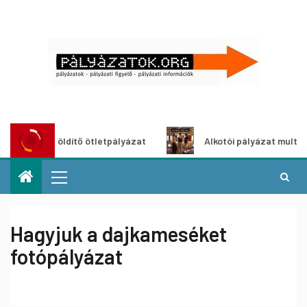
ároszöldítő ötletpályázat
Alkotói pályázat multimédia-kiá
Hagyjuk a dajkameséket
fotópályázat