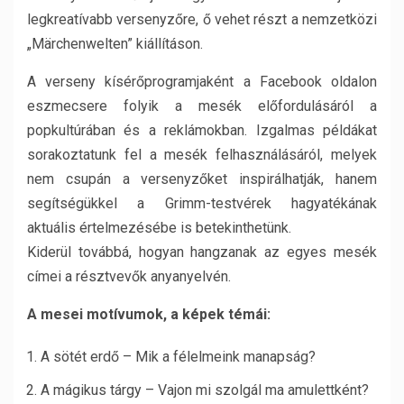
legkreatívabb versenyzőre, ő vehet részt a nemzetközi
„Märchenwelten” kiállításon.
A verseny kísérőprogramjaként a Facebook oldalon
eszmecsere folyik a mesék előfordulásáról a
popkultúrában és a reklámokban. Izgalmas példákat
sorakoztatunk fel a mesék felhasználásáról, melyek
nem csupán a versenyzőket inspirálhatják, hanem
segítségükkel a Grimm-testvérek hagyatékának
aktuális értelmezésébe is betekinthetünk.
Kiderül továbbá, hogyan hangzanak az egyes mesék
címei a résztvevők anyanyelvén.
A mesei motívumok, a képek témái:
A sötét erdő – Mik a félelmeink manapság?
A mágikus tárgy – Vajon mi szolgál ma amulettként?