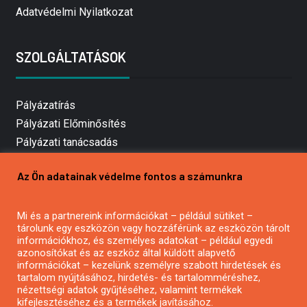
Adatvédelmi Nyilatkozat
SZOLGÁLTATÁSOK
Pályázatírás
Pályázati Előminősítés
Pályázati tanácsadás
Pályázatírás vállalkozásoknak
Az Ön adatainak védelme fontos a számunkra
Mezőgazdasági pályázatírás
Pályázatírás magánszemélyeknek
Mi és a partnereink információkat – például sütiket –
Pályázatírás civil szervezeteknek
tárolunk egy eszközön vagy hozzáférünk az eszközön tárolt
Pályázatírás önkormányzatoknak
információkhoz, és személyes adatokat – például egyedi
azonosítókat és az eszköz által küldött alapvető
Pályázatfigyelés
információkat – kezelünk személyre szabott hirdetések és
Specifikus pályázatfigyelés vagy hírlevél
tartalom nyújtásához, hirdetés- és tartalomméréshez,
nézettségi adatok gyűjtéséhez, valamint termékek
kifejlesztéséhez és a termékek javításához.