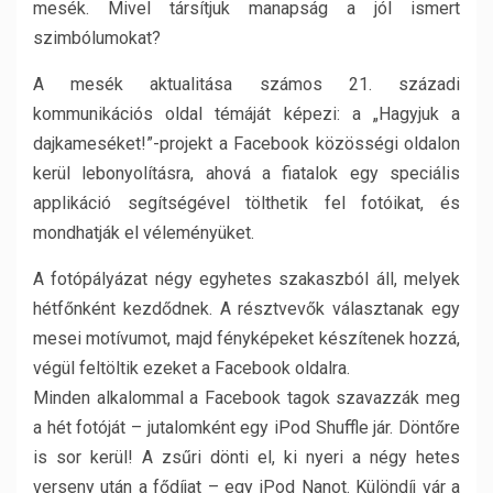
mesék. Mivel társítjuk manapság a jól ismert
szimbólumokat?
A mesék aktualitása számos 21. századi
kommunikációs oldal témáját képezi: a „Hagyjuk a
dajkameséket!”-projekt a Facebook közösségi oldalon
kerül lebonyolításra, ahová a fiatalok egy speciális
applikáció segítségével tölthetik fel fotóikat, és
mondhatják el véleményüket.
A fotópályázat négy egyhetes szakaszból áll, melyek
hétfőnként kezdődnek. A résztvevők választanak egy
mesei motívumot, majd fényképeket készítenek hozzá,
végül feltöltik ezeket a Facebook oldalra.
Minden alkalommal a Facebook tagok szavazzák meg
a hét fotóját – jutalomként egy iPod Shuffle jár. Döntőre
is sor kerül! A zsűri dönti el, ki nyeri a négy hetes
verseny után a fődíjat – egy iPod Nanot. Különdíj vár a