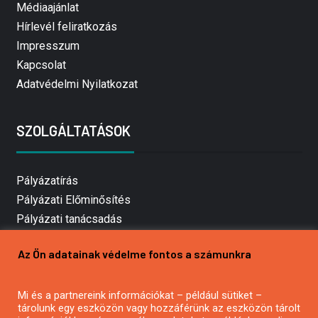
Médiaajánlat
Hírlevél feliratkozás
Impresszum
Kapcsolat
Adatvédelmi Nyilatkozat
SZOLGÁLTATÁSOK
Pályázatírás
Pályázati Előminősítés
Pályázati tanácsadás
Pályázatírás vállalkozásoknak
Az Ön adatainak védelme fontos a számunkra
Mezőgazdasági pályázatírás
Pályázatírás magánszemélyeknek
Mi és a partnereink információkat – például sütiket –
Pályázatírás civil szervezeteknek
tárolunk egy eszközön vagy hozzáférünk az eszközön tárolt
Pályázatírás önkormányzatoknak