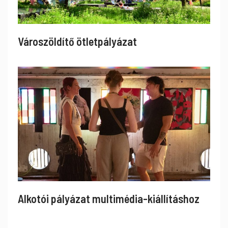
Városzöldítő ötletpályázat
Alkotói pályázat multimédia-kiállításhoz