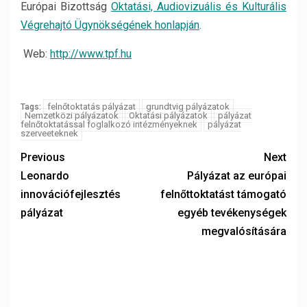
Európai Bizottság
Oktatási, Audiovizuális és Kulturális
Végrehajtó Ügynökségének honlapján
.
Web:
http://www.tpf.hu
felnőtoktatás pályázat
grundtvig pályázatok
Tags:
Nemzetközi pályázatok
Oktatási pályázatok
pályázat
felnőtoktatással foglalkozó intézményeknek
pályázat
szerveeteknek
Previous
Next
Leonardo
Pályázat az európai
innovációfejlesztés
felnőttoktatást támogató
pályázat
egyéb tevékenységek
megvalósítására