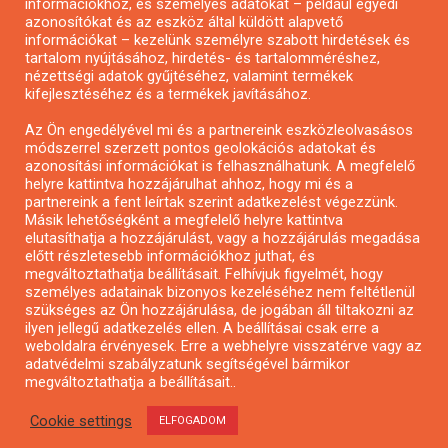
információkhoz, és személyes adatokat – például egyedi
azonosítókat és az eszköz által küldött alapvető
Pályázatfigyelés
információkat – kezelünk személyre szabott hirdetések és
Specifikus pályázatfigyelés vagy hírlevél
tartalom nyújtásához, hirdetés- és tartalomméréshez,
nézettségi adatok gyűjtéséhez, valamint termékek
kifejlesztéséhez és a termékek javításához.
PÁLYÁZATFIGYELŐ
Az Ön engedélyével mi és a partnereink eszközleolvasásos
módszerrel szerzett pontos geolokációs adatokat és
azonosítási információkat is felhasználhatunk. A megfelelő
helyre kattintva hozzájárulhat ahhoz, hogy mi és a
Pályázatok magánszemélyeknek
partnereink a fent leírtak szerint adatkezelést végezzünk.
Pályázatok civil szervezeteknek
Másik lehetőségként a megfelelő helyre kattintva
elutasíthatja a hozzájárulást, vagy a hozzájárulás megadása
Pályázatok vállalkozásoknak
előtt részletesebb információkhoz juthat, és
Önkormányzati pályázatok
megváltoztathatja beállításait. Felhívjuk figyelmét, hogy
személyes adatainak bizonyos kezeléséhez nem feltétlenül
Mezőgazdasági pályázatok
szükséges az Ön hozzájárulása, de jogában áll tiltakozni az
Falusi turizmus pályázatok
ilyen jellegű adatkezelés ellen. A beállításai csak erre a
weboldalra érvényesek. Erre a webhelyre visszatérve vagy az
Napelem pályázatok
adatvédelmi szabályzatunk segítségével bármikor
GINOP pályázatok
megváltoztathatja a beállításait..
Cookie settings
ELFOGADOM
Copyright © All rights reserved.