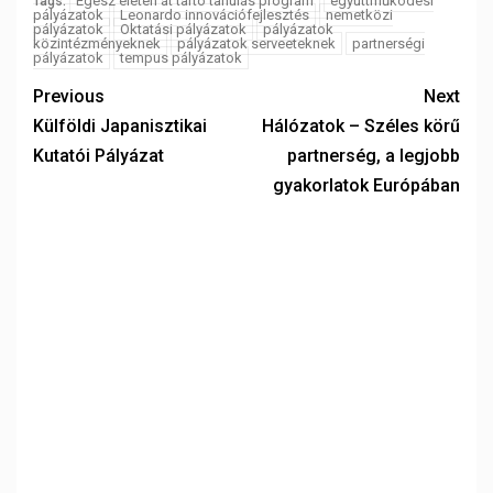
Egész életen át tartó tanulás program
együttműködési
Tags:
pályázatok
Leonardo innovációfejlesztés
nemetközi
pályázatok
Oktatási pályázatok
pályázatok
közintézményeknek
pályázatok serveeteknek
partnerségi
pályázatok
tempus pályázatok
Previous
Next
Külföldi Japanisztikai
Hálózatok – Széles körű
Kutatói Pályázat
partnerség, a legjobb
gyakorlatok Európában