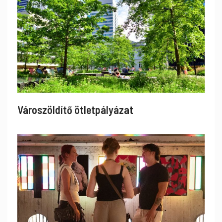
Városzöldítő ötletpályázat