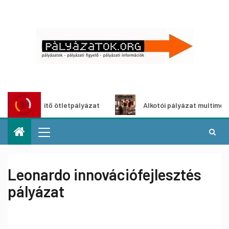
szöldítő ötletpályázat
Alkotói pályázat multimédia-kiállí
Leonardo innovációfejlesztés
pályázat