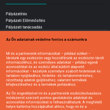
Pályázatírás
Pályázati Előminősítés
Pályázati tanácsadás
Pályázatírás vállalkozásoknak
Az Ön adatainak védelme fontos a számunkra
Mezőgazdasági pályázatírás
Pályázatírás magánszemélyeknek
Mi és a partnereink információkat – például sütiket –
Pályázatírás civil szervezeteknek
tárolunk egy eszközön vagy hozzáférünk az eszközön tárolt
Pályázatírás önkormányzatoknak
információkhoz, és személyes adatokat – például egyedi
azonosítókat és az eszköz által küldött alapvető
Pályázatfigyelés
információkat – kezelünk személyre szabott hirdetések és
Specifikus pályázatfigyelés vagy hírlevél
tartalom nyújtásához, hirdetés- és tartalomméréshez,
nézettségi adatok gyűjtéséhez, valamint termékek
kifejlesztéséhez és a termékek javításához.
PÁLYÁZATFIGYELŐ
Az Ön engedélyével mi és a partnereink eszközleolvasásos
módszerrel szerzett pontos geolokációs adatokat és
azonosítási információkat is felhasználhatunk. A megfelelő
helyre kattintva hozzájárulhat ahhoz, hogy mi és a
Pályázatok magánszemélyeknek