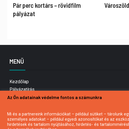
Pár perc kortárs – rövidfilm
Városzöld
pályázat
MENÜ
Kezdőlap
Pályázatírás
Az Ön adatainak védelme fontos a számunkra
Bemutatkozás
Médiaajánlat
Hírlevél feliratkozás
Mi és a partnereink információkat – például sütiket – tárolunk
személyes adatokat – például egyedi azonosítókat és az eszköz 
Impresszum
hirdetések és tartalom nyújtásához, hirdetés- és tartalommérés
Kapcsolat