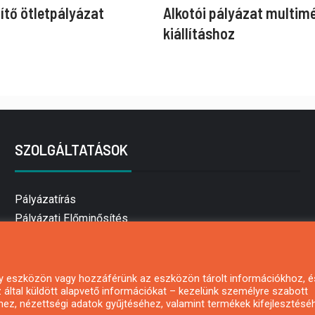
ítő ötletpályázat
Alkotói pályázat multim
kiállításhoz
SZOLGÁLTATÁSOK
Pályázatírás
Pályázati Előminősítés
Pályázati tanácsadás
Pályázatírás vállalkozásoknak
Mezőgazdasági pályázatírás
 egy eszközön vagy hozzáférünk az eszközön tárolt információkhoz, é
által küldött alapvető információkat – kezelünk személyre szabott
Pályázatírás magánszemélyeknek
hez, nézettségi adatok gyűjtéséhez, valamint termékek kifejlesztésé
Pályázatírás civil szervezeteknek