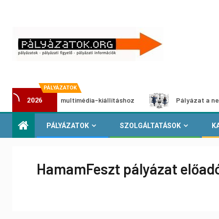
PÁLYÁZATOK
 pályázat multimédia-kiállításhoz
Pályázat a nemek közöt
2026
PÁLYÁZATOK
SZOLGÁLTATÁSOK
K
HamamFeszt pályázat előa