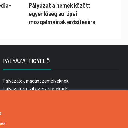
édia-
Pályázat a nemek közötti
egyenlőség európai
mozgalmainak erősítésére
PÁLYÁZATFIGYELŐ
Pályázatok magánszemélyeknek
Pályázatok civil szervezeteknek
Pályázatok vállalkozásoknak
Önkormányzati pályázatok
Mezőgazdasági pályázatok
s
Falusi turizmus pályázatok
hez
Napelem pályázatok