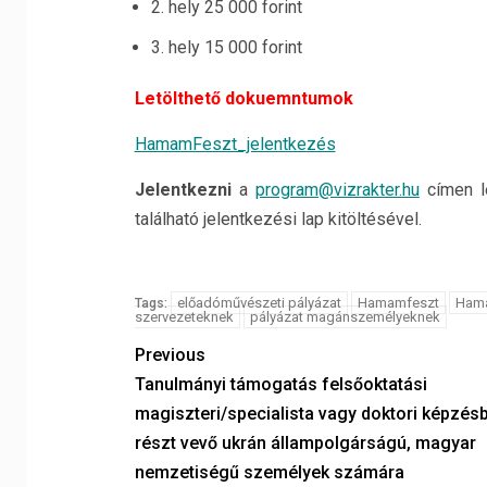
2. hely 25 000 forint
3. hely 15 000 forint
Letölthető dokuemntumok
HamamFeszt_jelentkezés
Jelentkezni
a
program@vizrakter.hu
címen 
található jelentkezési lap kitöltésével.
előadóművészeti pályázat
Hamamfeszt
Hama
Tags:
szervezeteknek
pályázat magánszemélyeknek
Previous
Tanulmányi támogatás felsőoktatási
magiszteri/specialista vagy doktori képzés
részt vevő ukrán állampolgárságú, magyar
nemzetiségű személyek számára