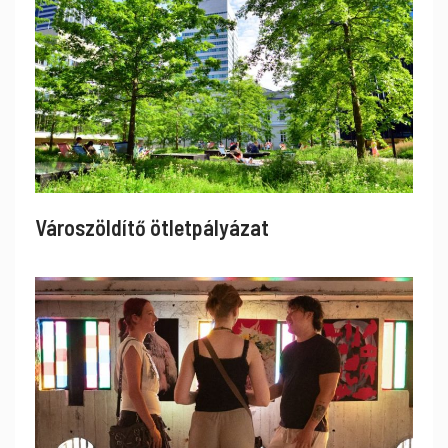
Városzöldítő ötletpályázat