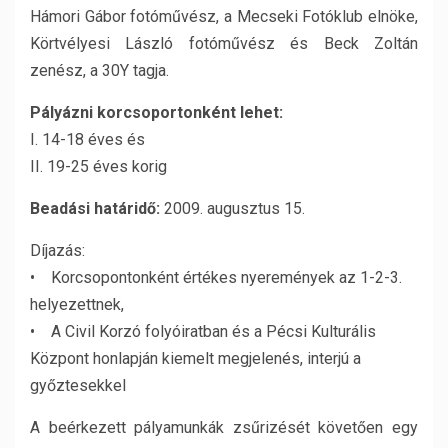
Hámori Gábor fotóművész, a Mecseki Fotóklub elnöke,
Körtvélyesi László fotóművész és Beck Zoltán
zenész, a 30Y tagja.
Pályázni korcsoportonként lehet:
I. 14-18 éves és
II. 19-25 éves korig
Beadási határidő:
2009. augusztus 15.
Díjazás:
• Korcsopontonként értékes nyeremények az 1-2-3.
helyezettnek,
• A Civil Korzó folyóiratban és a Pécsi Kulturális
Központ honlapján kiemelt megjelenés, interjú a
győztesekkel
A beérkezett pályamunkák zsűrizését követően egy