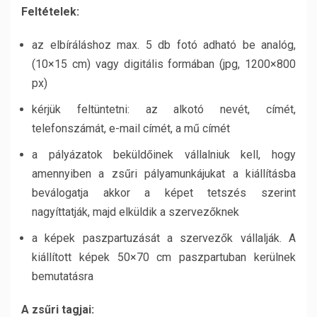
Feltételek:
az elbíráláshoz max. 5 db fotó adható be analóg,
(10×15 cm) vagy digitális formában (jpg, 1200×800
px)
kérjük feltüntetni: az alkotó nevét, címét,
telefonszámát, e-mail címét, a mű címét
a pályázatok beküldőinek vállalniuk kell, hogy
amennyiben a zsűri pályamunkájukat a kiállításba
beválogatja akkor a képet tetszés szerint
nagyíttatják, majd elküldik a szervezőknek
a képek paszpartuzását a szervezők vállalják. A
kiállított képek 50×70 cm paszpartuban kerülnek
bemutatásra
A zsűri tagjai: