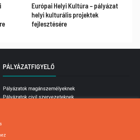
i
Európai Helyi Kultúra – pályázat
helyi kulturális projektek
re
fejlesztésére
PÁLYÁZATFIGYELŐ
Pályázatok magánszemélyeknek
Pályázatok civil szervezeteknek
Pályázatok vállalkozásoknak
Önkormányzati pályázatok
Mezőgazdasági pályázatok
s
Falusi turizmus pályázatok
hez
Napelem pályázatok