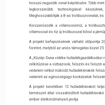
hosszú negyedik vonal kiépítésére. Több mint 
legkorszerűbb technológiával készülnek
Meghosszabbítják a 8-as trolibuszvonalat, és új
Korszerűsödik a villamosremíz, a trolibuszte
villamossal és tíz új trolibusszal bővül a jármű
A projekt befejezésének várható időpontja 20
forintot, melyből az uniós támogatás közel 25 mi
A „Közép-Duna vidéke hulladékgazdálkodási ren
célkitűzése a vízbázisok, felszíni és felszín a
védelem nélkül működő hulladéklerakók felszá
valamint az egészségügyi kockázatok felszám
A projekt keretében 12 hulladéklerakót telje
természet által visszahódított hulladéklerakó
ember életkörülményeit javítja.