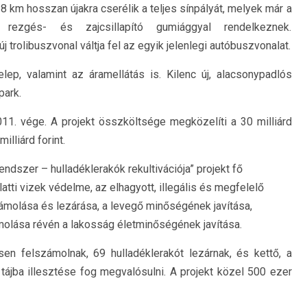
8 km hosszan újakra cserélik a teljes sínpályát, melyek már a
, rezgés- és zajcsillapító gumiággyal rendelkeznek.
 trolibuszvonal váltja fel az egyik jelenlegi autóbuszvonalat.
lep, valamint az áramellátás is. Kilenc új, alacsonypadlós
park.
11. vége. A projekt összköltsége megközelíti a 30 milliárd
lliárd forint.
dszer – hulladéklerakók rekultivációja” projekt fő
latti vizek védelme, az elhagyott, illegális és megfelelő
molása és lezárása, a levegő minőségének javítása,
olása révén a lakosság életminőségének javítása.
sen felszámolnak, 69 hulladéklerakót lezárnak, és kettő, a
 tájba illesztése fog megvalósulni. A projekt közel 500 ezer