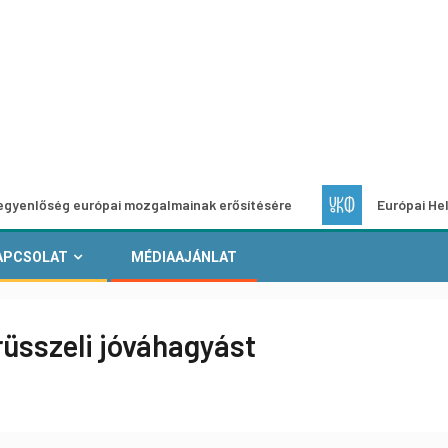
 európai mozgalmainak erősítésére
Európai Helyi Kultúra –
APCSOLAT
MÉDIAAJÁNLAT
üsszeli jóváhagyást