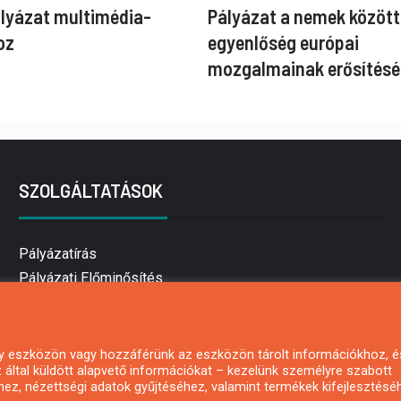
ályázat multimédia-
Pályázat a nemek között
oz
egyenlőség európai
mozgalmainak erősítésé
SZOLGÁLTATÁSOK
Pályázatírás
Pályázati Előminősítés
Pályázati tanácsadás
Pályázatírás vállalkozásoknak
Mezőgazdasági pályázatírás
 egy eszközön vagy hozzáférünk az eszközön tárolt információkhoz, é
által küldött alapvető információkat – kezelünk személyre szabott
Pályázatírás magánszemélyeknek
hez, nézettségi adatok gyűjtéséhez, valamint termékek kifejlesztésé
Pályázatírás civil szervezeteknek