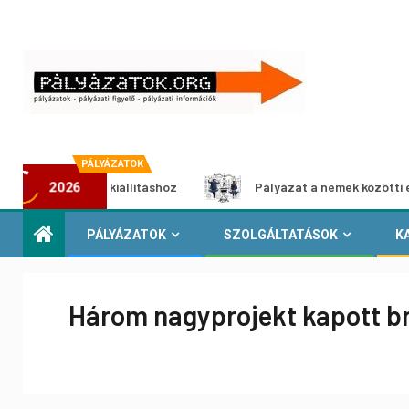
PÁLYÁZATOK
imédia-kiállításhoz
Pályázat a nemek közötti egyenlőség
2026
PÁLYÁZATOK
SZOLGÁLTATÁSOK
K
Három nagyprojekt kapott br