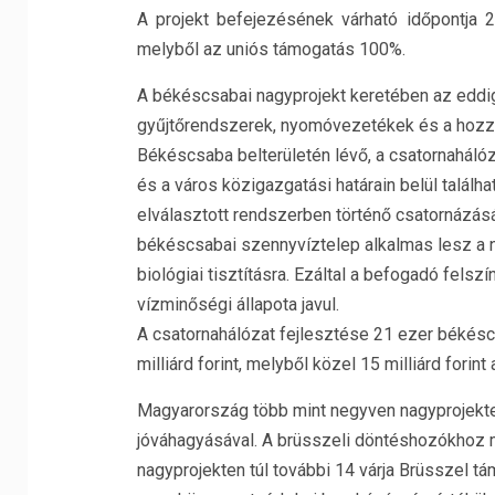
A projekt befejezésének várható időpontja 20
melyből az uniós támogatás 100%.
A békéscsabai nagyprojekt keretében az eddig 
gyűjtőrendszerek, nyomóvezetékek és a hozzá
Békéscsaba belterületén lévő, a csatornaháló
és a város közigazgatási határain belül talál
elválasztott rendszerben történő csatornázásár
békéscsabai szennyvíztelep alkalmas lesz a n
biológiai tisztításra. Ezáltal a befogadó fels
vízminőségi állapota javul.
A csatornahálózat fejlesztése 21 ezer békésc
milliárd forint, melyből közel 15 milliárd forin
Magyarország több mint negyven nagyprojekte
jóváhagyásával. A brüsszeli döntéshozókhoz már
nagyprojekten túl további 14 várja Brüsszel 