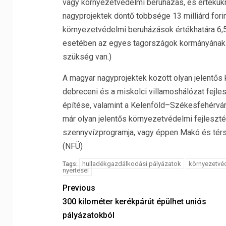
vagy környezetvédelmi beruházás, és értékükn
nagyprojektek döntő többsége 13 milliárd for
környezetvédelmi beruházások értékhatára 6,
esetében az egyes tagországok kormányának j
szükség van.)
A magyar nagyprojektek között olyan jelentős
debreceni és a miskolci villamoshálózat fejl
építése, valamint a Kelenföld–Székesfehérvár
már olyan jelentős környezetvédelmi fejleszté
szennyvízprogramja, vagy éppen Makó és tér
(NFÜ)
hulladékgazdálkodási pályázatok
környezetvé
Tags:
nyertesei
Previous
300 kilométer kerékpárút épülhet uniós
pályázatokból