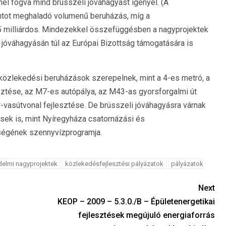
él fogva mind brüsszeli jóváhagyást igényel. (A
intot meghaladó volumenű beruházás, míg a
5 milliárdos. Mindezekkel összefüggésben a nagyprojektek
óváhagyásán túl az Európai Bizottság támogatására is
 közlekedési beruházások szerepelnek, mint a 4-es metró, a
esztése, az M7-es autópálya, az M43-as gyorsforgalmi út
-vasútvonal fejlesztése. De brüsszeli jóváhagyásra várnak
sek is, mint Nyíregyháza csatornázási és
ségének szennyvízprogramja.
delmi nagyprojektek
közlekedésfejlesztési pályázatok
pályázatok
Next
KEOP – 2009 – 5.3.0./B – Épületenergetikai
fejlesztések megújuló energiaforrás