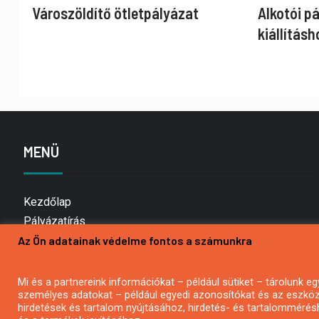
Városzöldítő ötletpályázat
Alkotói p
kiállításh
MENÜ
Kezdőlap
Pályázatírás
Az Ön adatainak védelme fontos a számunkra
Bemutatkozás
Médiaajánlat
Hírlevél feliratkozás
Mi és a partnereink információkat – például sütiket – tárolunk
személyes adatokat – például egyedi azonosítókat és az eszköz 
Impresszum
hirdetések és tartalom nyújtásához, hirdetés- és tartalommérés
Kapcsolat