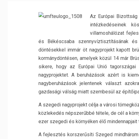
Az Európai Bizottság
intézkedéseinek kö
villamoshálózat fejle
és Békéscsaba szennyvíztisztításának és 
döntésekkel immár öt nagyprojekt kapott brüs
kormánydöntésen, amelyek közül 14 már Brüs
sikere, hogy az Európai Unió tagországai
nagyprojektet. A beruházások azért is kiem
nagyberuházások jelentenek választ azokr
gazdasági válság miatt szembesül az építőipa
A szegedi nagyprojekt célja a városi tömegköz
közlekedés népszerűbbé tétele, de cél a körny
ezer szegedi és környéken élő mindennapjait 
A fejlesztés korszerűsíti Szeged mindhárom 