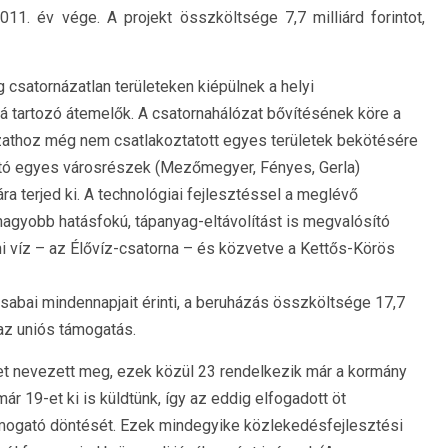
11. év vége. A projekt összköltsége 7,7 milliárd forintot,
csatornázatlan területeken kiépülnek a helyi
 tartozó átemelők. A csatornahálózat bővítésének köre a
zathoz még nem csatlakoztatott egyes területek bekötésére
ható egyes városrészek (Mezőmegyer, Fényes, Gerla)
a terjed ki. A technológiai fejlesztéssel a meglévő
agyobb hatásfokú, tápanyag-eltávolítást is megvalósító
zíni víz – az Élővíz-csatorna – és közvetve a Kettős-Körös
sabai mindennapjait érinti, a beruházás összköltsége 17,7
t az uniós támogatás.
t nevezett meg, ezek közül 23 rendelkezik már a kormány
 19-et ki is küldtünk, így az eddig elfogadott öt
támogató döntését. Ezek mindegyike közlekedésfejlesztési