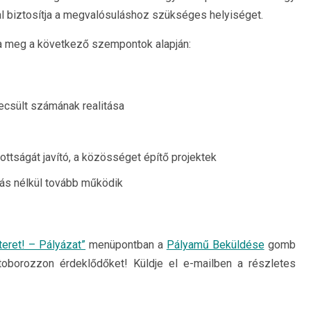
biztosítja a megvalósuláshoz szükséges helyiséget.
ja meg a következő szempontok alapján:
ecsült számának realitása
ottságát javító, a közösséget építő projektek
tás nélkül tovább működik
teret! – Pályázat”
menüpontban a
Pályamű Beküldése
gomb
toborozzon érdeklődőket! Küldje el e-mailben a részletes