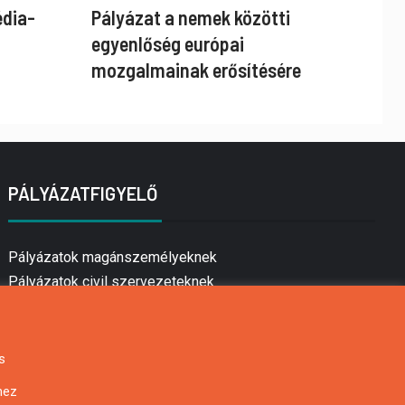
édia-
Pályázat a nemek közötti
egyenlőség európai
mozgalmainak erősítésére
PÁLYÁZATFIGYELŐ
Pályázatok magánszemélyeknek
Pályázatok civil szervezeteknek
Pályázatok vállalkozásoknak
Önkormányzati pályázatok
Mezőgazdasági pályázatok
s
Falusi turizmus pályázatok
hez
Napelem pályázatok