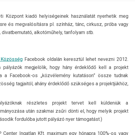
ti Központ kiadó helyiségeinek használatát nyerhetik meg
ésre és megvalósításra pl. színház, tánc, cirkusz, próba vagy
s, divatbemutató, alkotóműhely, tanfolyam stb.
i Közösség
Facebook oldalán keresztül lehet nevezni 2012.
a pályázók megjelölik, hogy hány érdeklődő kell a projekt
Ha a Facebook-os „közvélemény kutatáson” össze tudnak
zösség tagjaitól, ahány érdeklődő szükséges a projektjükhöz,
ázóknak részletes projekt tervet kell küldeniük a
lmányozása után szakmai zsűri dönti el, hogy melyik projekt
sodik fordulóba jutott pályázó nyer támogatást.)
P Center Ingatlan Kft. maximum egy hónapra 100%-os vagy