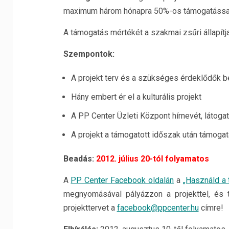
maximum három hónapra 50%-os támogatással 
A támogatás mértékét a szakmai zsűri állapít
Szempontok:
A projekt terv és a szükséges érdeklődők b
Hány embert ér el a kulturális projekt
A PP Center Üzleti Központ hírnevét, látogat
A projekt a támogatott időszak után támoga
Beadás:
2012. július 20-tól folyamatos
A
PP Center Facebook oldalán
a
„Használd a 
megnyomásával pályázzon a projekttel, és 
projekttervet a
facebook@ppcenter.hu
címre!