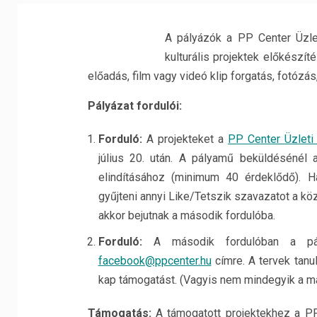
A pályázók a PP Center Üzle
kulturális projektek előkészít
előadás, film vagy videó klip forgatás, fotózá
Pályázat fordulói:
Forduló:
A projekteket a
PP Center Üzlet
július 20. után. A pályamű beküldésénél 
elindításához (minimum 40 érdeklődő). 
gyűjteni annyi Like/Tetszik szavazatot a kö
akkor bejutnak a második fordulóba.
Forduló:
A második fordulóban a pály
facebook@ppcenter.hu
címre. A tervek tanu
kap támogatást. (Vagyis nem mindegyik a má
Támogatás:
A támogatott projektekhez a P