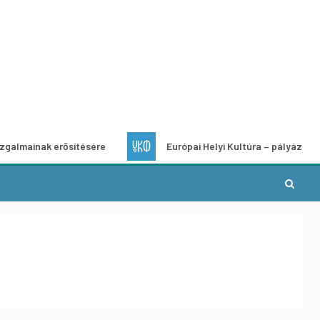
k erősítésére
Európai Helyi Kultúra – pályázat helyi kultur