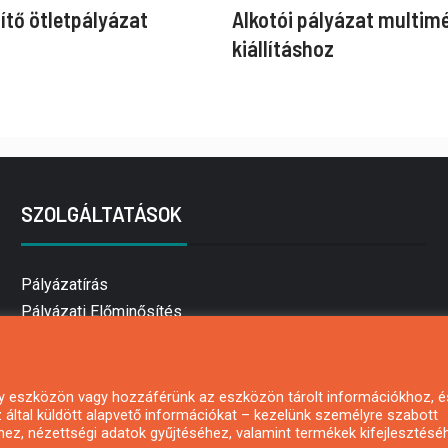
ítő ötletpályázat
Alkotói pályázat multim
kiállításhoz
SZOLGÁLTATÁSOK
Pályázatírás
Pályázati Előminősítés
Pályázati tanácsadás
Pályázatírás vállalkozásoknak
Mezőgazdasági pályázatírás
 egy eszközön vagy hozzáférünk az eszközön tárolt információkhoz, é
által küldött alapvető információkat – kezelünk személyre szabott
Pályázatírás magánszemélyeknek
hez, nézettségi adatok gyűjtéséhez, valamint termékek kifejlesztésé
Pályázatírás civil szervezeteknek