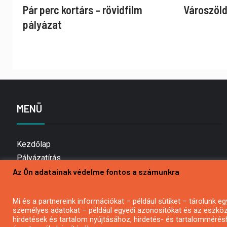
Pár perc kortárs – rövidfilm
Városzöld
pályázat
MENÜ
Kezdőlap
Pályázatírás
Az Ön adatainak védelme fontos a számunkra
Bemutatkozás
Médiaajánlat
Hírlevél feliratkozás
Mi és a partnereink információkat – például sütiket – tárolunk
személyes adatokat – például egyedi azonosítókat és az eszköz 
Impresszum
hirdetések és tartalom nyújtásához, hirdetés- és tartalommérés
Kapcsolat