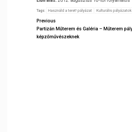
Elbírálás:
2012. augusztus 10-től folyamatos
Használd a teret! pályázat
Kulturális pályázatok
Tags:
Previous
Partizán Műterem és Galéria – Műterem pál
képzőművészeknek