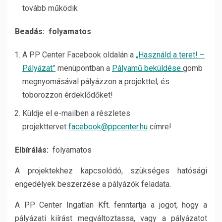
tovább működik
Beadás:
folyamatos
A PP Center Facebook oldalán a
„Használd a teret! –
Pályázat”
menüpontban a
Pályamű beküldése
gomb
megnyomásával pályázzon a projekttel, és
toborozzon érdeklődőket!
Küldje el e-mailben a részletes
projekttervet
facebook@ppcenter.hu
címre!
Elbírálás:
folyamatos
A projektekhez kapcsolódó, szükséges hatósági
engedélyek beszerzése a pályázók feladata.
A PP Center Ingatlan Kft. fenntartja a jogot, hogy a
pályázati kiírást megváltoztassa, vagy a pályázatot