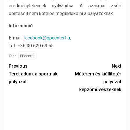
eredménytelennek nyilvánítsa. A szakmai zsűri
döntéseit nem köteles megindokolni a pályázóknak.
Információ
E-mail:
facebook@ppcenter.hu
,
Tel.: +36 30 620 69 65
PPcenter
Tags:
Previous
Next
Teret adunk a sportnak
Műterem és kiállítótér
pályázat
pályázat
képzőművészeknek