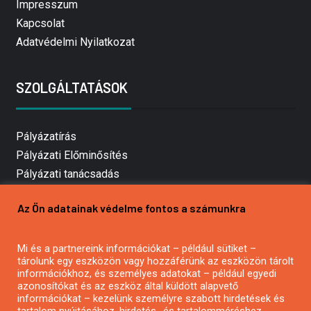
Impresszum
Kapcsolat
Adatvédelmi Nyilatkozat
SZOLGÁLTATÁSOK
Pályázatírás
Pályázati Előminősítés
Pályázati tanácsadás
Pályázatírás vállalkozásoknak
Az Ön adatainak védelme fontos a számunkra
Mezőgazdasági pályázatírás
Pályázatírás magánszemélyeknek
Mi és a partnereink információkat – például sütiket –
Pályázatírás civil szervezeteknek
tárolunk egy eszközön vagy hozzáférünk az eszközön tárolt
Pályázatírás önkormányzatoknak
információkhoz, és személyes adatokat – például egyedi
azonosítókat és az eszköz által küldött alapvető
Pályázatfigyelés
információkat – kezelünk személyre szabott hirdetések és
Specifikus pályázatfigyelés vagy hírlevél