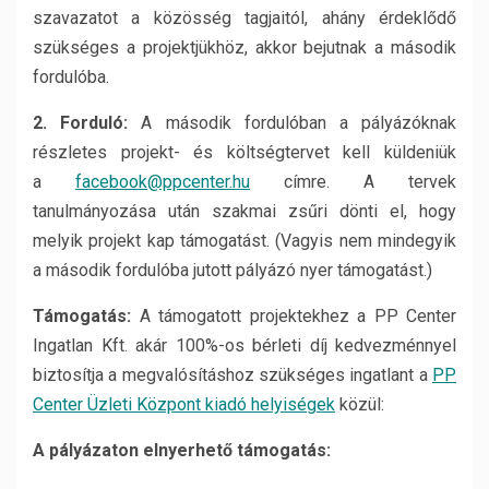
szavazatot a közösség tagjaitól, ahány érdeklődő
szükséges a projektjükhöz, akkor bejutnak a második
fordulóba.
2. Forduló:
A második fordulóban a pályázóknak
részletes projekt- és költségtervet kell küldeniük
a
facebook@ppcenter.hu
címre. A tervek
tanulmányozása után szakmai zsűri dönti el, hogy
melyik projekt kap támogatást. (Vagyis nem mindegyik
a második fordulóba jutott pályázó nyer támogatást.)
Támogatás:
A támogatott projektekhez a PP Center
Ingatlan Kft. akár 100%-os bérleti díj kedvezménnyel
biztosítja a megvalósításhoz szükséges ingatlant a
PP
Center Üzleti Központ kiadó helyiségek
közül:
A pályázaton elnyerhető támogatás: