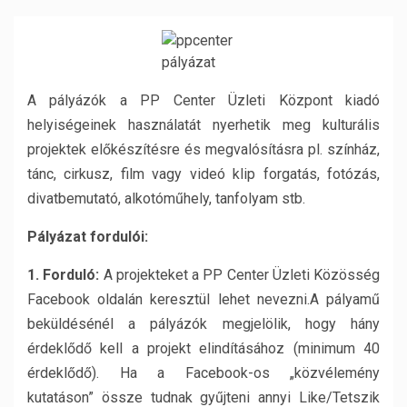
A pályázók a
PP Center Üzleti Központ kiadó
helyiségeinek
használatát nyerhetik meg kulturális
projektek előkészítésre és megvalósításra pl. színház,
tánc, cirkusz, film vagy videó klip forgatás, fotózás,
divatbemutató, alkotóműhely, tanfolyam stb.
Pályázat fordulói:
1. Forduló:
A projekteket a PP Center Üzleti Közösség
Facebook oldalán keresztül lehet nevezni.A pályamű
beküldésénél a pályázók megjelölik, hogy hány
érdeklődő kell a projekt elindításához (minimum 40
érdeklődő). Ha a Facebook-os „közvélemény
kutatáson” össze tudnak gyűjteni annyi Like/Tetszik