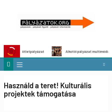
zöldítő ötletpályázat
Alkotói pályázat multimédia-kiállít
Használd a teret! Kulturális
projektek támogatása