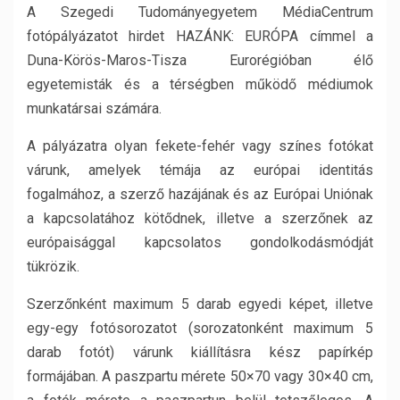
A Szegedi Tudományegyetem MédiaCentrum
fotópályázatot hirdet HAZÁNK: EURÓPA címmel a
Duna-Körös-Maros-Tisza Eurorégióban élő
egyetemisták és a térségben működő médiumok
munkatársai számára.
A pályázatra olyan fekete-fehér vagy színes fotókat
várunk, amelyek témája az európai identitás
fogalmához, a szerző hazájának és az Európai Uniónak
a kapcsolatához kötődnek, illetve a szerzőnek az
európaisággal kapcsolatos gondolkodásmódját
tükrözik.
Szerzőnként maximum 5 darab egyedi képet, illetve
egy-egy fotósorozatot (sorozatonként maximum 5
darab fotót) várunk kiállításra kész papírkép
formájában. A paszpartu mérete 50×70 vagy 30×40 cm,