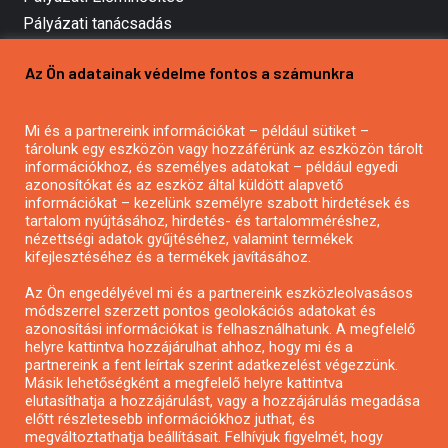
Pályázati tanácsadás
Pályázatírás vállalkozásoknak
Az Ön adatainak védelme fontos a számunkra
Mezőgazdasági pályázatírás
Pályázatírás magánszemélyeknek
Mi és a partnereink információkat – például sütiket –
Pályázatírás civil szervezeteknek
tárolunk egy eszközön vagy hozzáférünk az eszközön tárolt
Pályázatírás önkormányzatoknak
információkhoz, és személyes adatokat – például egyedi
azonosítókat és az eszköz által küldött alapvető
Pályázatfigyelés
információkat – kezelünk személyre szabott hirdetések és
Specifikus pályázatfigyelés vagy hírlevél
tartalom nyújtásához, hirdetés- és tartalomméréshez,
nézettségi adatok gyűjtéséhez, valamint termékek
kifejlesztéséhez és a termékek javításához.
PÁLYÁZATFIGYELŐ
Az Ön engedélyével mi és a partnereink eszközleolvasásos
módszerrel szerzett pontos geolokációs adatokat és
azonosítási információkat is felhasználhatunk. A megfelelő
helyre kattintva hozzájárulhat ahhoz, hogy mi és a
Pályázatok magánszemélyeknek
partnereink a fent leírtak szerint adatkezelést végezzünk.
Pályázatok civil szervezeteknek
Másik lehetőségként a megfelelő helyre kattintva
elutasíthatja a hozzájárulást, vagy a hozzájárulás megadása
Pályázatok vállalkozásoknak
előtt részletesebb információkhoz juthat, és
Önkormányzati pályázatok
megváltoztathatja beállításait. Felhívjuk figyelmét, hogy