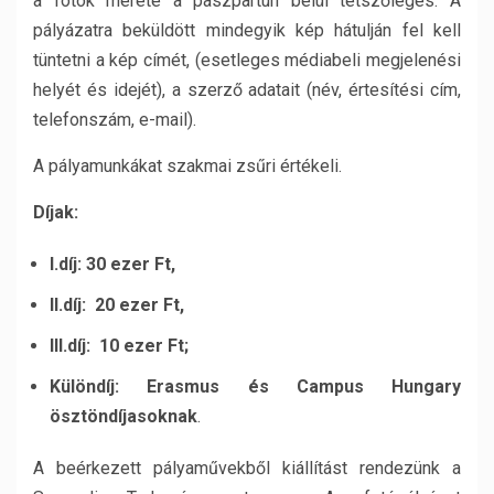
a fotók mérete a paszpartun belül tetszőleges. A
pályázatra beküldött mindegyik kép hátulján fel kell
tüntetni a kép címét, (esetleges médiabeli megjelenési
helyét és idejét), a szerző adatait (név, értesítési cím,
telefonszám, e-mail).
A pályamunkákat szakmai zsűri értékeli.
Díjak:
I.díj: 30 ezer Ft,
II.díj: 20 ezer Ft,
III.díj: 10 ezer Ft;
Különdíj: Erasmus és Campus Hungary
ösztöndíjasoknak
.
A beérkezett pályaművekből kiállítást rendezünk a