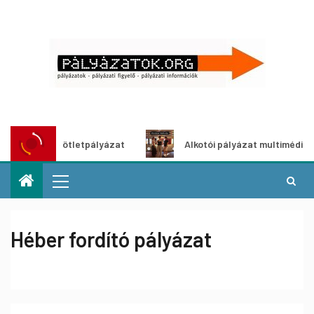
öldítő ötletpályázat
Alkotói pályázat multimédia-kiállít
Héber fordító pályázat