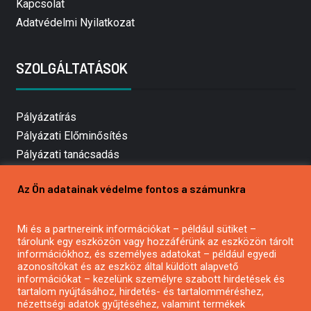
Kapcsolat
Adatvédelmi Nyilatkozat
SZOLGÁLTATÁSOK
Pályázatírás
Pályázati Előminősítés
Pályázati tanácsadás
Pályázatírás vállalkozásoknak
Az Ön adatainak védelme fontos a számunkra
Mezőgazdasági pályázatírás
Pályázatírás magánszemélyeknek
Mi és a partnereink információkat – például sütiket –
Pályázatírás civil szervezeteknek
tárolunk egy eszközön vagy hozzáférünk az eszközön tárolt
Pályázatírás önkormányzatoknak
információkhoz, és személyes adatokat – például egyedi
azonosítókat és az eszköz által küldött alapvető
Pályázatfigyelés
információkat – kezelünk személyre szabott hirdetések és
Specifikus pályázatfigyelés vagy hírlevél
tartalom nyújtásához, hirdetés- és tartalomméréshez,
nézettségi adatok gyűjtéséhez, valamint termékek