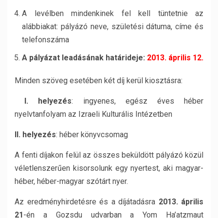
A levélben mindenkinek fel kell tüntetnie az
alábbiakat: pályázó neve, születési dátuma, címe és
telefonszáma
A pályázat leadásának határideje:
2013. április 12.
Minden szöveg esetében két díj kerül kiosztásra:
I. helyezés
: ingyenes, egész éves héber
nyelvtanfolyam az Izraeli Kulturális Intézetben
II. helyezés
: héber könyvcsomag
A fenti díjakon felül az összes beküldött pályázó közül
véletlenszerűen kisorsolunk egy nyertest, aki magyar-
héber, héber-magyar szótárt nyer.
Az eredményhirdetésre és a díjátadásra
2013. április
21
-én a Gozsdu udvarban a Yom Ha’atzmaut