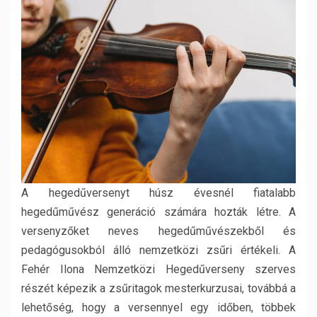
A hegedűversenyt húsz évesnél fiatalabb
hegedűművész generáció számára hozták létre. A
versenyzőket neves hegedűművészekből és
pedagógusokból álló nemzetközi zsűri értékeli. A
Fehér Ilona Nemzetközi Hegedűverseny szerves
részét képezik a zsűritagok mesterkurzusai, továbbá a
lehetőség, hogy a versennyel egy időben, többek