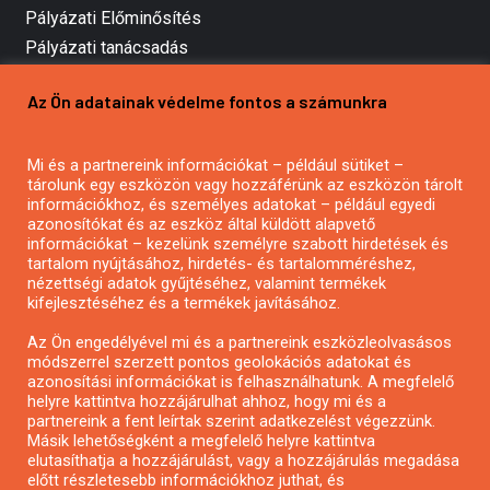
Pályázati Előminősítés
Pályázati tanácsadás
Pályázatírás vállalkozásoknak
Az Ön adatainak védelme fontos a számunkra
Mezőgazdasági pályázatírás
Pályázatírás magánszemélyeknek
Pályázatírás civil szervezeteknek
Mi és a partnereink információkat – például sütiket –
tárolunk egy eszközön vagy hozzáférünk az eszközön tárolt
Pályázatírás önkormányzatoknak
információkhoz, és személyes adatokat – például egyedi
Pályázatfigyelés
azonosítókat és az eszköz által küldött alapvető
információkat – kezelünk személyre szabott hirdetések és
Specifikus pályázatfigyelés vagy hírlevél
tartalom nyújtásához, hirdetés- és tartalomméréshez,
nézettségi adatok gyűjtéséhez, valamint termékek
kifejlesztéséhez és a termékek javításához.
PÁLYÁZATFIGYELŐ
Az Ön engedélyével mi és a partnereink eszközleolvasásos
módszerrel szerzett pontos geolokációs adatokat és
azonosítási információkat is felhasználhatunk. A megfelelő
helyre kattintva hozzájárulhat ahhoz, hogy mi és a
Pályázatok magánszemélyeknek
partnereink a fent leírtak szerint adatkezelést végezzünk.
Pályázatok civil szervezeteknek
Másik lehetőségként a megfelelő helyre kattintva
elutasíthatja a hozzájárulást, vagy a hozzájárulás megadása
Pályázatok vállalkozásoknak
előtt részletesebb információkhoz juthat, és