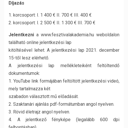
Díjazás
1. korcsoport: I. 1 400 € II. 700 € III. 400 €
2. korcsoport: I. 2 500 € II. 1 300 € III. 700 €
Jelentkezni
a www.fesztivalakademia.hu weboldalon
található online jelentkezési lap
kitöltésével lehet. A jelentkezési lap 2021. december
15-től lesz elérhető.
A jelentkezési lap mellékleteiként feltöltendő
dokumentumok:
1. YouTube link formájában feltöltött jelentkezési videó,
mely tartalmazza két
szabadon választott mű előadását.
2. Szaktanári ajánlás pdf-formátumban angol nyelven.
3. Rövid életrajz angol nyelven.
4. A jelentkező fényképe (legalább 600 dpi
felbontásban).