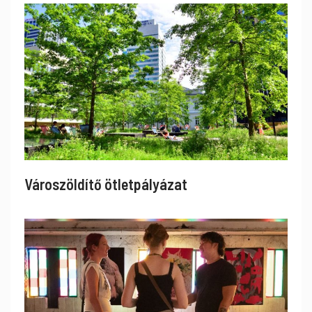
Városzöldítő ötletpályázat