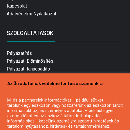
Kapcsolat
Adatvédelmi Nyilatkozat
SZOLGÁLTATÁSOK
Pályázatírás
Pályázati Előminősítés
Pályázati tanácsadás
Pályázatírás vállalkozásoknak
Az Ön adatainak védelme fontos a számunkra
Mezőgazdasági pályázatírás
Pályázatírás magánszemélyeknek
Mi és a partnereink információkat – például sütiket –
Pályázatírás civil szervezeteknek
tárolunk egy eszközön vagy hozzáférünk az eszközön tárolt
Pályázatírás önkormányzatoknak
információkhoz, és személyes adatokat – például egyedi
azonosítókat és az eszköz által küldött alapvető
Pályázatfigyelés
információkat – kezelünk személyre szabott hirdetések és
Specifikus pályázatfigyelés vagy hírlevél
tartalom nyújtásához, hirdetés- és tartalomméréshez,