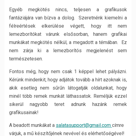
Egyéb megkötés nincs, teljesen a grafikusok
fantáziájára van bízva a dolog. Szeretnénk kiemelni a
félreértések elkerülése végett, hogy itt nem
lemezborítókat várunk elsősorban, hanem grafikai
munkákat megkötés nélkül, a megadott a témában. Ez
nem zárja ki a lemezborítós megjelenést sem
természetesen.
Fontos még, hogy nem csak 1 képpel lehet pályázni.
Kérünk mindenkit, hogy adjátok tovább a hírt azoknak is,
akik esetleg nem sűrűn látogatják oldalunkat, hogy
minél több remek munkát láthassatok. Reméljük ezzel
sikerül nagyobb teret adnunk hazánk remek
grafikusainak!
A beadott munkákat a
salatasupport@gmail.com
címre
várjuk, a mű készítőjének nevével és elérhetőségével!