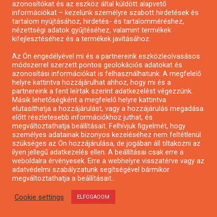
azonosítókat és az eszköz által küldött alapvető
Pályázatfigyelés
információkat – kezelünk személyre szabott hirdetések és
Specifikus pályázatfigyelés vagy hírlevél
tartalom nyújtásához, hirdetés- és tartalomméréshez,
nézettségi adatok gyűjtéséhez, valamint termékek
kifejlesztéséhez és a termékek javításához.
PÁLYÁZATFIGYELŐ
Az Ön engedélyével mi és a partnereink eszközleolvasásos
módszerrel szerzett pontos geolokációs adatokat és
azonosítási információkat is felhasználhatunk. A megfelelő
helyre kattintva hozzájárulhat ahhoz, hogy mi és a
Pályázatok magánszemélyeknek
partnereink a fent leírtak szerint adatkezelést végezzünk.
Pályázatok civil szervezeteknek
Másik lehetőségként a megfelelő helyre kattintva
elutasíthatja a hozzájárulást, vagy a hozzájárulás megadása
Pályázatok vállalkozásoknak
előtt részletesebb információkhoz juthat, és
Önkormányzati pályázatok
megváltoztathatja beállításait. Felhívjuk figyelmét, hogy
személyes adatainak bizonyos kezeléséhez nem feltétlenül
Mezőgazdasági pályázatok
szükséges az Ön hozzájárulása, de jogában áll tiltakozni az
Falusi turizmus pályázatok
ilyen jellegű adatkezelés ellen. A beállításai csak erre a
weboldalra érvényesek. Erre a webhelyre visszatérve vagy az
Napelem pályázatok
adatvédelmi szabályzatunk segítségével bármikor
GINOP pályázatok
megváltoztathatja a beállításait..
Cookie settings
ELFOGADOM
Copyright © All rights reserved.