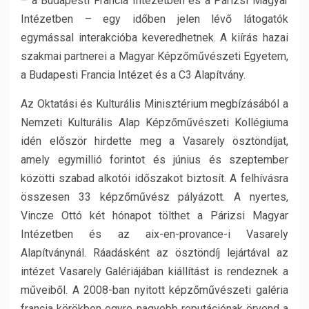
– a Budapesti Francia Intézetben és a Párizsi Magyar
Intézetben – egy időben jelen lévő látogatók
egymással interakcióba keveredhetnek. A kiírás hazai
szakmai partnerei a Magyar Képzőművészeti Egyetem,
a Budapesti Francia Intézet és a C3 Alapítvány.
Az Oktatási és Kulturális Minisztérium megbízásából a
Nemzeti Kulturális Alap Képzőművészeti Kollégiuma
idén először hirdette meg a Vasarely ösztöndíjat,
amely egymillió forintot és június és szeptember
közötti szabad alkotói időszakot biztosít. A felhívásra
összesen 33 képzőművész pályázott. A nyertes,
Vincze Ottó két hónapot tölthet a Párizsi Magyar
Intézetben és az aix-en-provance-i Vasarely
Alapítványnál. Ráadásként az ösztöndíj lejártával az
intézet Vasarely Galériájában kiállítást is rendeznek a
műveiből. A 2008-ban nyitott képzőművészeti galéria
francia körökben egyre nagyobb reputációnak örvend a