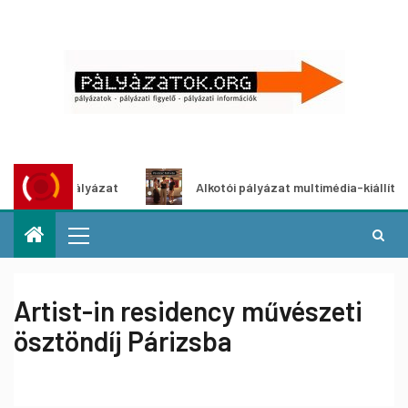
ötletpályázat
Alkotói pályázat multimédia-kiállításhoz
Artist-in residency művészeti
ösztöndíj Párizsba