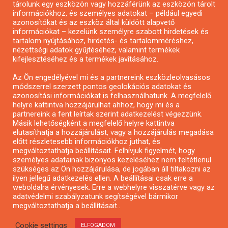
tárolunk egy eszközön vagy hozzáférünk az eszközön tárolt
Pályázatírás önkormányzatoknak
információkhoz, és személyes adatokat – például egyedi
azonosítókat és az eszköz által küldött alapvető
Pályázatfigyelés
információkat – kezelünk személyre szabott hirdetések és
Specifikus pályázatfigyelés vagy hírlevél
tartalom nyújtásához, hirdetés- és tartalomméréshez,
nézettségi adatok gyűjtéséhez, valamint termékek
kifejlesztéséhez és a termékek javításához.
PÁLYÁZATFIGYELŐ
Az Ön engedélyével mi és a partnereink eszközleolvasásos
módszerrel szerzett pontos geolokációs adatokat és
azonosítási információkat is felhasználhatunk. A megfelelő
helyre kattintva hozzájárulhat ahhoz, hogy mi és a
Pályázatok magánszemélyeknek
partnereink a fent leírtak szerint adatkezelést végezzünk.
Pályázatok civil szervezeteknek
Másik lehetőségként a megfelelő helyre kattintva
elutasíthatja a hozzájárulást, vagy a hozzájárulás megadása
Pályázatok vállalkozásoknak
előtt részletesebb információkhoz juthat, és
Önkormányzati pályázatok
megváltoztathatja beállításait. Felhívjuk figyelmét, hogy
személyes adatainak bizonyos kezeléséhez nem feltétlenül
Mezőgazdasági pályázatok
szükséges az Ön hozzájárulása, de jogában áll tiltakozni az
Falusi turizmus pályázatok
ilyen jellegű adatkezelés ellen. A beállításai csak erre a
weboldalra érvényesek. Erre a webhelyre visszatérve vagy az
Napelem pályázatok
adatvédelmi szabályzatunk segítségével bármikor
GINOP pályázatok
megváltoztathatja a beállításait..
Cookie settings
ELFOGADOM