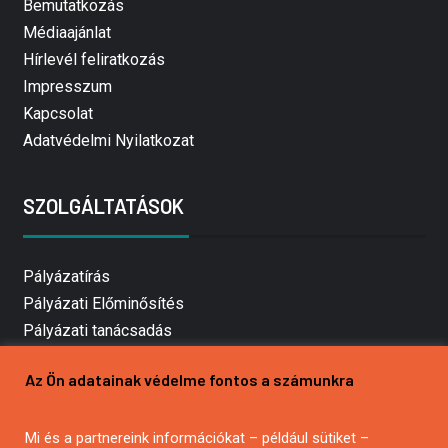
Bemutatkozás
Médiaajánlat
Hírlevél feliratkozás
Impresszum
Kapcsolat
Adatvédelmi Nyilatkozat
SZOLGÁLTATÁSOK
Pályázatírás
Pályázati Előminősítés
Pályázati tanácsadás
Pályázatírás vállalkozásoknak
Az Ön adatainak védelme fontos a számunkra
Mezőgazdasági pályázatírás
Pályázatírás magánszemélyeknek
Mi és a partnereink információkat – például sütiket –
Pályázatírás civil szervezeteknek