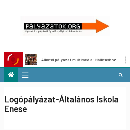
zat
Alkotói pályázat multimédia-kiállításhoz
Logópályázat-Általános Iskola
Enese