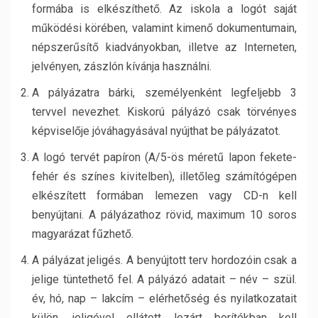
formába is elkészíthető. Az iskola a logót saját
működési körében, valamint kimenő dokumentumain,
népszerűsítő kiadványokban, illetve az Interneten,
jelvényen, zászlón kívánja használni.
A pályázatra bárki, személyenként legfeljebb 3
tervvel nevezhet. Kiskorú pályázó csak törvényes
képviselője jóváhagyásával nyújthat be pályázatot.
A logó tervét papíron (A/5-ös méretű lapon fekete-
fehér és színes kivitelben), illetőleg számítógépen
elkészített formában lemezen vagy CD-n kell
benyújtani. A pályázathoz rövid, maximum 10 soros
magyarázat fűzhető.
A pályázat jeligés. A benyújtott terv hordozóin csak a
jelige tüntethető fel. A pályázó adatait – név – szül.
év, hó, nap – lakcím – elérhetőség és nyilatkozatait
külön, jeligével ellátott lezárt borítékban kell