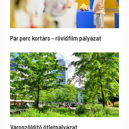
Pár perc kortárs – rövidfilm pályázat
Városzöldítő ötletpályázat