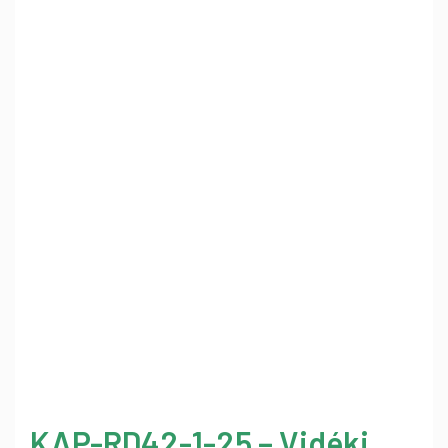
KAP-RD42-1-25 – Vidéki