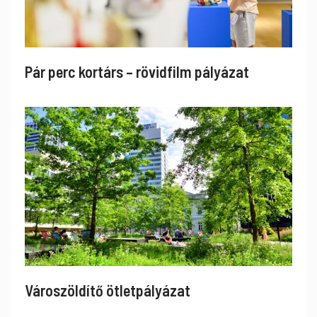
Pár perc kortárs – rövidfilm pályázat
Városzöldítő ötletpályázat