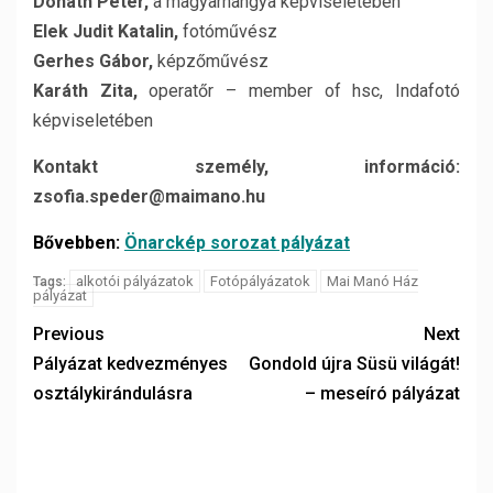
Donáth Péter,
a magyarhangya képviseletében
Elek Judit Katalin,
fotóművész
Gerhes Gábor,
képzőművész
Karáth Zita,
operatőr – member of hsc, Indafotó
képviseletében
Kontakt személy, információ:
zsofia.speder@maimano.hu
Bővebben:
Önarckép sorozat pályázat
alkotói pályázatok
Fotópályázatok
Mai Manó Ház
Tags:
pályázat
Previous
Next
Pályázat kedvezményes
Gondold újra Süsü világát!
osztálykirándulásra
– meseíró pályázat