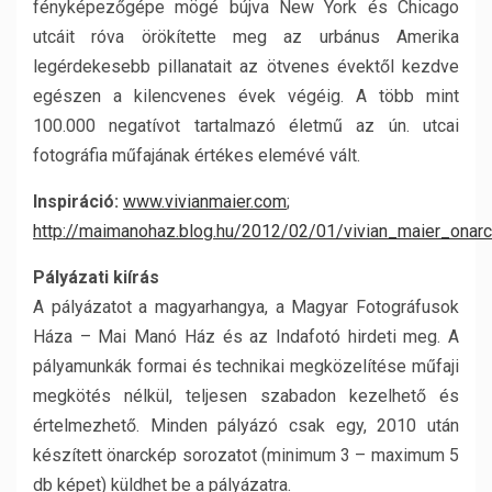
fényképezőgépe mögé bújva New York és Chicago
utcáit róva örökítette meg az urbánus Amerika
legérdekesebb pillanatait az ötvenes évektől kezdve
egészen a kilencvenes évek végéig. A több mint
100.000 negatívot tartalmazó életmű az ún. utcai
fotográfia műfajának értékes elemévé vált.
Inspiráció:
www.vivianmaier.com
;
http://maimanohaz.blog.hu/2012/02/01/vivian_maier_onar
Pályázati kiírás
A pályázatot a magyarhangya, a Magyar Fotográfusok
Háza – Mai Manó Ház és az Indafotó hirdeti meg. A
pályamunkák formai és technikai megközelítése műfaji
megkötés nélkül, teljesen szabadon kezelhető és
értelmezhető. Minden pályázó csak egy, 2010 után
készített önarckép sorozatot (minimum 3 – maximum 5
db képet) küldhet be a pályázatra.