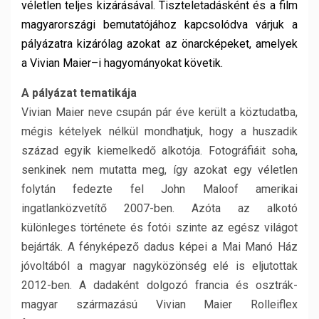
véletlen teljes kizárásával. Tiszteletadásként és a film
magyarországi bemutatójához kapcsolódva várjuk a
pályázatra kizárólag azokat az önarcképeket, amelyek
a Vivian Maier–i hagyományokat követik.
A pályázat tematikája
Vivian Maier neve csupán pár éve került a köztudatba,
mégis kételyek nélkül mondhatjuk, hogy a huszadik
század egyik kiemelkedő alkotója. Fotográfiáit soha,
senkinek nem mutatta meg, így azokat egy véletlen
folytán fedezte fel John Maloof amerikai
ingatlanközvetítő 2007-ben. Azóta az alkotó
különleges története és fotói szinte az egész világot
bejárták. A fényképező dadus képei a Mai Manó Ház
jóvoltából a magyar nagyközönség elé is eljutottak
2012-ben. A dadaként dolgozó francia és osztrák-
magyar származású Vivian Maier Rolleiflex