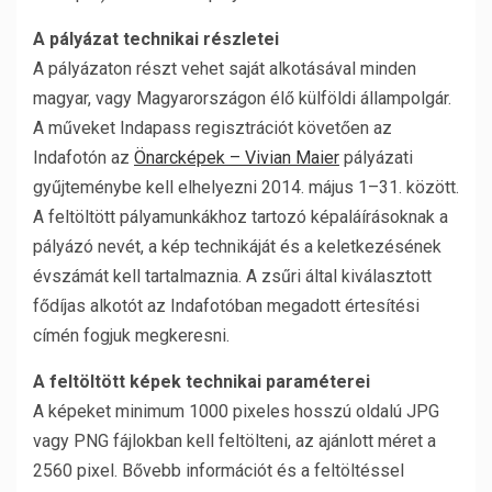
A pályázat technikai részletei
A pályázaton részt vehet saját alkotásával minden
magyar, vagy Magyarországon élő külföldi állampolgár.
A műveket Indapass regisztrációt követően az
Indafotón az
Önarcképek – Vivian Maier
pályázati
gyűjteménybe kell elhelyezni 2014. május 1–31. között.
A feltöltött pályamunkákhoz tartozó képaláírásoknak a
pályázó nevét, a kép technikáját és a keletkezésének
évszámát kell tartalmaznia. A zsűri által kiválasztott
fődíjas alkotót az Indafotóban megadott értesítési
címén fogjuk megkeresni.
A feltöltött képek technikai paraméterei
A képeket minimum 1000 pixeles hosszú oldalú JPG
vagy PNG fájlokban kell feltölteni, az ajánlott méret a
2560 pixel. Bővebb információt és a feltöltéssel