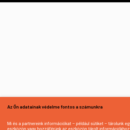
Az Ön adatainak védelme fontos a számunkra
Mi és a partnereink információkat – például sütiket – tárolunk eg
eszközön vagy hozzáférünk az eszközön tárolt információkhoz