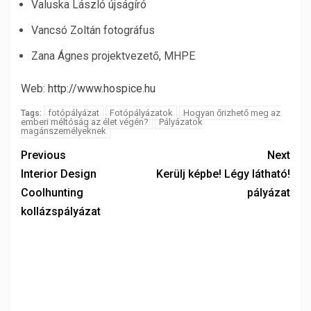
Valuska László újságíró
Vancsó Zoltán fotográfus
Zana Ágnes projektvezető, MHPE
Web:
http://www.hospice.hu
fotópályázat
Fotópályázatok
Hogyan őrizhető meg az
Tags:
emberi méltóság az élet végén?
Pályázatok
magánszemélyeknek
Previous
Next
Interior Design
Kerülj képbe! Légy látható!
Coolhunting
pályázat
kollázspályázat