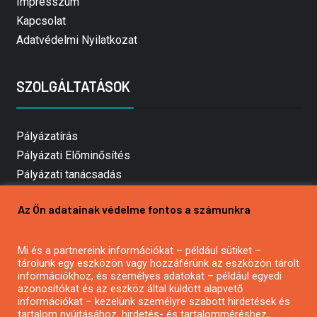
Impresszum
Kapcsolat
Adatvédelmi Nyilatkozat
SZOLGÁLTATÁSOK
Pályázatírás
Pályázati Előminősítés
Pályázati tanácsadás
Pályázatírás vállalkozásoknak
Az Ön adatainak védelme fontos a számunkra
Mezőgazdasági pályázatírás
Pályázatírás magánszemélyeknek
Mi és a partnereink információkat – például sütiket –
Pályázatírás civil szervezeteknek
tárolunk egy eszközön vagy hozzáférünk az eszközön tárolt
Pályázatírás önkormányzatoknak
információkhoz, és személyes adatokat – például egyedi
azonosítókat és az eszköz által küldött alapvető
Pályázatfigyelés
információkat – kezelünk személyre szabott hirdetések és
Specifikus pályázatfigyelés vagy hírlevél
tartalom nyújtásához, hirdetés- és tartalomméréshez,