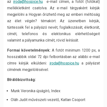
az
iroda@hospice.hu
e-mail címen, a fotót (fotókat)
mellékletként csatolva. Az e-mail tárgyaként kérjük
megjelölni a Hogyan őrizhető meg az emberi méltóság
az élet végén? témakört. Az üzenetben kérjük,
tüntessék fel a pályázó nevét, foglalkozását, életkorát,
címét, telefonos és elektonikus elérhetőségeit
valamint a pályamunka címét, rövid leírását.
Formai követelmények:
A fotót minimum 1200 px, a
hosszabbik oldal 72 dpi felbontásban az alábbi e-mail
címre kérjük elküldeni:
iroda@hospice.hu
a pályázat
címének megjelölésével.
Bírálóbizottság:
Munk Veronika újságíró, Index
Oláh Judit művészeti vezető, Katlan Csoport