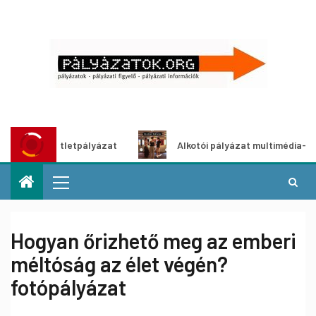
dítő ötletpályázat
Alkotói pályázat multimédia-kiállításh
Hogyan őrizhető meg az emberi
méltóság az élet végén?
fotópályázat