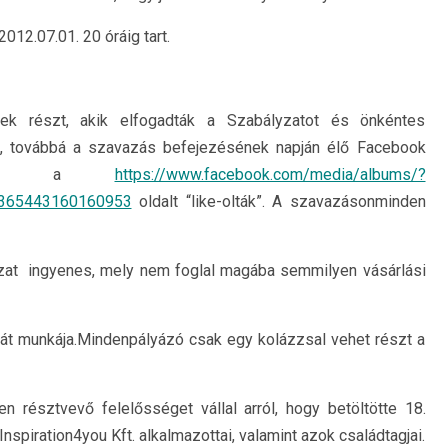
2012.07.01. 20 óráig tart.
ek részt, akik elfogadták a Szabályzatot és önkéntes
, továbbá a szavazás befejezésének napján élő Facebook
znek és a
https://www.facebook.com/media/albums/?
/365443160160953
oldalt “like-olták”. A szavazásonminden
yázat ingyenes, mely nem foglal magába semmilyen vásárlási
saját munkája.Mindenpályázó csak egy kolázzsal vehet részt a
n résztvevő felelősséget vállal arról, hogy betöltötte 18.
nspiration4you Kft. alkalmazottai, valamint azok családtagjai.