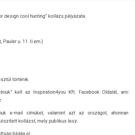
ior design cool hunting” kollázs pályázata.
Pauler u. 11. II.em.)
ztül történik.
lniuk” kell az Inspiration4you Kft. Facebook Oldalát, ami
.
iuk e-mail címüket, valamint azt az országot, ahonnan
készített kollázst, mely publikus lesz.
tság bírálja el.