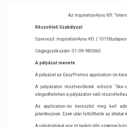
Az Inspiration4you Kft. “Inter
Részvételi Szabályzat
Szervező: Inspiration4you Kft. ( 1013Budapest, 
Cégjegyzékszám: 01-09-983060
A
pályázat menete
A pályázat az EasyPromos application-ön keres
A pályázaton résztvevőknek először “like-o
elegedhetetlen a pályázaton való részvételhez
Az application-ön keresztül meg kell adn
jelentkeznek. Ezek után feltölthetik az általuk 
A pályázatokat egy öt tagból álló szakmai bizot