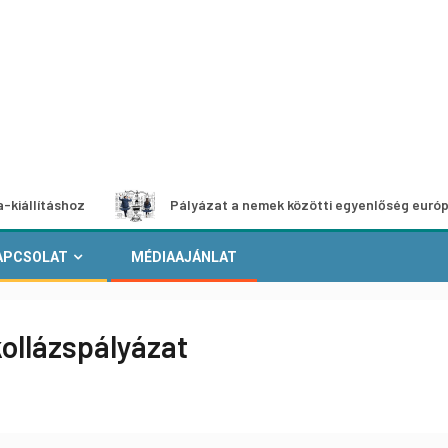
oz
Pályázat a nemek közötti egyenlőség európai mozgalm
APCSOLAT
MÉDIAAJÁNLAT
kollázspályázat