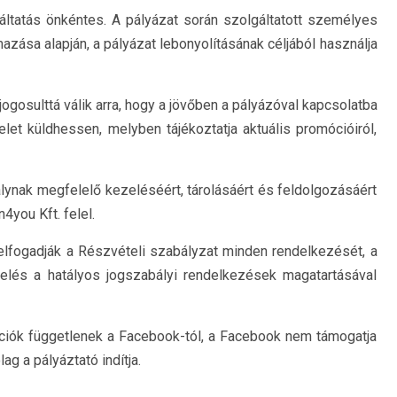
áltatás önkéntes. A pályázat során szolgáltatott személyes
azása alapján, a pályázat lebonyolításának céljából használja
gosulttá válik arra, hogy a jövőben a pályázóval kapcsolatba
let küldhessen, melyben tájékoztatja aktuális promócióiról,
lynak megfelelő kezeléséért, tárolásáért és feldolgozásáért
4you Kft. felel.
elfogadják a Részvételi szabályzat minden rendelkezését, a
elés a hatályos jogszabályi rendelkezések magatartásával
móciók függetlenek a Facebook-tól, a Facebook nem támogatja
g a pályáztató indítja.