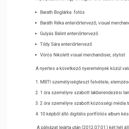
Barath Boglárka fotós
Baráth Réka enteriőrtervező, visual merchan
Gulyás Bálint enteriőrtervező
Tildy Sára enteriőrtervező
Vörös Nikolett visual merchandiser, stylist
A nyertes a következő nyeremények közül vala
MBTI személyiségteszt felvétele, elemzése,
1 óra személyre szabott lakberendezési t
2 óra személyre szabott közösségi média t
10 képből álló digitális portfóliós album ké
A pályázat lejárta után (2012.07.01.) két hét 