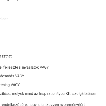
diser
szthat:
 fejlesztési javaslatok VAGY
anácsadás VAGY
réning VAGY
szítése, melyek mind az Inspiration4you Kft. szolgáltatásai.
áll rendelkezésére, hogy jelentkezzen nyereményéért.