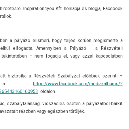
irdetésre: Inspiration4you Kft. honlapja és blogja, Facebook
rtálok.
yben a pályázó elismeri, hogy teljes körüen megismerte a
 nélkül elfogadta. Amennyiben a Pályázó – a Részvételi
tekintetében – nem fogadja el, vagy azzal kapcsolatban
att biztosítja a Részvételi Szabályzat előbbiek szerinti –
őségét a
https://www.facebook.com/media/albums/?
/365443160160953
oldalon.
ció, szabálytalanság, visszaélés esetén a pályázatból bárkit
zavazatait részben vagy egészben töröljék.