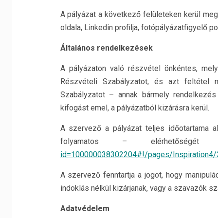
A pályázat a következő felületeken kerül megh
oldala, Linkedin profilja, fotópályázatfigyelő po
Általános rendelkezések
A pályázaton való részvétel önkéntes, mel
Részvételi Szabályzatot, és azt feltétel
Szabályzatot – annak bármely rendelkezés 
kifogást emel, a pályázatból kizárásra kerül.
A szervező a pályázat teljes időotartama al
folyamatos – elérhet
id=100000038302204#!/pages/Inspiration4
A szervező fenntartja a jogot, hogy manipulá
indoklás nélkül kizárjanak, vagy a szavazók s
Adatvédelem