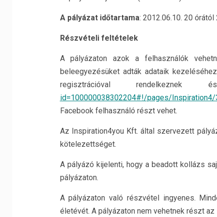
A
pályázat id
őtartama
: 2012.06.10. 20 órától 
Részvételi feltételek
A pályázaton azok a felhasználók vehetn
beleegyezésüket adták adataik kezeléséhez
regisztrációval rendelke
id=100000038302204#!/pages/Inspiration4
Facebook felhasználó részt vehet.
Az Inspiration4you Kft. által szervezett pál
kötelezettséget.
A pályázó kijelenti, hogy a beadott kollázs 
pályázaton.
A pályázaton való részvétel ingyenes. Minde
életévét. A pályázaton nem vehetnek részt az I