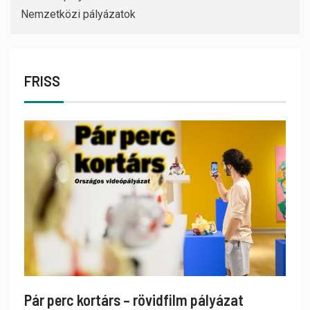
Nemzetközi pályázatok
FRISS
Pár perc kortárs – rövidfilm pályázat