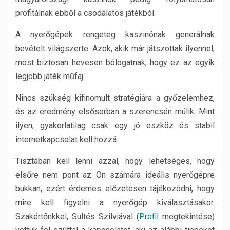
profitálnak ebből a csodálatos játékból.
A nyerőgépek rengeteg kaszinónak generálnak
bevételt világszerte. Azok, akik már játszottak ilyennel,
most biztosan hevesen bólogatnak, hogy ez az egyik
legjobb játék műfaj.
Nincs szükség kifinomult stratégiára a győzelemhez,
és az eredmény elsősorban a szerencsén múlik. Mint
ilyen, gyakorlatilag csak egy jó eszköz és stabil
internetkapcsolat kell hozzá.
Tisztában kell lenni azzal, hogy lehetséges, hogy
elsőre nem pont az Ön számára ideális nyerőgépre
bukkan, ezért érdemes előzetesen tájékozódni, hogy
mire kell figyelni a nyerőgép kiválasztásakor.
Szakértőnkkel, Sultés Szilviával (
Profil
megtekintése)