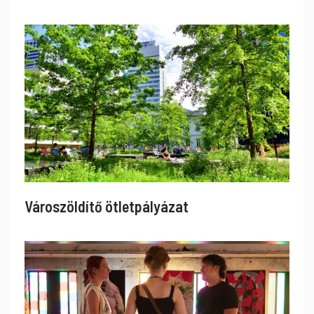
Városzöldítő ötletpályázat