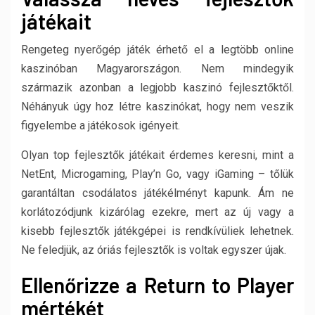
játékait
Rengeteg nyerőgép játék érhető el a legtöbb online
kaszinóban Magyarországon. Nem mindegyik
származik azonban a legjobb kaszinó fejlesztőktől.
Néhányuk úgy hoz létre kaszinókat, hogy nem veszik
figyelembe a játékosok igényeit.
Olyan top fejlesztők játékait érdemes keresni, mint a
NetEnt, Microgaming, Play’n Go, vagy iGaming – tőlük
garantáltan csodálatos játékélményt kapunk. Ám ne
korlátozódjunk kizárólag ezekre, mert az új vagy a
kisebb fejlesztők játékgépei is rendkívüliek lehetnek.
Ne feledjük, az óriás fejlesztők is voltak egyszer újak.
Ellenőrizze a Return to Player
mértékét