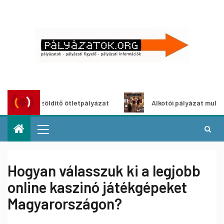
oszöldítő ötletpályázat
Alkotói pályázat multimédia-kiál
Hogyan válasszuk ki a legjobb
online kaszinó játékgépeket
Magyarországon?