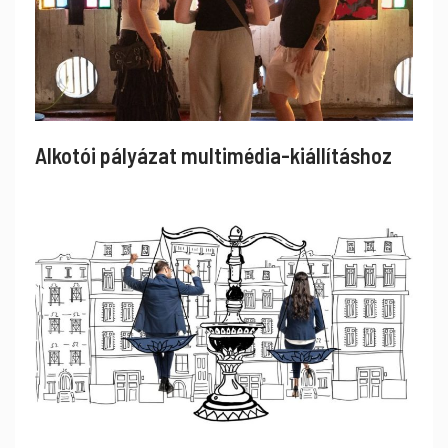
Alkotói pályázat multimédia-kiállításhoz