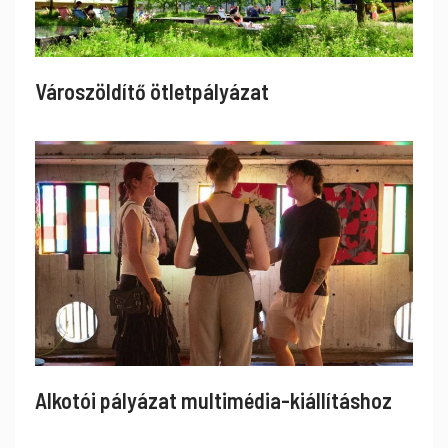
Városzöldítő ötletpályázat
Alkotói pályázat multimédia-kiállításhoz