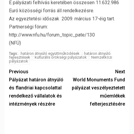
E pályázati felhívás keretében összesen 11.632.986
Euró közösségi forrás áll rendelkezésre.
Az egyeztetési időszak 2009. március 17-éig tart.
Partnerségi fórum:
http://www.nfu.hu/forum_topic_pate/130
(NFÜ)
határon átnyúló együttműködések
határon átnyúló
Tags:
fejlesztések
kulturális örökségi pályázatok
Nemzetközi
pályázatok
Previous
Next
Pályázat határon átnyúló
World Monuments Fund
és flandriai kapcsolattal
pályázat veszélyeztetett
rendelkező vállalatok és
műemlékek
intézmények részére
felterjesztésére