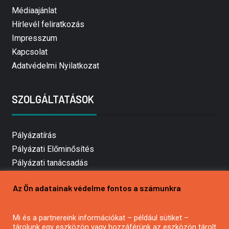
Médiaajánlat
Hírlevél feliratkozás
Impresszum
Kapcsolat
Adatvédelmi Nyilatkozat
SZOLGÁLTATÁSOK
Pályázatírás
Pályázati Előminősítés
Pályázati tanácsadás
Pályázatírás vállalkozásoknak
Az Ön adatainak védelme fontos a számunkra
Mezőgazdasági pályázatírás
Pályázatírás magánszemélyeknek
Mi és a partnereink információkat – például sütiket –
Pályázatírás civil szervezeteknek
tárolunk egy eszközön vagy hozzáférünk az eszközön tárolt