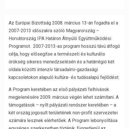
Az Európai Bizottság 2008. március 13-án fogadta el a
2007-2013 időszakra szóló Magyarország –
Horvátország IPA Határon Átnyúló Együttműködési
Programot. 2007-2013-as program hosszú távú átfogó
célja, hogy elősegítse a természeti és kulturális
örökség sikeres menedzselésén és a határrégió két
oldala közötti intenzív társadalmi-gazdasági
kapcsolatokon alapuló kultúra- és tudásalapú fejlődést.
A Program keretében az első pályázati felhívások
megjelenésére 2009. március végén lehet számítani. A
támogatások – nyílt pályázati rendszer keretében – a
két ország jogosult területének non-profit szervezetei
számára lesznek elérhetőek.
A Program lebonyolítása
egységes szerkezetben történik, függetlenül az