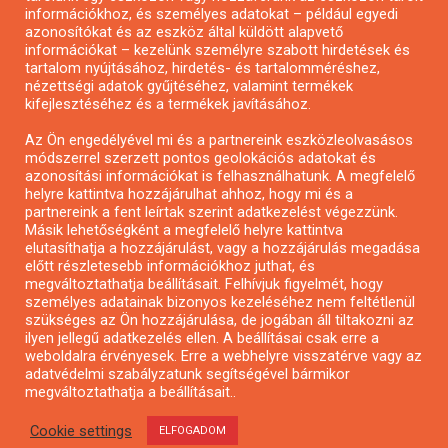
Pályázatírás önkormányzatoknak
információkhoz, és személyes adatokat – például egyedi
azonosítókat és az eszköz által küldött alapvető
Pályázatfigyelés
információkat – kezelünk személyre szabott hirdetések és
Specifikus pályázatfigyelés vagy hírlevél
tartalom nyújtásához, hirdetés- és tartalomméréshez,
nézettségi adatok gyűjtéséhez, valamint termékek
kifejlesztéséhez és a termékek javításához.
PÁLYÁZATFIGYELŐ
Az Ön engedélyével mi és a partnereink eszközleolvasásos
módszerrel szerzett pontos geolokációs adatokat és
azonosítási információkat is felhasználhatunk. A megfelelő
helyre kattintva hozzájárulhat ahhoz, hogy mi és a
Pályázatok magánszemélyeknek
partnereink a fent leírtak szerint adatkezelést végezzünk.
Pályázatok civil szervezeteknek
Másik lehetőségként a megfelelő helyre kattintva
elutasíthatja a hozzájárulást, vagy a hozzájárulás megadása
Pályázatok vállalkozásoknak
előtt részletesebb információkhoz juthat, és
Önkormányzati pályázatok
megváltoztathatja beállításait. Felhívjuk figyelmét, hogy
személyes adatainak bizonyos kezeléséhez nem feltétlenül
Mezőgazdasági pályázatok
szükséges az Ön hozzájárulása, de jogában áll tiltakozni az
Falusi turizmus pályázatok
ilyen jellegű adatkezelés ellen. A beállításai csak erre a
weboldalra érvényesek. Erre a webhelyre visszatérve vagy az
Napelem pályázatok
adatvédelmi szabályzatunk segítségével bármikor
GINOP pályázatok
megváltoztathatja a beállításait..
Cookie settings
ELFOGADOM