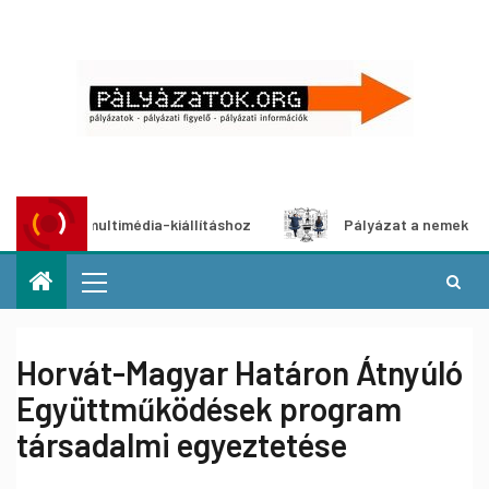
yázat multimédia-kiállításhoz
Pályázat a nemek közötti e
Horvát-Magyar Határon Átnyúló
Együttműködések program
társadalmi egyeztetése