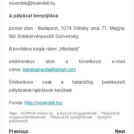
noierdek@noierdek.hu
A pályázat benyújtása:
postai úton : Budapest, 1074 Dohány utca 71. Magyar
Női Érdekérvényesítő Szövetség.
A borítékra kérjük ráírni: „Médiadíj”
elektronikus úton a következő e-mail
címre:
hupatiamedia@gmail.com
Értékelésre csak a határidőig beérkezett
pályázatok/ajánlások kerülnek.
Forrás:
http://noierdek.hu/
HÜPATIA média díj
pályázat bloggereknek
Pályázatok
Tags:
magánszemélyeknek
Pályázatok újságíróknak
újságírói
pályázatok
Previous
Next