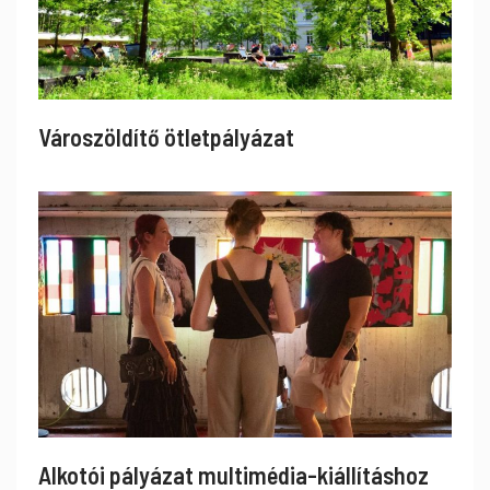
Városzöldítő ötletpályázat
Alkotói pályázat multimédia-kiállításhoz