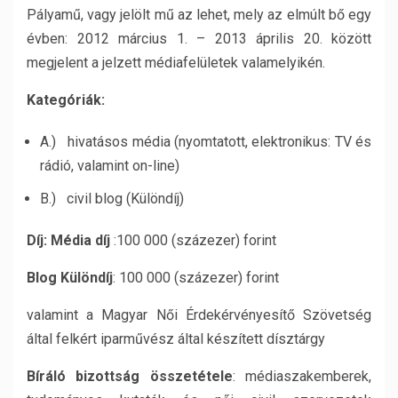
Pályamű, vagy jelölt mű az lehet, mely az elmúlt bő egy
évben: 2012 március 1. – 2013 április 20. között
megjelent a jelzett médiafelületek valamelyikén.
Kategóriák:
A.) hivatásos média (nyomtatott, elektronikus: TV és
rádió, valamint on-line)
B.) civil blog (Különdíj)
Díj:
Média díj
:100 000 (százezer) forint
Blog Különdíj
: 100 000 (százezer) forint
valamint a Magyar Női Érdekérvényesítő Szövetség
által felkért iparművész által készített dísztárgy
Bíráló bizottság összetétele
: médiaszakemberek,