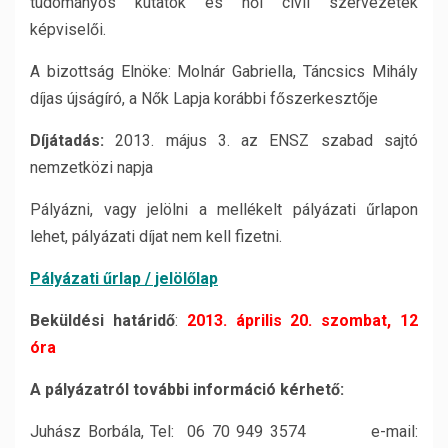
tudományos kutatók és női civil szervezetek
képviselői.
A bizottság Elnöke: Molnár Gabriella, Táncsics Mihály
díjas újságíró, a Nők Lapja korábbi főszerkesztője
Díjátadás:
2013. május 3. az ENSZ szabad sajtó
nemzetközi napja
Pályázni, vagy jelölni a mellékelt pályázati űrlapon
lehet, pályázati díjat nem kell fizetni.
Pályázati űrlap / jelölőlap
Beküldési határidő
:
2013. április 20. szombat, 12
óra
A pályázatról további információ kérhető:
Juhász Borbála, Tel: 06 70 949 3574 e-mail: