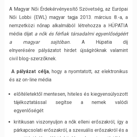
A Magyar Női Érdekérvényesítő Szövetség, az Európai
Női Lobbi (EWL) magyar tagja 2013. március 8.-a, a
nemzetközi nőnap alkalmából létrehozza a HÜPATIA
média díjat
a nők és férfiak társadalmi egyenlőségéért
a magyar sajtóban.
A Hüpatia díj
elnyerésére pályázatot hirdet újságíróknak valamint
civil blog-szerzőknek.
A pályázat célja
, hogy a nyomtatott, az elektronikus
és az on-line média
előítéletektől mentesen, hiteles és kiegyensúlyozott
tájékoztatással segítse a nemek valódi
egyenlőségét
kritikusan viszonyuljon a nők elleni erőszakról, így a
párkapcsolati erőszakról, a szexuális erőszakról és a