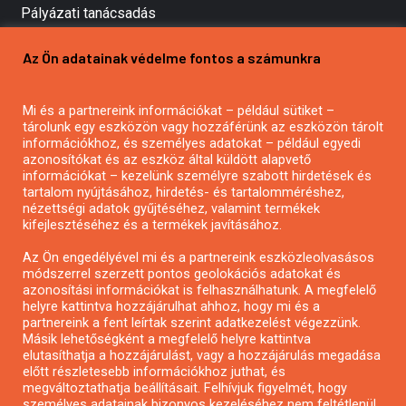
Pályázati tanácsadás
Pályázatírás vállalkozásoknak
Az Ön adatainak védelme fontos a számunkra
Mezőgazdasági pályázatírás
Pályázatírás magánszemélyeknek
Mi és a partnereink információkat – például sütiket –
Pályázatírás civil szervezeteknek
tárolunk egy eszközön vagy hozzáférünk az eszközön tárolt
Pályázatírás önkormányzatoknak
információkhoz, és személyes adatokat – például egyedi
azonosítókat és az eszköz által küldött alapvető
Pályázatfigyelés
információkat – kezelünk személyre szabott hirdetések és
Specifikus pályázatfigyelés vagy hírlevél
tartalom nyújtásához, hirdetés- és tartalomméréshez,
nézettségi adatok gyűjtéséhez, valamint termékek
kifejlesztéséhez és a termékek javításához.
PÁLYÁZATFIGYELŐ
Az Ön engedélyével mi és a partnereink eszközleolvasásos
módszerrel szerzett pontos geolokációs adatokat és
azonosítási információkat is felhasználhatunk. A megfelelő
helyre kattintva hozzájárulhat ahhoz, hogy mi és a
Pályázatok magánszemélyeknek
partnereink a fent leírtak szerint adatkezelést végezzünk.
Pályázatok civil szervezeteknek
Másik lehetőségként a megfelelő helyre kattintva
elutasíthatja a hozzájárulást, vagy a hozzájárulás megadása
Pályázatok vállalkozásoknak
előtt részletesebb információkhoz juthat, és
Önkormányzati pályázatok
megváltoztathatja beállításait. Felhívjuk figyelmét, hogy
személyes adatainak bizonyos kezeléséhez nem feltétlenül
Mezőgazdasági pályázatok