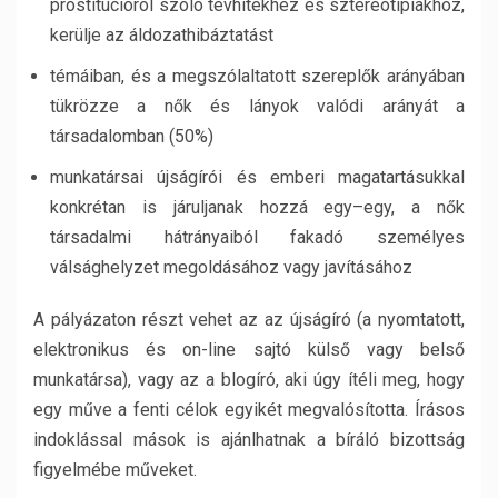
prostitúcióról szóló tévhitekhez és sztereotípiákhoz,
kerülje az áldozathibáztatást
témáiban, és a megszólaltatott szereplők arányában
tükrözze a nők és lányok valódi arányát a
társadalomban (50%)
munkatársai újságírói és emberi magatartásukkal
konkrétan is járuljanak hozzá egy–egy, a nők
társadalmi hátrányaiból fakadó személyes
válsághelyzet megoldásához vagy javításához
A pályázaton részt vehet az az újságíró (a nyomtatott,
elektronikus és on-line sajtó külső vagy belső
munkatársa), vagy az a blogíró, aki úgy ítéli meg, hogy
egy műve a fenti célok egyikét megvalósította. Írásos
indoklással mások is ajánlhatnak a bíráló bizottság
figyelmébe műveket.