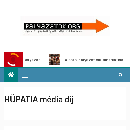
ötletpályázat
Alkotói pályázat multimédia-kiállításhoz
HÜPATIA média díj