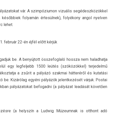
lyázatokat vár. A szimpóziumon vizuális segédeszközökkel
 a későbbiek folyamán értesülnek), folyékony angol nyelven
c lehet.
1. február 22-én éjfél előtt kérjük
fogadjuk be. A benyújtott összefoglaló hossza nem haladhatja
lül egy legfeljebb 1500 leütés (szóközökkel) terjedelmű
jékoztatja a zsűrit a pályázó szakmai hátteréről és kutatási
tó be. Kizárólag egyéni pályázók jelentkezését várjuk. Postai
nkban pályázatokat befogadni (a pályázat leadását követően
zésre (a helyszín a Ludwig Múzeumnak is otthont adó