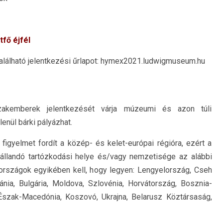
tfő éjfél
 található jelentkezési űrlapot: hymex2021.ludwigmuseum.hu
szakemberek jelentkezését várja múzeumi és azon túli
lenül bárki pályázhat.
igyelmet fordít a közép- és kelet-európai régióra, ezért a
 állandó tartózkodási helye és/vagy nemzetisége az alábbi
i országok egyikében kell, hogy legyen: Lengyelország, Cseh
nia, Bulgária, Moldova, Szlovénia, Horvátország, Bosznia-
 Észak-Macedónia, Koszovó, Ukrajna, Belarusz Köztársaság,