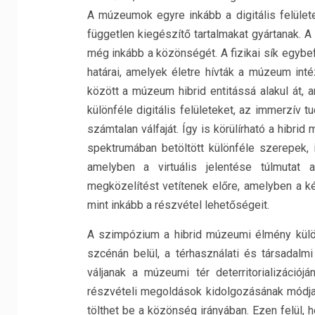
A múzeumok egyre inkább a digitális felülete
független kiegészítő tartalmakat gyártanak. A
még inkább a közönségét. A fizikai sík egybe
határai, amelyek életre hívták a múzeum inté
között a múzeum hibrid entitássá alakul át, 
különféle digitális felületeket, az immerzív
számtalan válfaját. Így is körülírható a hib
spektrumában betöltött különféle szerepek,
amelyben a virtuális jelentése túlmutat 
megközelítést vetítenek előre, amelyben a ké
mint inkább a részvétel lehetőségeit.
A szimpózium a hibrid múzeumi élmény külön
szcénán belül, a térhasználati és társadal
váljanak a múzeumi tér deterritorializációj
részvételi megoldások kidolgozásának módja
tölthet be a közönség irányában. Ezen felül