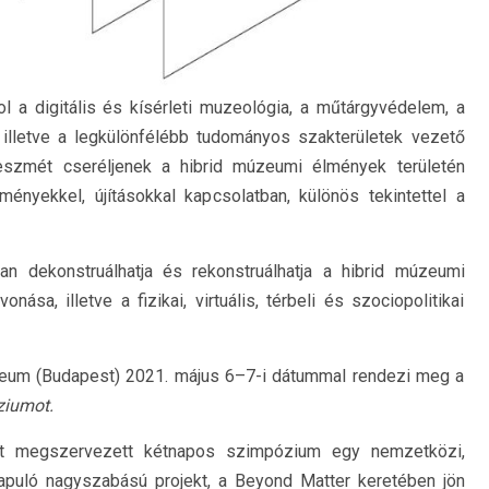
l a digitális és kísérleti muzeológia, a műtárgyvédelem, a
 illetve a legkülönfélébb tudományos szakterületek vezető
eszmét cseréljenek a hibrid múzeumi élmények területén
ményekkel, újításokkal kapcsolatban, különös tekintettel a
n dekonstruálhatja és rekonstruálhatja a hibrid múzeumi
nása, illetve a fizikai, virtuális, térbeli és szociopolitikai
um (Budapest) 2021. május 6–7-i dátummal rendezi meg a
ziumot.
nt megszervezett kétnapos szimpózium egy nemzetközi,
apuló nagyszabású projekt, a Beyond Matter keretében jön