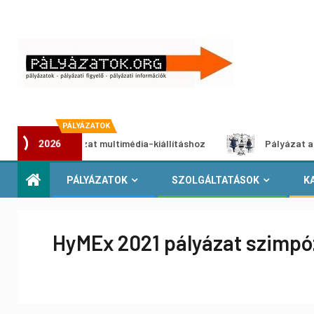
PÁLYÁZATOK
ói pályázat multimédia-kiállításhoz
Pályázat a nemek köz
2026
PÁLYÁZATOK
SZOLGÁLTATÁSOK
K
HyMEx 2021 pályázat szimpóz