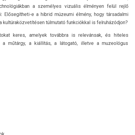
echnológiákban a személyes vizuális élményen felül rejlő
i: Elősegítheti-e a hibrid múzeumi élmény, hogy társadalmi
 kultúraközvetítésen túlmutató funkciókkal is felruházódjon?
tokat keres, amelyek továbbra is relevánsak, és hiteles
a műtárgy, a kiállítás, a látogató, illetve a muzeológus
tok