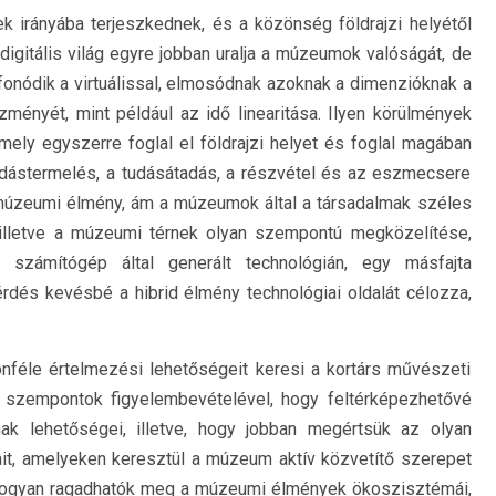
k irányába terjeszkednek, és a közönség földrajzi helyétől
 digitális világ egyre jobban uralja a múzeumok valóságát, de
fonódik a virtuálissal, elmosódnak azoknak a dimenzióknak a
zményét, mint például az idő linearitása. Ilyen körülmények
amely egyszerre foglal el földrajzi helyet és foglal magában
 tudástermelés, a tudásátadás, a részvétel és az eszmecsere
rid múzeumi élmény, ám a múzeumok által a társadalmak széles
 illetve a múzeumi térnek olyan szempontú megközelítése,
a számítógép által generált technológián, egy másfajta
rdés kevésbé a hibrid élmény technológiai oldalát célozza,
féle értelmezési lehetőségeit keresi a kortárs művészeti
mi szempontok figyelembevételével, hogy feltérképezhetővé
ának lehetőségei, illetve, hogy jobban megértsük az olyan
it, amelyeken keresztül a múzeum aktív közvetítő szerepet
, hogyan ragadhatók meg a múzeumi élmények ökoszisztémái,