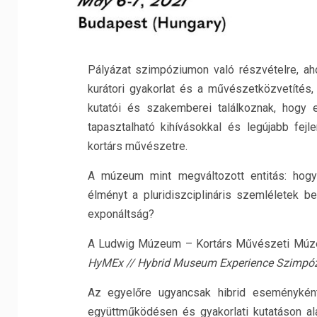
Pályázat szimpóziumon való részvételre, aho
kurátori gyakorlat és a művészetközvetítés,
kutatói és szakemberei találkoznak, hogy 
tapasztalható kihívásokkal és legújabb fejle
kortárs művészetre.
A múzeum mint megváltozott entitás: hogya
élményt a pluridiszciplináris szemléletek bevo
exponáltság?
A Ludwig Múzeum – Kortárs Művészeti Múze
HyMEx // Hybrid Museum Experience Szimpó
Az egyelőre ugyancsak hibrid eseményké
együttműködésen és gyakorlati kutatáson al