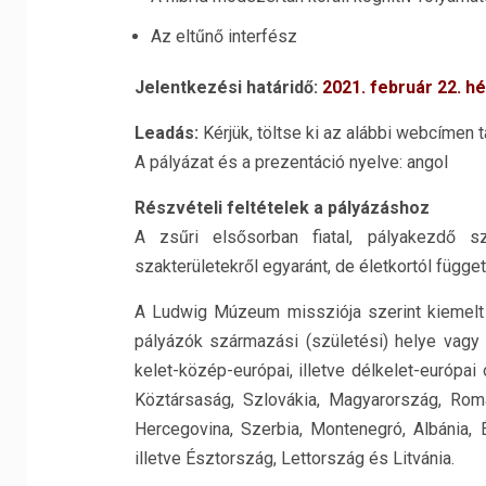
Az eltűnő interfész
Jelentkezési határidő:
2021. február 22. hé
Leadás:
Kérjük, töltse ki az alábbi webcímen
A pályázat és a prezentáció nyelve: angol
Részvételi feltételek a pályázáshoz
A zsűri elsősorban fiatal, pályakezdő 
szakterületekről egyaránt, de életkortól függet
A Ludwig Múzeum missziója szerint kiemelt f
pályázók származási (születési) helye vagy
kelet-közép-európai, illetve délkelet-európa
Köztársaság, Szlovákia, Magyarország, Romá
Hercegovina, Szerbia, Montenegró, Albánia,
illetve Észtország, Lettország és Litvánia.