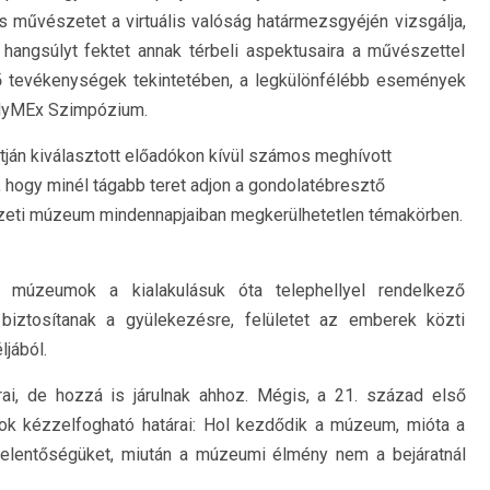
árs művészetet a virtuális valóság határmezsgyéjén vizsgálja,
ös hangsúlyt fektet annak térbeli aspektusaira a művészettel
tő tevékenységek tekintetében, a legkülönfélébb események
 HyMEx Szimpózium.
tján kiválasztott előadókon kívül számos meghívott
 hogy minél tágabb teret adjon a gondolatébresztő
eti múzeum mindennapjaiban megkerülhetetlen témakörben.
tó múzeumok a kialakulásuk óta telephellyel rendelkező
 biztosítanak a gyülekezésre, felületet az emberek közti
jából.
ai, de hozzá is járulnak ahhoz. Mégis, a 21. század első
 kézzelfogható határai: Hol kezdődik a múzeum, mióta a
ó jelentőségüket, miután a múzeumi élmény nem a bejáratnál