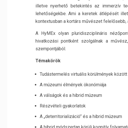
illetve nyerhető betekintés az immerzív t
lehetőségekbe. Ami a keretek átlépését illet
kontextusban a kortárs művészet felelősebb, a
A HyMEx olyan pluridiszciplináris nézőpon
hivatkozási pontként szolgálnak a művész, 
szempontjából.
Témakörök
Tudástermelés virtuális körülmények között
A múzeumi élmények ökonómiája
A válságok és a hibrid múzeum
Részvételi gyakorlatok
A „deterritorializáció” és a hibrid múzeum
A hibrid módszertan körüli kognitív folyama