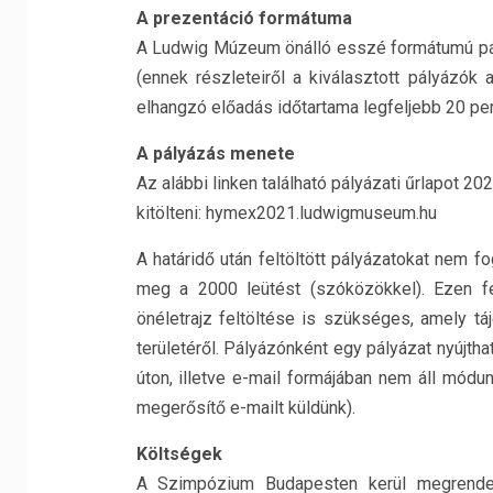
A prezentáció formátuma
A Ludwig Múzeum önálló esszé formátumú pá
(ennek részleteiről a kiválasztott pályázók
elhangzó előadás időtartama legfeljebb 20 per
A pályázás menete
Az alábbi linken található pályázati űrlapot 202
kitölteni: hymex2021.ludwigmuseum.hu
A határidő után feltöltött pályázatokat nem 
meg a 2000 leütést (szóközökkel). Ezen fe
önéletrajz feltöltése is szükséges, amely tá
területéről. Pályázónként egy pályázat nyújtha
úton, illetve e-mail formájában nem áll módu
megerősítő e-mailt küldünk).
Költségek
A Szimpózium Budapesten kerül megrende