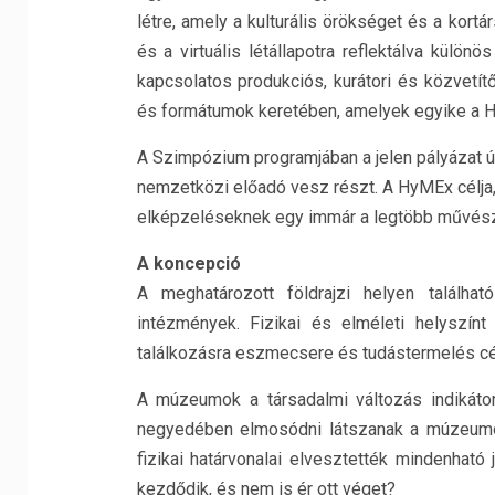
létre, amely a kulturális örökséget és a kort
és a virtuális létállapotra reflektálva külön
kapcsolatos produkciós, kurátori és közvetí
és formátumok keretében, amelyek egyike a
A Szimpózium programjában a jelen pályázat ú
nemzetközi előadó vesz részt. A HyMEx célja,
elképzeléseknek egy immár a legtöbb művész
A koncepció
A meghatározott földrajzi helyen találha
intézmények. Fizikai és elméleti helyszínt
találkozásra eszmecsere és tudástermelés cél
A múzeumok a társadalmi változás indikátor
negyedében elmosódni látszanak a múzeumok
fizikai határvonalai elvesztették mindenhat
kezdődik, és nem is ér ott véget?