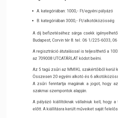
A. kategóriában: 1000,- Ft/egyéni pályázó
B. kategóriában 3000,- Ft/alkotóközösség
A díj befizetéséhez sárga csekk igényelhe
Budapest, Corvin tér 8. tel.: 06 1/225-6033, 0
A regisztráció átutalással is teljesíthető a
az 709008 UTCATÁRLAT kódot beírni.
Az 5 tagú zsűri az MMIKL szakértőiből kerül k
Összesen 20 egyéni alkotó és 6 alkotóközöss
A zsűri fenntartja magának a jogot, hogy 
szakmai szempontok alapján.
A pályázó kiállítóknak vállalniuk kell, hogy 
előtt. A kiállításra került műveiket saját felelő