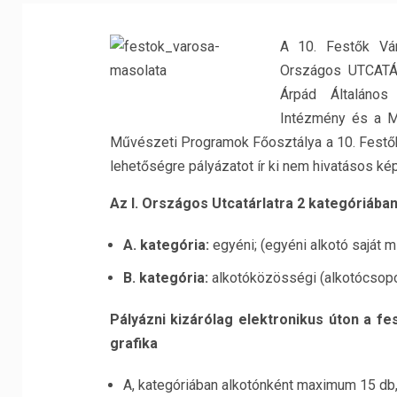
A 10. Festők Vár
Országos UTCATÁ
Árpád Általáno
Intézmény és a M
Művészeti Programok Főosztálya a 10. Festők
lehetőségre pályázatot ír ki nem hivatásos 
Az I. Országos Utcatárlatra 2 kategóriában 
A. kategória:
egyéni; (egyéni alkotó saját m
B. kategória:
alkotóközösségi (alkotócsopor
Pályázni kizárólag elektronikus úton a fe
grafika
A, kategóriában alkotónként maximum 15 db