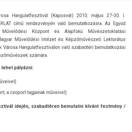
osa Hangulatfesztivál (Kaposvár) 2010. május 27-30. I.
RLAT című rendezvényén való bemutatkozásra. Az Együd
s Művelődési Központ és Alapfokú Művészetoktatási
agyar Művelődési Intézet és Képzőművészeti Lektorátus
 Városa Hangulatfesztiválon való szabadtéri bemutatkozási
képzőművészek számára.
lehet pályázni:
űveivel)
t, a csoport tagjainak műveivel)
sztivál idején, szabadtéren bemutatni kívánt festmény /
,