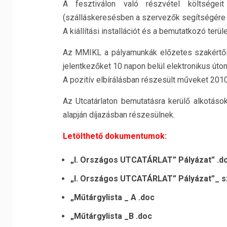
A fesztiválon való részvétel költségeit
(szálláskeresésben a szervezők segítségére 
A kiállítási installációt és a bemutatkozó terü
Az MMIKL a pályamunkák előzetes szakértői e
jelentkezőket 10 napon belül elektronikus úton 
A pozitív elbírálásban részesült műveket 201
Az Utcatárlaton bemutatásra kerülő alkotás
alapján díjazásban részesülnek.
Letölthető dokumentumok:
„I. Országos UTCATÁRLAT” Pályázat” .d
„I. Országos UTCATÁRLAT” Pályázat”_ s
„Műtárgylista _ A .doc
„Műtárgylista _B .doc