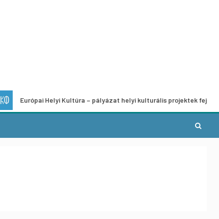
i Helyi Kultúra – pályázat helyi kulturális projektek fejlesztésére