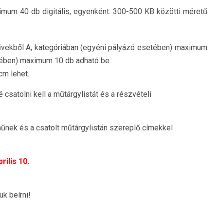
mum 40 db digitális, egyenként: 300-500 KB közötti méretű
vekből A, kategóriában (egyéni pályázó esetében) maximum
tében) maximum 10 db adható be.
m lehet.
 csatolni kell a műtárgylistát és a részvételi
űnek és a csatolt műtárgylistán szereplő címekkel
rilis 10.
k beírni!