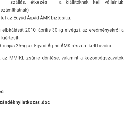
 – szállás, étkezés – a kiállítóknak kell vállalniuk
számíthatnak).
letet az Együd Árpád ÁMK biztosítja.
lbírálását 2010. április 30-ig elvégzi, az eredményekről a
kiértesíti.
0. május 25-ig az Együd Árpád ÁMK részére kell beadni.
ok az MMIKL zsűrije döntése, valamint a közönségszavatok
oc
zándéknyilatkozat .doc