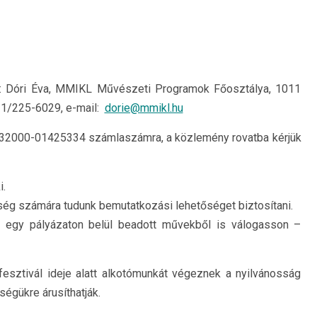
tő: Dóri Éva, MMIKL Művészeti Programok Főosztálya, 1011
6 1/225-6029, e-mail:
dorie@mmikl.hu
 10032000-01425334 számlaszámra, a közlemény rovatba kérjük
i.
ég számára tudunk bemutatkozási lehetőséget biztosítani.
az egy pályázaton belül beadott művekből is válogasson –
a fesztivál ideje alatt alkotómunkát végeznek a nyilvánosság
sségükre árusíthatják.