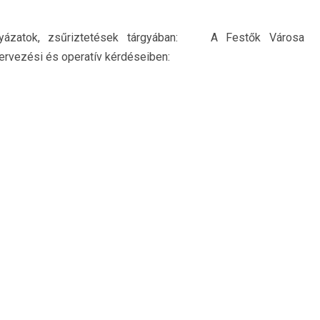
ályázatok, zsűriztetések tárgyában: A Festők Városa
zervezési és operatív kérdéseiben: