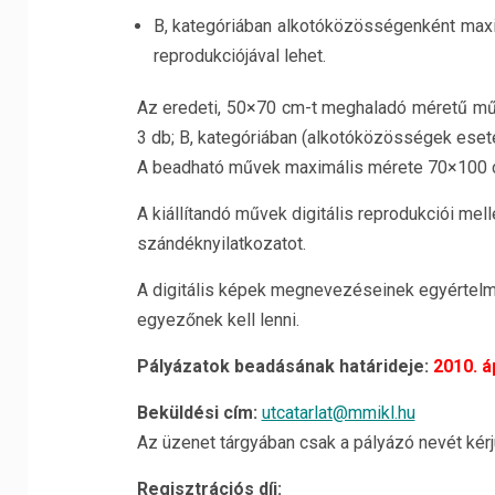
B, kategóriában alkotóközösségenként maxi
reprodukciójával lehet.
Az eredeti, 50×70 cm-t meghaladó méretű mű
3 db; B, kategóriában (alkotóközösségek ese
A beadható művek maximális mérete 70×100 c
A kiállítandó művek digitális reprodukciói mellé
szándéknyilatkozatot.
A digitális képek megnevezéseinek egyértelm
egyezőnek kell lenni.
Pályázatok beadásának határideje:
2010. áp
Beküldési cím:
utcatarlat@mmikl.hu
Az üzenet tárgyában csak a pályázó nevét kérjü
Regisztrációs díj: