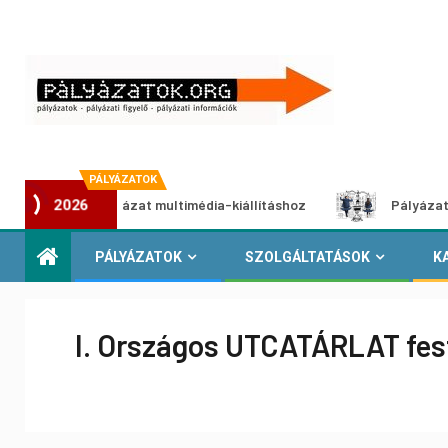
PÁLYÁZATOK
tói pályázat multimédia-kiállításhoz
Pályázat a nemek köz
2026
PÁLYÁZATOK
SZOLGÁLTATÁSOK
K
I. Országos UTCATÁRLAT fes