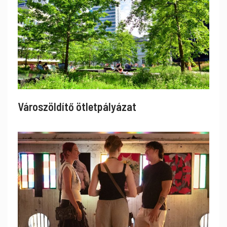
Városzöldítő ötletpályázat