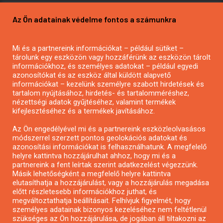
Pályázatírás vállalkozásoknak
Az Ön adatainak védelme fontos a számunkra
Mezőgazdasági pályázatírás
Pályázatírás magánszemélyeknek
Mi és a partnereink információkat – például sütiket –
Pályázatírás civil szervezeteknek
tárolunk egy eszközön vagy hozzáférünk az eszközön tárolt
Pályázatírás önkormányzatoknak
információkhoz, és személyes adatokat – például egyedi
azonosítókat és az eszköz által küldött alapvető
Pályázatfigyelés
információkat – kezelünk személyre szabott hirdetések és
Specifikus pályázatfigyelés vagy hírlevél
tartalom nyújtásához, hirdetés- és tartalomméréshez,
nézettségi adatok gyűjtéséhez, valamint termékek
kifejlesztéséhez és a termékek javításához.
PÁLYÁZATFIGYELŐ
Az Ön engedélyével mi és a partnereink eszközleolvasásos
módszerrel szerzett pontos geolokációs adatokat és
azonosítási információkat is felhasználhatunk. A megfelelő
helyre kattintva hozzájárulhat ahhoz, hogy mi és a
Pályázatok magánszemélyeknek
partnereink a fent leírtak szerint adatkezelést végezzünk.
Pályázatok civil szervezeteknek
Másik lehetőségként a megfelelő helyre kattintva
elutasíthatja a hozzájárulást, vagy a hozzájárulás megadása
Pályázatok vállalkozásoknak
előtt részletesebb információkhoz juthat, és
Önkormányzati pályázatok
megváltoztathatja beállításait. Felhívjuk figyelmét, hogy
személyes adatainak bizonyos kezeléséhez nem feltétlenül
Mezőgazdasági pályázatok
szükséges az Ön hozzájárulása, de jogában áll tiltakozni az