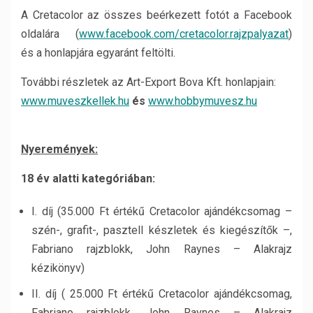
A Cretacolor az összes beérkezett fotót a Facebook
oldalára (
www.facebook.com/cretacolor.
rajzpalyazat
)
és a honlapjára egyaránt feltölti.
További részletek az Art-Export Bova Kft. honlapjain:
www.muveszkellek.hu
és
www.hobbymuvesz.hu
Nyeremények:
18 év alatti kategóriában:
I. díj (35.000 Ft értékű Cretacolor ajándékcsomag –
szén-, grafit-, pasztell készletek és kiegészítők –,
Fabriano rajzblokk, John Raynes – Alakrajz
kézikönyv)
II. díj ( 25.000 Ft értékű Cretacolor ajándékcsomag,
Fabriano rajzblokk, John Raynes – Alakrajz