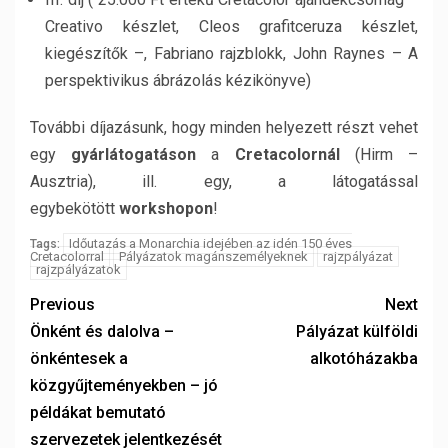
Creativo készlet, Cleos grafitceruza készlet,
kiegészítők –, Fabriano rajzblokk, John Raynes – A
perspektivikus ábrázolás kézikönyve)
További díjazásunk, hogy minden helyezett részt vehet
egy
gyárlátogatáson
a
Cretacolornál
(Hirm –
Ausztria), ill. egy, a látogatással
egybekötött
workshopon
!
Időutazás a Monarchia idejében az idén 150 éves
Tags:
Cretacolorral
Pályázatok magánszemélyeknek
rajzpályázat
rajzpályázatok
Previous
Next
Önként és dalolva –
Pályázat külföldi
önkéntesek a
alkotóházakba
közgyűjteményekben – jó
példákat bemutató
szervezetek jelentkezését