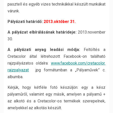
pasztell és egyéb vizes technikákkal készült munkákat
várunk.
Pályázati határidő:
2013.október 31.
A pályázat elbírálásának határideje:
2013.november
30.
A pályázati anyag leadási módja:
Feltöltés a
Cretacolor által létrehozott Facebook-on található
rajzpályázatos oldalra:
www.facebook.com/cretacolor.
rajzpalyazat
.jpg formátumban a „Pályaművek” c.
albumba.
Kérjük, hogy kétféle fotó készüljön: egy a kész
pályaműről, valamint egy másik, amelyen a pályamű +
az alkotó és a Cretacolor-os termékek szerepelnek,
amelyekkel az alkotás készült.