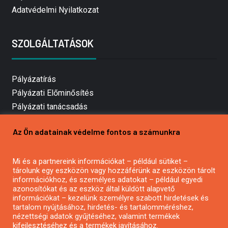
Adatvédelmi Nyilatkozat
SZOLGÁLTATÁSOK
Pályázatírás
Pályázati Előminősítés
Pályázati tanácsadás
Pályázatírás vállalkozásoknak
Az Ön adatainak védelme fontos a számunkra
Mezőgazdasági pályázatírás
Pályázatírás magánszemélyeknek
Mi és a partnereink információkat – például sütiket –
Pályázatírás civil szervezeteknek
tárolunk egy eszközön vagy hozzáférünk az eszközön tárolt
Pályázatírás önkormányzatoknak
információkhoz, és személyes adatokat – például egyedi
azonosítókat és az eszköz által küldött alapvető
Pályázatfigyelés
információkat – kezelünk személyre szabott hirdetések és
Specifikus pályázatfigyelés vagy hírlevél
tartalom nyújtásához, hirdetés- és tartalomméréshez,
nézettségi adatok gyűjtéséhez, valamint termékek
kifejlesztéséhez és a termékek javításához.