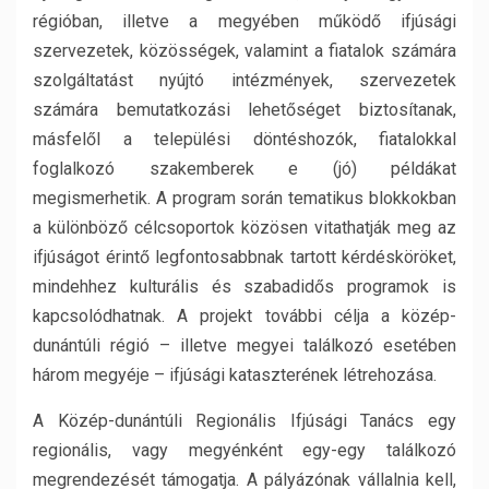
régióban, illetve a megyében működő ifjúsági
szervezetek, közösségek, valamint a fiatalok számára
szolgáltatást nyújtó intézmények, szervezetek
számára bemutatkozási lehetőséget biztosítanak,
másfelől a települési döntéshozók, fiatalokkal
foglalkozó szakemberek e (jó) példákat
megismerhetik. A program során tematikus blokkokban
a különböző célcsoportok közösen vitathatják meg az
ifjúságot érintő legfontosabbnak tartott kérdésköröket,
mindehhez kulturális és szabadidős programok is
kapcsolódhatnak. A projekt további célja a közép-
dunántúli régió – illetve megyei találkozó esetében
három megyéje – ifjúsági kataszterének létrehozása.
A Közép-dunántúli Regionális Ifjúsági Tanács egy
regionális, vagy megyénként egy-egy találkozó
megrendezését támogatja. A pályázónak vállalnia kell,