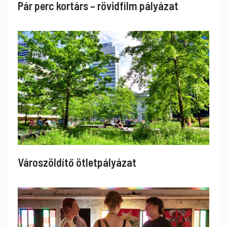
Pár perc kortárs – rövidfilm pályázat
Városzöldítő ötletpályázat