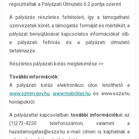
regisztráltak a Pályázati Útmutató 6.2 pontja szerint.
A pályázás részletes feltételeit, így a támogatható
szervezetek körét, a támogatás formáját és mértékét, a
pályázat benyújtásával kapcsolatos információkat stb.
a pályázati felhívás és a pályázati útmutató
tartalmazza.
Részletes pályázati kiírás megtekintése >>
További információk:
A pályázati kiírás elektronikus úton letölthető a
www.szmm.gov.hu
,
www.mobilitas.hu
és www.esza.hu
honlapokról.
A pályázattal kapcsolatban
további információk
at az
(1)273-4250 telefonszámon, valamint a
hazaitamogatas@esza.hu e-mail címen is kaphatnak a