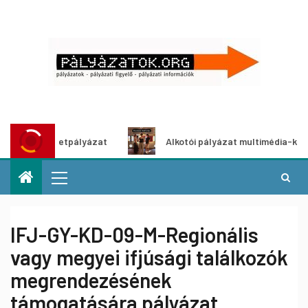
ő ötletpályázat
Alkotói pályázat multimédia-kiállításhoz
IFJ-GY-KD-09-M-Regionális
vagy megyei ifjúsági találkozók
megrendezésének
támogatására pályázat