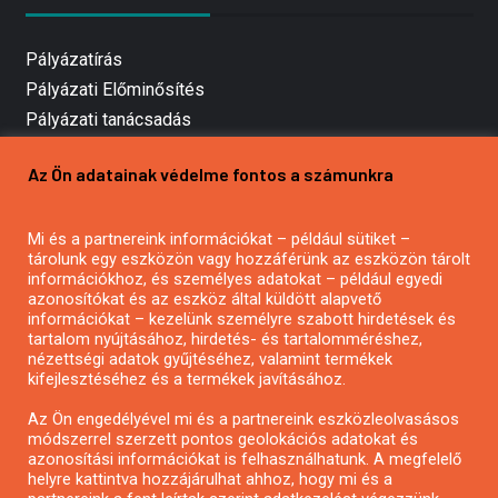
Pályázatírás
Pályázati Előminősítés
Pályázati tanácsadás
Pályázatírás vállalkozásoknak
Az Ön adatainak védelme fontos a számunkra
Mezőgazdasági pályázatírás
Pályázatírás magánszemélyeknek
Pályázatírás civil szervezeteknek
Mi és a partnereink információkat – például sütiket –
tárolunk egy eszközön vagy hozzáférünk az eszközön tárolt
Pályázatírás önkormányzatoknak
információkhoz, és személyes adatokat – például egyedi
Pályázatfigyelés
azonosítókat és az eszköz által küldött alapvető
információkat – kezelünk személyre szabott hirdetések és
Specifikus pályázatfigyelés vagy hírlevél
tartalom nyújtásához, hirdetés- és tartalomméréshez,
nézettségi adatok gyűjtéséhez, valamint termékek
kifejlesztéséhez és a termékek javításához.
PÁLYÁZATFIGYELŐ
Az Ön engedélyével mi és a partnereink eszközleolvasásos
módszerrel szerzett pontos geolokációs adatokat és
azonosítási információkat is felhasználhatunk. A megfelelő
helyre kattintva hozzájárulhat ahhoz, hogy mi és a
Pályázatok magánszemélyeknek