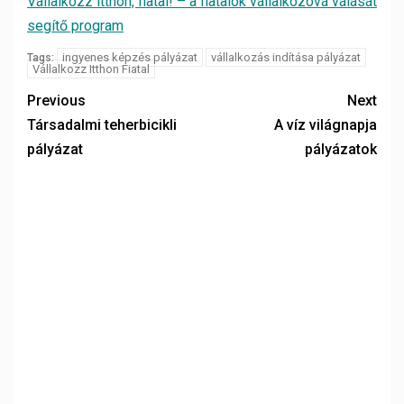
Vállalkozz itthon, fiatal! – a fiatalok vállalkozóvá válását
segítő program
ingyenes képzés pályázat
vállalkozás indítása pályázat
Tags:
Vállalkozz Itthon Fiatal
Previous
Next
Társadalmi teherbicikli
A víz világnapja
pályázat
pályázatok