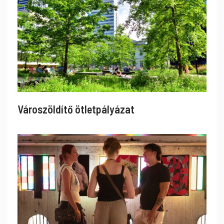
Városzöldítő ötletpályázat