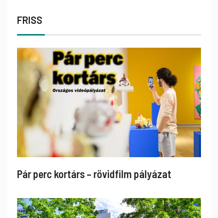
FRISS
Pár perc kortárs – rövidfilm pályázat