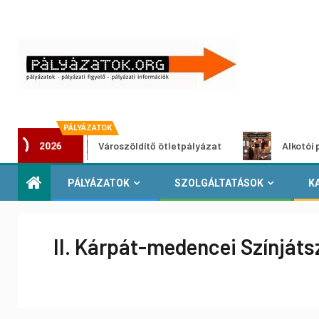
PÁLYÁZATOK
Városzöldítő ötletpályázat
Alkotói pályázat m
2026
PÁLYÁZATOK
SZOLGÁLTATÁSOK
K
II. Kárpát-medencei Színjáts