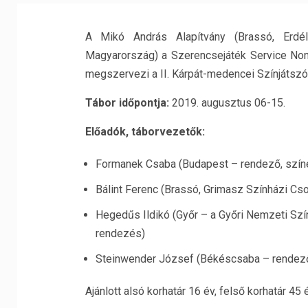
A Mikó András Alapítvány (Brassó, Erdé
Magyarország) a Szerencsejáték Service No
megszervezi a II. Kárpát-medencei Színjátszó
Tábor időpontja:
2019. augusztus 06-15.
Előadók, táborvezetők:
Formanek Csaba (Budapest – rendező, színé
Bálint Ferenc (Brassó, Grimasz Színházi C
Hegedűs Ildikó (Győr – a Győri Nemzeti Sz
rendezés)
Steinwender József (Békéscsaba – rendező
Ajánlott alsó korhatár 16 év, felső korhatár 45 é