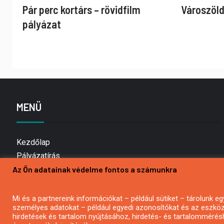
Pár perc kortárs – rövidfilm
Városzöld
pályázat
MENÜ
Kezdőlap
Pályázatírás
Az Ön adatainak védelme fontos a számunkra
Bemutatkozás
Médiaajánlat
Hírlevél feliratkozás
Mi és a partnereink információkat – például sütiket – tárolunk
személyes adatokat – például egyedi azonosítókat és az eszköz 
Impresszum
hirdetések és tartalom nyújtásához, hirdetés- és tartalommérés
Kapcsolat