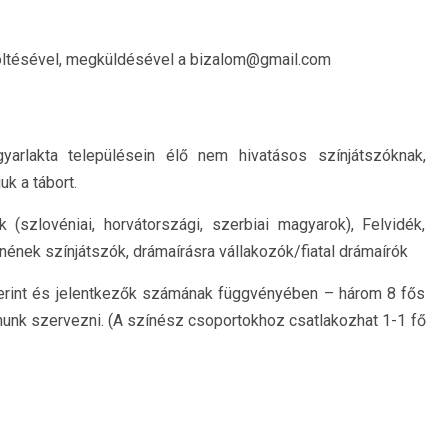
itöltésével, megküldésével a bizalom@gmail.com
arlakta településein élő nem hivatásos színjátszóknak,
k a tábort.
 (szlovéniai, horvátországi, szerbiai magyarok), Felvidék,
znének színjátszók, drámaírásra vállakozók/fiatal drámaírók
zerint és jelentkezők számának függvényében – három 8 fős
nunk szervezni. (A színész csoportokhoz csatlakozhat 1-1 fő