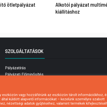
ítő ötletpályázat
Alkotói pályázat multim
kiállításhoz
SZOLGÁLTATÁSOK
Pályázatírás
Pályázati Előminősítés
Pályázati tanácsadás
Pályázatírás vállalkozásoknak
Mezőgazdasági pályázatírás
 egy eszközön vagy hozzáférünk az eszközön tárolt információkhoz, é
által küldött alapvető információkat – kezelünk személyre szabott
Pályázatírás magánszemélyeknek
hez, nézettségi adatok gyűjtéséhez, valamint termékek kifejlesztésé
Pályázatírás civil szervezeteknek