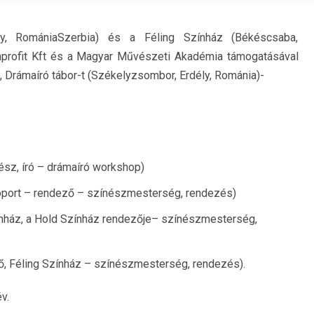
ly, RomániaSzerbia) és a Féling Színház (Békéscsaba,
nprofit Kft és a Magyar Művészeti Akadémia támogatásával
, Drámaíró tábor-t (Székelyzsombor, Erdély, Románia)-
sz, író – drámaíró workshop)
soport – rendező – színészmesterség, rendezés)
ínház, a Hold Színház rendezője– színészmesterség,
, Féling Színház – színészmesterség, rendezés).
v.