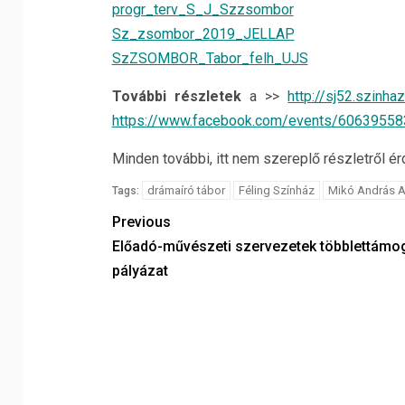
progr_terv_S_J_Szzsombor
Sz_zsombor_2019_JELLAP
SzZSOMBOR_Tabor_felh_UJS
További részletek
a >>
http://sj52.szinhaz
https://www.facebook.com/events/6063955
Minden további, itt nem szereplő részletről 
drámaíró tábor
Féling Színház
Mikó András A
Tags:
Previous
Előadó-művészeti szervezetek többlettámo
pályázat