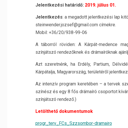
Jelentkezési határidő:
2019. július 01.
Jelentkezés
: a megadott jelentkezési lap k
steinwender.jozsef@gmail.com címekre.
Mobil: +36/20/938-99-06
A táborról röviden: A Kárpát-medence magy
színjátszó rendezőknek és drámaíróknak ajánlju
Azt szeretnénk, ha Erdély, Partium, Délvidék
Kárpátalja, Magyarország, területéről jelentke
Az intenzív program keretében – a tervek s
színész és egy 8 fős drámaíró csoportot kívá
színjátszó rendező.)
Letölthető dokumentumok
progr_terv_FCs_Szzsombor-dramairo