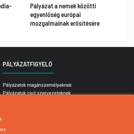
édia-
Pályázat a nemek közötti
egyenlőség európai
mozgalmainak erősítésére
PÁLYÁZATFIGYELŐ
Pályázatok magánszemélyeknek
Pályázatok civil szervezeteknek
Pályázatok vállalkozásoknak
Önkormányzati pályázatok
Mezőgazdasági pályázatok
s
Falusi turizmus pályázatok
hez
Napelem pályázatok