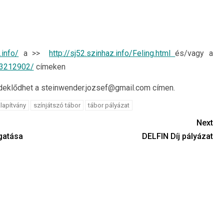
.info/
a >>
http://sj52.szinhaz.info/Feling.html
és/vagy a
83212902/
címeken
érdeklődhet a steinwender.jozsef@gmail.com címen.
lapítvány
színjátszó tábor
tábor pályázat
Next
gatása
DELFIN Díj pályázat