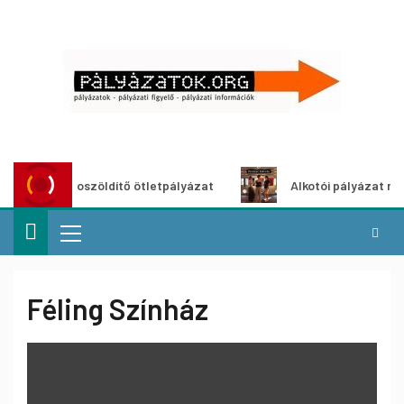
Városzöldítő ötletpályázat
Alkotói pályázat multimé
Féling Színház