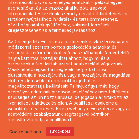
információkhoz, és személyes adatokat – például egyedi
azonosítókat és az eszköz által küldött alapvető
Pályázatfigyelés
információkat – kezelünk személyre szabott hirdetések és
Specifikus pályázatfigyelés vagy hírlevél
tartalom nyújtásához, hirdetés- és tartalomméréshez,
nézettségi adatok gyűjtéséhez, valamint termékek
kifejlesztéséhez és a termékek javításához.
PÁLYÁZATFIGYELŐ
Az Ön engedélyével mi és a partnereink eszközleolvasásos
módszerrel szerzett pontos geolokációs adatokat és
azonosítási információkat is felhasználhatunk. A megfelelő
helyre kattintva hozzájárulhat ahhoz, hogy mi és a
Pályázatok magánszemélyeknek
partnereink a fent leírtak szerint adatkezelést végezzünk.
Pályázatok civil szervezeteknek
Másik lehetőségként a megfelelő helyre kattintva
elutasíthatja a hozzájárulást, vagy a hozzájárulás megadása
Pályázatok vállalkozásoknak
előtt részletesebb információkhoz juthat, és
Önkormányzati pályázatok
megváltoztathatja beállításait. Felhívjuk figyelmét, hogy
személyes adatainak bizonyos kezeléséhez nem feltétlenül
Mezőgazdasági pályázatok
szükséges az Ön hozzájárulása, de jogában áll tiltakozni az
Falusi turizmus pályázatok
ilyen jellegű adatkezelés ellen. A beállításai csak erre a
weboldalra érvényesek. Erre a webhelyre visszatérve vagy az
Napelem pályázatok
adatvédelmi szabályzatunk segítségével bármikor
GINOP pályázatok
megváltoztathatja a beállításait..
Cookie settings
ELFOGADOM
Copyright © All rights reserved.