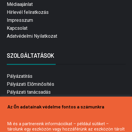
Médiaajánlat
Hírlevél feliratkozás
Impresszum
Kapcsolat
Adatvédelmi Nyilatkozat
SZOLGÁLTATÁSOK
Pályázatírás
Pályázati Előminősítés
Pályázati tanácsadás
Pályázatírás vállalkozásoknak
Az Ön adatainak védelme fontos a számunkra
Mezőgazdasági pályázatírás
Pályázatírás magánszemélyeknek
Mi és a partnereink információkat – például sütiket –
Pályázatírás civil szervezeteknek
tárolunk egy eszközön vagy hozzáférünk az eszközön tárolt
Pályázatírás önkormányzatoknak