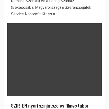
RomániaSzerbia) és a Féling Színház
(Békéscsaba, Magyarország) a Szerencsejáték
Service Nonprofit Kft és a...
SZIR-ÉN nyári színjátszó és filmes tábor