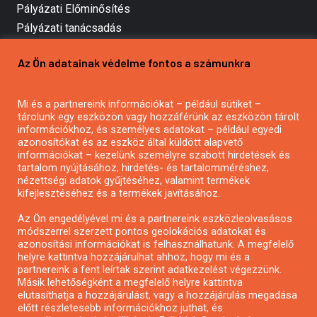
Pályázati Előminősítés
Pályázati tanácsadás
Pályázatírás vállalkozásoknak
Az Ön adatainak védelme fontos a számunkra
Mezőgazdasági pályázatírás
Pályázatírás magánszemélyeknek
Mi és a partnereink információkat – például sütiket –
Pályázatírás civil szervezeteknek
tárolunk egy eszközön vagy hozzáférünk az eszközön tárolt
Pályázatírás önkormányzatoknak
információkhoz, és személyes adatokat – például egyedi
azonosítókat és az eszköz által küldött alapvető
Pályázatfigyelés
információkat – kezelünk személyre szabott hirdetések és
Specifikus pályázatfigyelés vagy hírlevél
tartalom nyújtásához, hirdetés- és tartalomméréshez,
nézettségi adatok gyűjtéséhez, valamint termékek
kifejlesztéséhez és a termékek javításához.
PÁLYÁZATFIGYELŐ
Az Ön engedélyével mi és a partnereink eszközleolvasásos
módszerrel szerzett pontos geolokációs adatokat és
azonosítási információkat is felhasználhatunk. A megfelelő
helyre kattintva hozzájárulhat ahhoz, hogy mi és a
Pályázatok magánszemélyeknek
partnereink a fent leírtak szerint adatkezelést végezzünk.
Pályázatok civil szervezeteknek
Másik lehetőségként a megfelelő helyre kattintva
elutasíthatja a hozzájárulást, vagy a hozzájárulás megadása
Pályázatok vállalkozásoknak
előtt részletesebb információkhoz juthat, és
Önkormányzati pályázatok