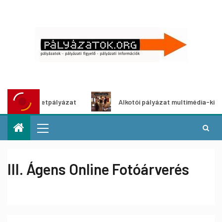
ítő ötletpályázat
Alkotói pályázat multimédia-kiállításho
III. Ágens Online Fotóárverés