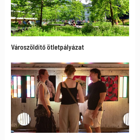
Városzöldítő ötletpályázat