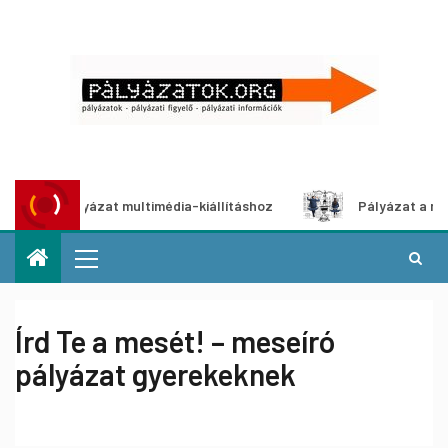
tói pályázat multimédia-kiállításhoz
Pályázat a nemek kö
Írd Te a mesét! – meseíró
pályázat gyerekeknek