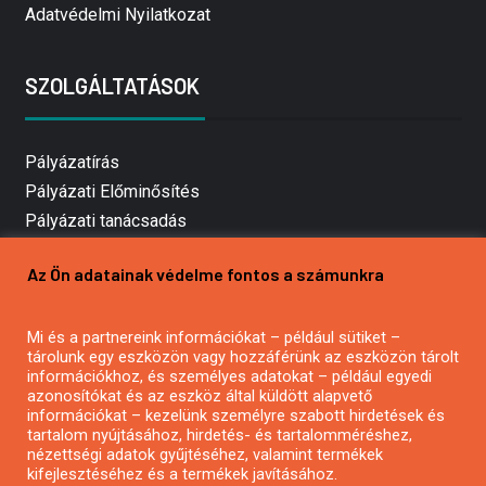
Adatvédelmi Nyilatkozat
SZOLGÁLTATÁSOK
Pályázatírás
Pályázati Előminősítés
Pályázati tanácsadás
Pályázatírás vállalkozásoknak
Az Ön adatainak védelme fontos a számunkra
Mezőgazdasági pályázatírás
Pályázatírás magánszemélyeknek
Mi és a partnereink információkat – például sütiket –
Pályázatírás civil szervezeteknek
tárolunk egy eszközön vagy hozzáférünk az eszközön tárolt
Pályázatírás önkormányzatoknak
információkhoz, és személyes adatokat – például egyedi
azonosítókat és az eszköz által küldött alapvető
Pályázatfigyelés
információkat – kezelünk személyre szabott hirdetések és
Specifikus pályázatfigyelés vagy hírlevél
tartalom nyújtásához, hirdetés- és tartalomméréshez,
nézettségi adatok gyűjtéséhez, valamint termékek
kifejlesztéséhez és a termékek javításához.