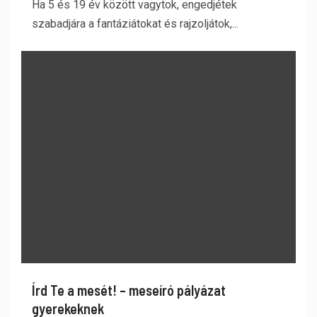
Ha 5 és 19 év között vagytok, engedjétek
szabadjára a fantáziátokat és rajzoljátok,...
Írd Te a mesét! – meseíró pályázat
gyerekeknek