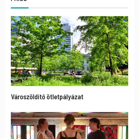
Városzöldítő ötletpályázat