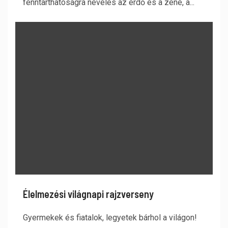
fenntarthatóságra nevelés az erdő és a zene, a...
Élelmezési világnapi rajzverseny
Gyermekek és fiatalok, legyetek bárhol a világon!