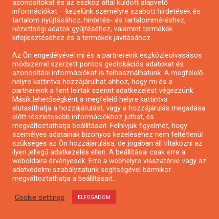
azonosítókat és az eszköz által küldött alapvető
információkat – kezelünk személyre szabott hirdetések és
Pályázat a nemek közötti egyenlőség
tartalom nyújtásához, hirdetés- és tartalomméréshez,
európai mozgalmainak erősítésére
nézettségi adatok gyűjtéséhez, valamint termékek
kifejlesztéséhez és a termékek javításához.
Az Ön engedélyével mi és a partnereink eszközleolvasásos
módszerrel szerzett pontos geolokációs adatokat és
azonosítási információkat is felhasználhatunk. A megfelelő
helyre kattintva hozzájárulhat ahhoz, hogy mi és a
partnereink a fent leírtak szerint adatkezelést végezzünk.
Másik lehetőségként a megfelelő helyre kattintva
elutasíthatja a hozzájárulást, vagy a hozzájárulás megadása
előtt részletesebb információkhoz juthat, és
megváltoztathatja beállításait. Felhívjuk figyelmét, hogy
személyes adatainak bizonyos kezeléséhez nem feltétlenül
szükséges az Ön hozzájárulása, de jogában áll tiltakozni az
ilyen jellegű adatkezelés ellen. A beállításai csak erre a
weboldalra érvényesek. Erre a webhelyre visszatérve vagy az
adatvédelmi szabályzatunk segítségével bármikor
megváltoztathatja a beállításait..
Európai Helyi Kultúra – pályázat helyi
kulturális projektek fejlesztésére
Cookie settings
ELFOGADOM