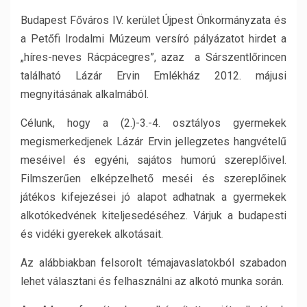
Budapest Főváros IV. kerület Újpest Önkormányzata és
a Petőfi Irodalmi Múzeum versíró pályázatot hirdet a
„híres-neves Rácpácegres”, azaz a Sárszentlőrincen
található Lázár Ervin Emlékház 2012. májusi
megnyitásának alkalmából.
Célunk, hogy a (2.)-3.-4. osztályos gyermekek
megismerkedjenek Lázár Ervin jellegzetes hangvételű
meséivel és egyéni, sajátos humorú szereplőivel.
Filmszerűen elképzelhető meséi és szereplőinek
játékos kifejezései jó alapot adhatnak a gyermekek
alkotókedvének kiteljesedéséhez. Várjuk a budapesti
és vidéki gyerekek alkotásait.
Az alábbiakban felsorolt témajavaslatokból szabadon
lehet választani és felhasználni az alkotó munka során.