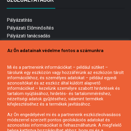
Pályázatírás
Pályázati Előminősítés
Pályázati tanácsadás
Pályázatírás vállalkozásoknak
Az Ön adatainak védelme fontos a számunkra
Mezőgazdasági pályázatírás
Pályázatírás magánszemélyeknek
Mi és a partnereink információkat – például sütiket –
Pályázatírás civil szervezeteknek
tárolunk egy eszközön vagy hozzáférünk az eszközön tárolt
Pályázatírás önkormányzatoknak
információkhoz, és személyes adatokat – például egyedi
azonosítókat és az eszköz által küldött alapvető
Pályázatfigyelés
információkat – kezelünk személyre szabott hirdetések és
Specifikus pályázatfigyelés vagy hírlevél
tartalom nyújtásához, hirdetés- és tartalomméréshez,
nézettségi adatok gyűjtéséhez, valamint termékek
kifejlesztéséhez és a termékek javításához.
PÁLYÁZATFIGYELŐ
Az Ön engedélyével mi és a partnereink eszközleolvasásos
módszerrel szerzett pontos geolokációs adatokat és
azonosítási információkat is felhasználhatunk. A megfelelő
helyre kattintva hozzájárulhat ahhoz, hogy mi és a
Pályázatok magánszemélyeknek