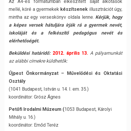
Az A4-es formátumban elkészített saját alkotások
mellé, köré a gyermekek
készítsenek
illusztrációt úgy,
mintha az egy verseskönyv oldala lenne.
Kérjük, hogy
a képes versek hátuljára írják rá a gyermek nevét,
iskoláját és a felkészítő pedagógus nevét és
elérhetőségét.
Beküldési határidő:
2012. április 13.
A pályamunkát
az alábbi címekre küldhetők:
Újpest Önkormányzat – Művelődési és Oktatási
Osztály
(1041 Budapest, István u. 14. I. em. 35.)
koordinátor: Grósz Ágnes
Petőfi Irodalmi Múzeum (
1053 Budapest, Károlyi
Mihály u. 16.)
koordinátor: Emőd Teréz