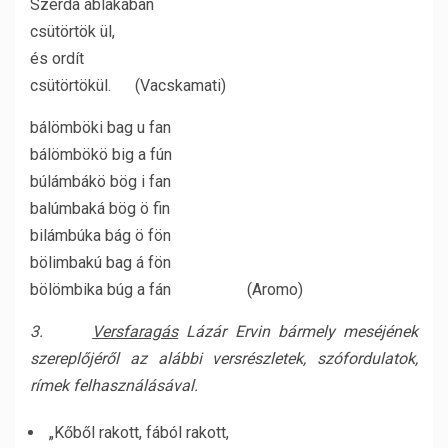
Szerda ablakában
csütörtök ül,
és ordít
csütörtökül. (Vacskamati)
bálömböki bag u fan
bálömbökö big a fún
búlámbákö bög i fan
balúmbaká bög ö fin
bilámbúka bág ö fön
bölimbakú bag á fön
bölömbika búg a fán (Aromo)
3.
Versfaragás
Lázár Ervin bármely meséjének
szereplőjéről az alábbi versrészletek, szófordulatok,
rímek felhasználásával.
„Kőből rakott, fából rakott,