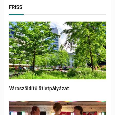
FRISS
Városzöldítő ötletpályázat