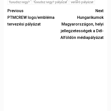
Tuvudsz ivigy?
Tuvudsz ivigy? pályázat
versíró pályázat
Previous
Next
PTMCREW logo/embléma
Hungarikumok
tervezési pályázat
Magyarországon, helyi
jellegzetességek a Dél-
Alföldön médiapályázat