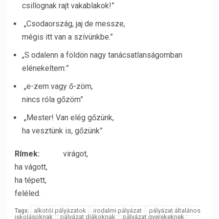
csillognak rajt vakablakok!”
„Csodaország, jaj de messze,
mégis itt van a szívünkbe.”
„S odalenn a földön nagy tanácsatlanságomban
elénekeltem:”
„e-zem vagy ő-zöm,
nincs róla gőzöm”
„Mester! Van elég gőzünk,
ha vesztünk is, gőzünk”
Rímek:
virágot,
ha vágott,
ha tépett,
feléled.
alkotói pályázatok
irodalmi pályázat
pályázat általános
Tags:
iskolásoknak
pályázat diákoknak
pályázat gyerekeknek