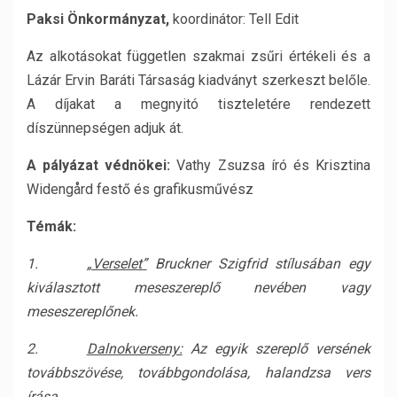
Paksi Önkormányzat,
koordinátor: Tell Edit
Az alkotásokat független szakmai zsűri értékeli és a
Lázár Ervin Baráti Társaság kiadványt szerkeszt belőle.
A díjakat a megnyitó tiszteletére rendezett
díszünnepségen adjuk át.
A pályázat védnökei:
Vathy Zsuzsa író és Krisztina
Widengård festő és grafikusművész
Témák:
1.
„Verselet”
Bruckner Szigfrid stílusában egy
kiválasztott meseszereplő nevében vagy
meseszereplőnek.
2.
Dalnokverseny:
Az egyik szereplő versének
továbbszövése, továbbgondolása, halandzsa vers
írása.