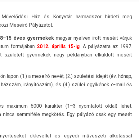
 Művelődési Ház és Könyvtár harmadszor hirdeti meg
özi Meseíró Pályázatot.
8–15 éves gyermekek
magyar nyelven írott meséit várjuk
entum formájában
2012. április 15-ig
. A pályázatra az 1997.
t született gyermekek négy példányban elküldött meséit
lön lapon (1.) a meseíró nevét, (2.) születési idejét (év, hónap,
a, házszám, irányítószám), és (4.) szülei egyikének e-mail és
 maximum 6000 karakter (1–3 nyomtatott oldal) lehet.
ban nincs semmiféle megkötés. Egy pályázó csak egy mesét
jnyerteseket oklevéllel és egyedi művészeti alkotással