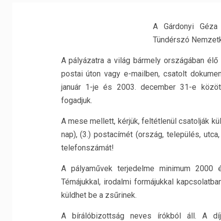
A Gárdonyi Géza
Tündérszó Nemzetk
A pályázatra a világ bármely országában élő
postai úton vagy e-mailben, csatolt dokum
január 1-je és 2003. december 31-e közöt
fogadjuk.
A mese mellett, kérjük, feltétlenül csatolják kü
nap), (3.) postacímét (ország, település, utc
telefonszámát!
A pályaművek terjedelme minimum 2000 és
Témájukkal, irodalmi formájukkal kapcsolat
küldhet be a zsűrinek.
A bírálóbizottság neves írókból áll. A dí