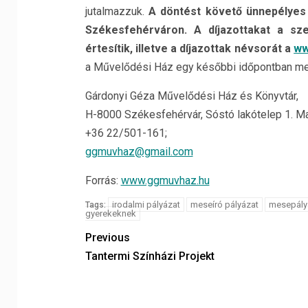
jutalmazzuk.
A döntést követő ünnepélyes
Székesfehérváron. A díjazottakat a sz
értesítik, illetve a díjazottak névsorát a
ww
a Művelődési Ház egy későbbi időpontban meg
Gárdonyi Géza Művelődési Ház és Könyvtár,
H-8000 Székesfehérvár, Sóstó lakótelep 1. M
+36 22/501-161;
ggmuvhaz@gmail.com
Forrás:
www.ggmuvhaz.hu
irodalmi pályázat
meseíró pályázat
mesepály
Tags:
gyerekeknek
Previous
Tantermi Színházi Projekt