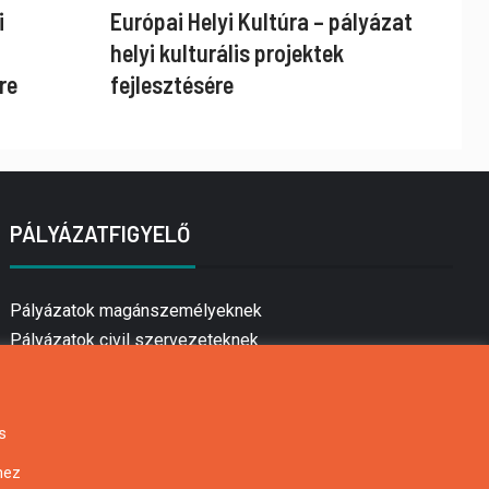
i
Európai Helyi Kultúra – pályázat
helyi kulturális projektek
re
fejlesztésére
PÁLYÁZATFIGYELŐ
Pályázatok magánszemélyeknek
Pályázatok civil szervezeteknek
Pályázatok vállalkozásoknak
Önkormányzati pályázatok
Mezőgazdasági pályázatok
s
Falusi turizmus pályázatok
hez
Napelem pályázatok