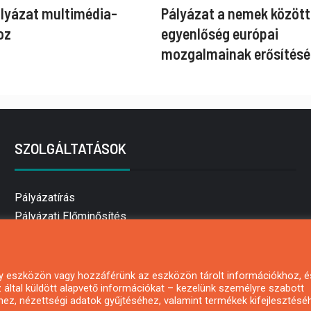
ályázat multimédia-
Pályázat a nemek között
oz
egyenlőség európai
mozgalmainak erősítésé
SZOLGÁLTATÁSOK
Pályázatírás
Pályázati Előminősítés
Pályázati tanácsadás
Pályázatírás vállalkozásoknak
Mezőgazdasági pályázatírás
 egy eszközön vagy hozzáférünk az eszközön tárolt információkhoz, é
által küldött alapvető információkat – kezelünk személyre szabott
Pályázatírás magánszemélyeknek
hez, nézettségi adatok gyűjtéséhez, valamint termékek kifejlesztésé
Pályázatírás civil szervezeteknek