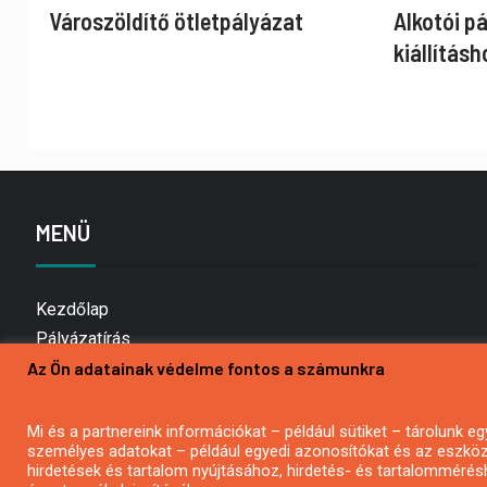
Városzöldítő ötletpályázat
Alkotói p
kiállításh
MENÜ
Kezdőlap
Pályázatírás
Az Ön adatainak védelme fontos a számunkra
Bemutatkozás
Médiaajánlat
Hírlevél feliratkozás
Mi és a partnereink információkat – például sütiket – tárolunk
személyes adatokat – például egyedi azonosítókat és az eszköz 
Impresszum
hirdetések és tartalom nyújtásához, hirdetés- és tartalommérés
Kapcsolat