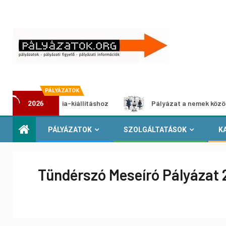
PÁLYÁZATOK
multimédia-kiállításhoz
Pályázat a nemek közötti egyenl
2026
PÁLYÁZATOK
SZOLGÁLTATÁSOK
K
Tündérszó Meseíró Pályázat 