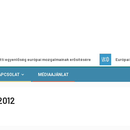
őség európai mozgalmainak erősítésére
Európai Helyi Kultú
APCSOLAT
MÉDIAAJÁNLAT
2012