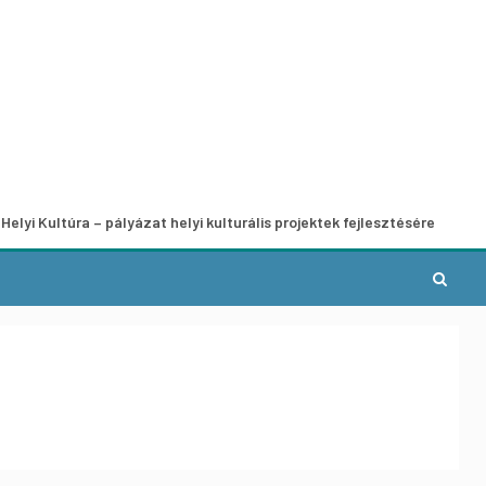
ra – pályázat helyi kulturális projektek fejlesztésére
A mu