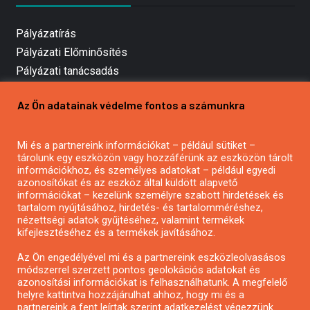
Pályázatírás
Pályázati Előminősítés
Pályázati tanácsadás
Pályázatírás vállalkozásoknak
Az Ön adatainak védelme fontos a számunkra
Mezőgazdasági pályázatírás
Pályázatírás magánszemélyeknek
Mi és a partnereink információkat – például sütiket –
Pályázatírás civil szervezeteknek
tárolunk egy eszközön vagy hozzáférünk az eszközön tárolt
Pályázatírás önkormányzatoknak
információkhoz, és személyes adatokat – például egyedi
azonosítókat és az eszköz által küldött alapvető
Pályázatfigyelés
információkat – kezelünk személyre szabott hirdetések és
Specifikus pályázatfigyelés vagy hírlevél
tartalom nyújtásához, hirdetés- és tartalomméréshez,
nézettségi adatok gyűjtéséhez, valamint termékek
kifejlesztéséhez és a termékek javításához.
PÁLYÁZATFIGYELŐ
Az Ön engedélyével mi és a partnereink eszközleolvasásos
módszerrel szerzett pontos geolokációs adatokat és
azonosítási információkat is felhasználhatunk. A megfelelő
helyre kattintva hozzájárulhat ahhoz, hogy mi és a
Pályázatok magánszemélyeknek
partnereink a fent leírtak szerint adatkezelést végezzünk.