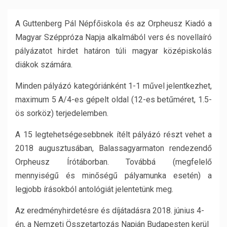
A Guttenberg Pál Népfőiskola és az Orpheusz Kiadó a
Magyar Széppróza Napja alkalmából vers és novellaíró
pályázatot hirdet határon túli magyar középiskolás
diákok számára.
Minden pályázó kategóriánként 1-1 művel jelentkezhet,
maximum 5 A/4-es gépelt oldal (12-es betűméret, 1.5-
ös sorköz) terjedelemben.
A 15 legtehetségesebbnek ítélt pályázó részt vehet a
2018 augusztusában, Balassagyarmaton rendezendő
Orpheusz Írótáborban. Továbbá (megfelelő
mennyiségű és minőségű pályamunka esetén) a
legjobb írásokból antológiát jelentetünk meg.
Az eredményhirdetésre és díjátadásra 2018. június 4-
én, a Nemzeti Összetartozás Napján Budapesten kerül