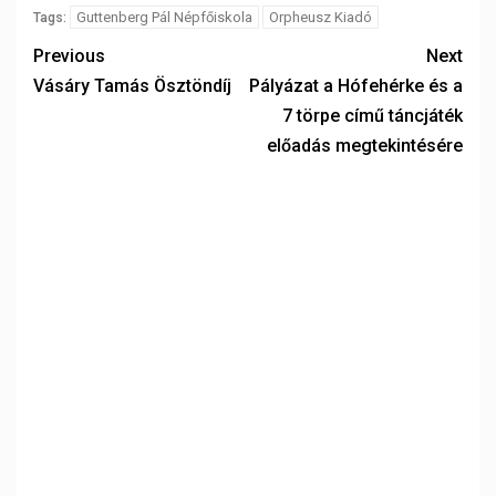
Guttenberg Pál Népfőiskola
Orpheusz Kiadó
Tags:
Previous
Next
Vásáry Tamás Ösztöndíj
Pályázat a Hófehérke és a
7 törpe című táncjáték
előadás megtekintésére