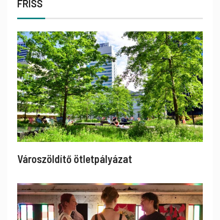
FRISS
Városzöldítő ötletpályázat