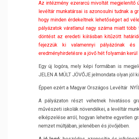
Az intézmény ezerarcú mivoltát megjelenítő új
levéltár munkatársai is azonosulni tudnak a gra
hogy minden érdekeltnek lehetőséget ad véle
pályázatok váratlanul nagy száma miatt több 
döntést az eredeti kiírásban kitűzött határ
fejezzük ki valamennyi pályázónak és 
eredményhirdetésre a jövő hét folyamán kerül s
Egy új logóra, mely képi formában is megjel
JELEN A MÚLT JÖVŐJE jelmondata olyan jól ki
Éppen ezért a Magyar Országos Levéltár N
A pályázaton részt vehetnek hivatásos gra
művészeti iskolák növendékei, a levéltár munkat
elképzelése arról, hogyan lehetne egyetlen gra
nemzet múltjában, jelenében és jövőjében.
A jó logó
: beszédes, azonosítja és jelképezi