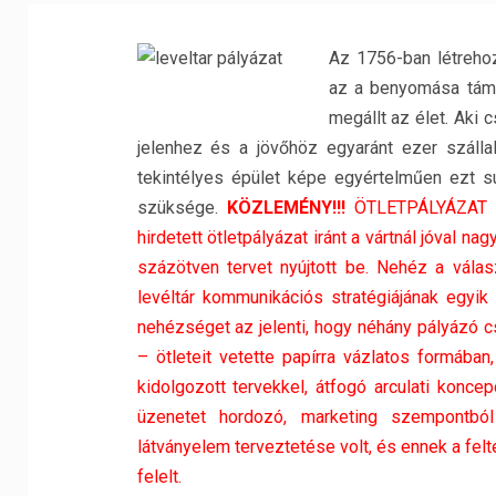
Az 1756-ban létrehoz
az a benyomása táma
megállt az élet. Aki 
jelenhez és a jövőhöz egyaránt ezer száll
tekintélyes épület képe egyértelműen ezt su
szüksége.
KÖZLEMÉNY!!!
ÖTLETPÁLYÁZAT –
hirdetett ötletpályázat iránt a vártnál jóval
százötven tervet nyújtott be. Nehéz a válas
levéltár kommunikációs stratégiájának egyi
nehézséget az jelenti, hogy néhány pályázó c
– ötleteit vetette papírra vázlatos formába
kidolgozott tervekkel, átfogó arculati koncep
üzenetet hordozó, marketing szempontból 
látványelem terveztetése volt, és ennek a fe
felelt.