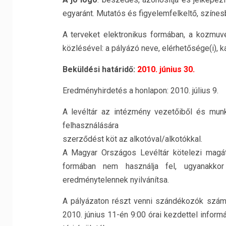
egyaránt. Mutatós és figyelemfelkeltő, színes
A terveket elektronikus formában, a kozmuve
közlésével: a pályázó neve, elérhetősége(i), k
Beküldési határidő:
2010. június 30.
Eredményhirdetés a honlapon: 2010. július 9.
A levéltár az intézmény vezetőiből és munkat
felhasználására
szerződést köt az alkotóval/alkotókkal.
A Magyar Országos Levéltár kötelezi magát
formában nem használja fel, ugyanakkor
eredménytelennek nyilvánítsa.
A pályázaton részt venni szándékozók számá
2010. június 11-én 9:00 órai kezdettel infor