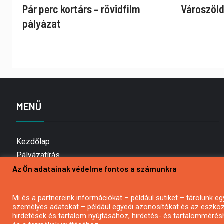
Pár perc kortárs – rövidfilm
Városzöld
pályázat
MENÜ
Kezdőlap
Pályázatírás
Az Ön adatainak védelme fontos a számunkra
Bemutatkozás
Médiaajánlat
Hírlevél feliratkozás
Mi és a partnereink információkat – például sütiket – tárolunk
személyes adatokat – például egyedi azonosítókat és az eszköz 
Impresszum
hirdetések és tartalom nyújtásához, hirdetés- és tartalommérés
Kapcsolat