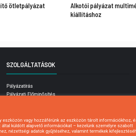
ítő ötletpályázat
Alkotói pályázat multim
kiállításhoz
SZOLGÁLTATÁSOK
Pályázatírás
Pályázati Előminősítés
Pályázati tanácsadás
Pályázatírás vállalkozásoknak
Mezőgazdasági pályázatírás
 egy eszközön vagy hozzáférünk az eszközön tárolt információkhoz, é
által küldött alapvető információkat – kezelünk személyre szabott
Pályázatírás magánszemélyeknek
hez, nézettségi adatok gyűjtéséhez, valamint termékek kifejlesztésé
Pályázatírás civil szervezeteknek