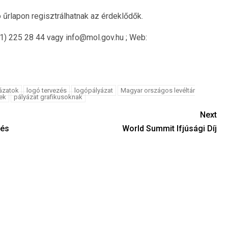
 űrlapon regisztrálhatnak az érdeklődők.
1) 225 28 44 vagy info@mol.gov.hu ; Web:
ázatok
logó tervezés
logópályázat
Magyar országos levéltár
ek
pályázat grafikusoknak
Next
 és
World Summit Ifjúsági Díj