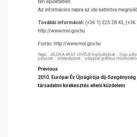
téri épületében.
Az információs napra az ide kattintva megnyíló
További információ:
(+36 1) 225 28 43, (+36 
http://www.mol.gov.hu
Forrás: http://www.mol.gov.hu
JELEN A MÚLT JÖVŐJE logópályázat
logo pály
Tags:
pályázat
ötletpályázat
pályázat grafikus művészekn
Previous
2010. Európai Év Újságírója díj-Szegénység
társadalmi kirekesztés elleni küzdelem