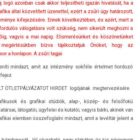
 logó azonban csak akkor teljesítheti igazán hivatását, ha a
fika által közvetített üzenettel, ezért a zsűri úgy határozott,
ménye kifejezésére. Ennek következtében, és azért, mert a
fordulós válogatásra volt szükség, nem sikerült meghozni a
időig, vagyis a mai napig. Elismerésünket és köszönetünket
megértésükben bízva tájékoztatjuk Önöket, hogy az
or a honlapon. A zsűri tagjai
eníti mindazt, amit az intézmény sokféle értelmet hordozó
fejez.
YÍLT ÖTLETPÁLYÁZATOT HIRDET logójának megtervezésére.
fikusok és grafikai stúdiók, alap-, közép- és felsőfokú
ársai, látogatói, ügyfelei és kutatói, vagyis bárki, akinek van
fikai elemben összefoglalni mindazt, amit a levéltár jelent a
 tulajdonosát. Jól olvasható, nagy plakáton és kis névjegyen