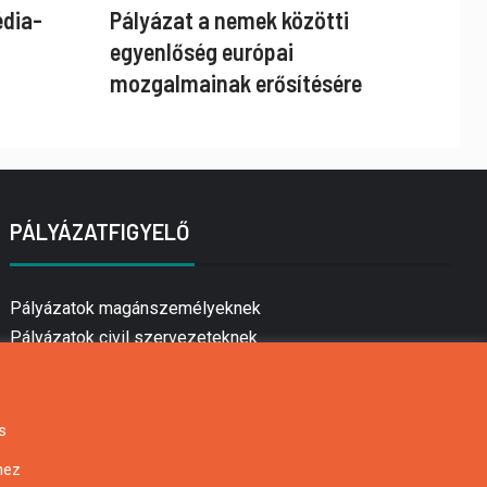
édia-
Pályázat a nemek közötti
egyenlőség európai
mozgalmainak erősítésére
PÁLYÁZATFIGYELŐ
Pályázatok magánszemélyeknek
Pályázatok civil szervezeteknek
Pályázatok vállalkozásoknak
Önkormányzati pályázatok
Mezőgazdasági pályázatok
s
Falusi turizmus pályázatok
hez
Napelem pályázatok