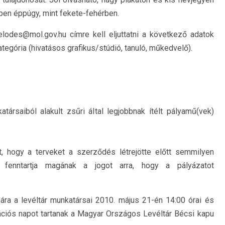
ben éppúgy, mint fekete-fehérben.
lodes@mol.gov.hu címre kell eljuttatni a következő adatok
ategória (hivatásos grafikus/stúdió, tanuló, műkedvelő).
ársaiból alakult zsűri által legjobbnak ítélt pályamű(vek)
, hogy a terveket a szerződés létrejötte előtt semmilyen
 fenntartja magának a jogot arra, hogy a pályázatot
ra a levéltár munkatársai 2010. május 21-én 14:00 órai és
mációs napot tartanak a Magyar Országos Levéltár Bécsi kapu