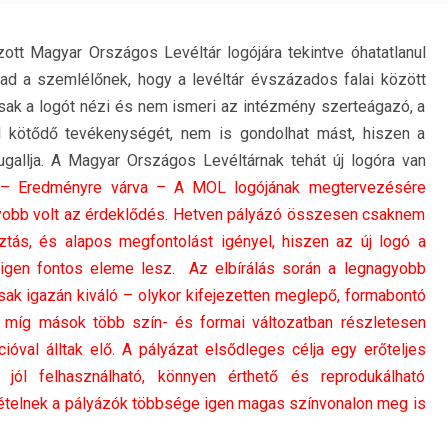
ott Magyar Országos Levéltár logójára tekintve óhatatlanul
d a szemlélőnek, hogy a levéltár évszázados falai között
csak a logót nézi és nem ismeri az intézmény szerteágazó, a
al kötődő tevékenységét, nem is gondolhat mást, hiszen a
gallja. A Magyar Országos Levéltárnak tehát új logóra van
 Eredményre várva – A MOL logójának megtervezésére
 nagyobb volt az érdeklődés. Hetven pályázó összesen csaknem
ztás, és alapos megfontolást igényel, hiszen az új logó a
k igen fontos eleme lesz. Az elbírálás során a legnagyobb
sak igazán kiváló – olykor kifejezetten meglepő, formabontó
n, míg mások több szín- és formai változatban részletesen
cióval álltak elő. A pályázat elsődleges célja egy erőteljes
jól felhasználható, könnyen érthető és reprodukálható
ltételnek a pályázók többsége igen magas színvonalon meg is