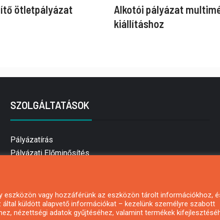
ítő ötletpályázat
Alkotói pályázat multim
kiállításhoz
SZOLGÁLTATÁSOK
Pályázatírás
Pályázati Előminősítés
Pályázati tanácsadás
Pályázatírás vállalkozásoknak
Mezőgazdasági pályázatírás
 egy eszközön vagy hozzáférünk az eszközön tárolt információkhoz, é
által küldött alapvető információkat – kezelünk személyre szabott
Pályázatírás magánszemélyeknek
hez, nézettségi adatok gyűjtéséhez, valamint termékek kifejlesztésé
Pályázatírás civil szervezeteknek