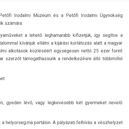
Petőfi Irodalmi Múzeum és a Petőfi Irodalmi Ügynökség
tők számára.
lyaműveket a lehető leghamarabb kifizetjük, így segítve a
lommal kívánjuk ellátni a kijárási korlátozás alatt a magyar
almi alkotások közléséért egységesen nettó 25 ezer forint
ar szerzőt támogathassunk a rendelkezésre álló többmillió
et.
en, gyeden lévő, vagy legkevesebb két gyermeket nevelő
a helyorseg.ma portálon. A pályázati felhívás a vészhelyzet