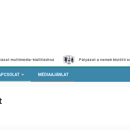
timédia-kiállításhoz
Pályázat a nemek közötti egyenlőség
APCSOLAT
MÉDIAAJÁNLAT
t