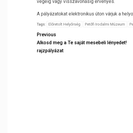
végéig vagy visszavonásig érvényes.
A pályázatokat elektronikus úton várjuk a he
Előretolt Helyőrség
Petőfi Irodalmi Múzeum
Pe
Tags:
Previous
Alkosd meg a Te saját mesebeli lényedet!
rajzpályázat