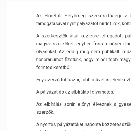
Az Előretolt Helyőrség szerkesztősége a 
támogatásával nyílt pályázatot hirdet írók, köl
A szerkesztők által közlésre elfogadott pá
magyar szerzőket, egyben friss minőségi tarta
olvasókat. Az eddig még nem publikált irod
honoráriumot fizetünk, hogy minél több magy
forintos keretből.
Egy szerző többször, több művel is jelentkezh
A pályázat és az elbírálás folyamatos.
Az elbírálás során előnyt élveznek a gyes
szerzők.
A nyertes pályázatokat naponta közzétesszük 