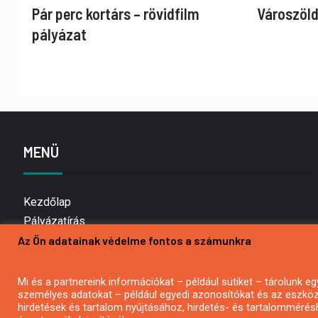
Pár perc kortárs – rövidfilm
Városzöld
pályázat
MENÜ
Kezdőlap
Pályázatírás
Az Ön adatainak védelme fontos a számunkra
Bemutatkozás
Médiaajánlat
Hírlevél feliratkozás
Mi és a partnereink információkat – például sütiket – tárolunk
személyes adatokat – például egyedi azonosítókat és az eszköz 
Impresszum
hirdetések és tartalom nyújtásához, hirdetés- és tartalommérés
Kapcsolat