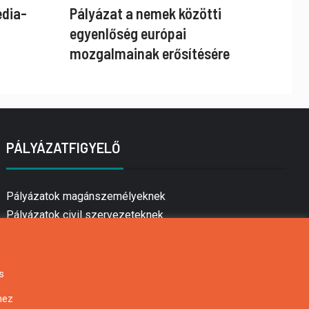
édia-
Pályázat a nemek közötti
egyenlőség európai
mozgalmainak erősítésére
PÁLYÁZATFIGYELŐ
Pályázatok magánszemélyeknek
Pályázatok civil szervezeteknek
Pályázatok vállalkozásoknak
Önkormányzati pályázatok
Mezőgazdasági pályázatok
s
Falusi turizmus pályázatok
hez
Napelem pályázatok