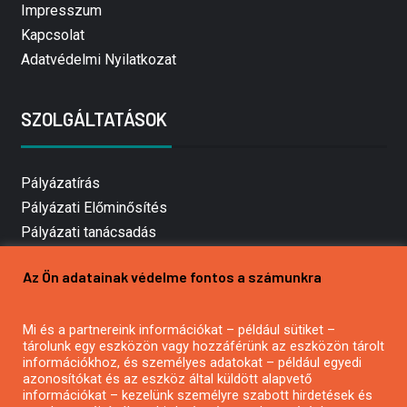
Impresszum
Kapcsolat
Adatvédelmi Nyilatkozat
SZOLGÁLTATÁSOK
Pályázatírás
Pályázati Előminősítés
Pályázati tanácsadás
Pályázatírás vállalkozásoknak
Az Ön adatainak védelme fontos a számunkra
Mezőgazdasági pályázatírás
Pályázatírás magánszemélyeknek
Pályázatírás civil szervezeteknek
Mi és a partnereink információkat – például sütiket –
tárolunk egy eszközön vagy hozzáférünk az eszközön tárolt
Pályázatírás önkormányzatoknak
információkhoz, és személyes adatokat – például egyedi
Pályázatfigyelés
azonosítókat és az eszköz által küldött alapvető
információkat – kezelünk személyre szabott hirdetések és
Specifikus pályázatfigyelés vagy hírlevél