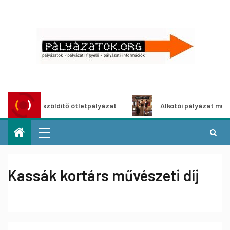
Városzöldítő ötletpályázat
Alkotói pályázat multimédia-
Kassák kortárs művészeti díj