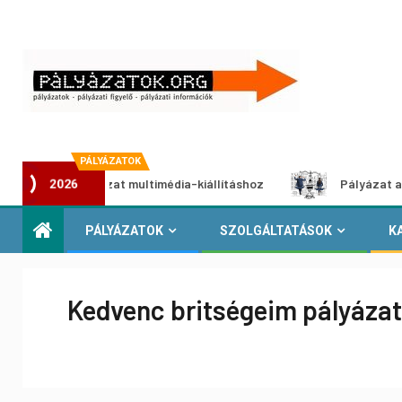
PÁLYÁZATOK
tói pályázat multimédia-kiállításhoz
Pályázat a nemek kö
2026
PÁLYÁZATOK
SZOLGÁLTATÁSOK
K
Kedvenc britségeim pályázat