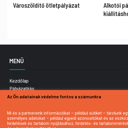
Városzöldítő ötletpályázat
Alkotói p
kiállításh
MENÜ
Kezdőlap
Pályázatírás
Az Ön adatainak védelme fontos a számunkra
Bemutatkozás
Médiaajánlat
Hírlevél feliratkozás
Mi és a partnereink információkat – például sütiket – tárolunk
személyes adatokat – például egyedi azonosítókat és az eszköz 
Impresszum
hirdetések és tartalom nyújtásához, hirdetés- és tartalommérés
Kapcsolat