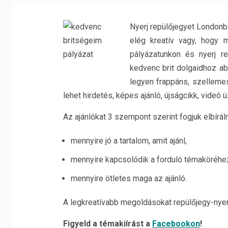
Nyerj repülőjegyet Londonb
elég kreatív vagy, hogy 
pályázatunkon és nyerj re
kedvenc brit dolgaidhoz a
legyen frappáns, szellemes
lehet hirdetés, képes ajánló, újságcikk, videó
Az ajánlókat 3 szempont szerint fogjuk elbíráln
mennyire jó a tartalom, amit ajánl,
mennyire kapcsolódik a forduló témaköréhe
mennyire ötletes maga az ajánló.
A legkreatívabb megoldásokat repülőjegy-nye
Figyeld a témakiírást a
Facebookon
!