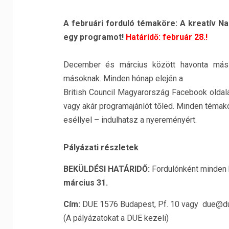
A februári forduló témaköre: A kreatív Nag
egy programot!
Határidő: február 28.!
December és március között havonta más-
másoknak. Minden hónap elején a
British Council Magyarország Facebook oldalá
vagy akár programajánlót tőled. Minden témak
eséllyel – indulhatsz a nyereményért.
Pályázati részletek
BEKÜLDÉSI HATÁRIDŐ:
Fordulónként minden
március 31.
Cím:
DUE 1576 Budapest, Pf. 10 vagy due@d
(A pályázatokat a DUE kezeli)