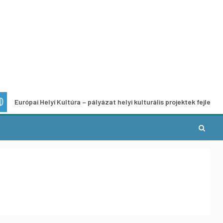
ai Helyi Kultúra – pályázat helyi kulturális projektek fejlesztésére