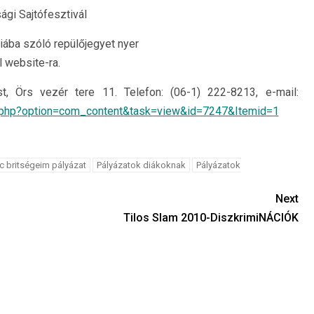
ági Sajtófesztivál
ába szóló repülőjegyet nyer
l website-ra.
, Örs vezér tere 11. Telefon: (06-1) 222-8213, e-mail:
x.php?option=com_content&task=view&id=7247&Itemid=1
 britségeim pályázat
Pályázatok diákoknak
Pályázatok
Next
Tilos Slam 2010-DiszkrimiNÁCIÓK