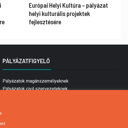
i
Európai Helyi Kultúra – pályázat
helyi kulturális projektek
re
fejlesztésére
PÁLYÁZATFIGYELŐ
Pályázatok magánszemélyeknek
Pályázatok civil szervezeteknek
Pályázatok vállalkozásoknak
Önkormányzati pályázatok
Mezőgazdasági pályázatok
s
Falusi turizmus pályázatok
hez
Napelem pályázatok