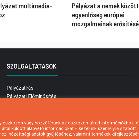
ályázat multimédia-
Pályázat a nemek között
oz
egyenlőség európai
mozgalmainak erősítésé
SZOLGÁLTATÁSOK
Pályázatírás
Pályázati Előminősítés
Pályázati tanácsadás
Pályázatírás vállalkozásoknak
Mezőgazdasági pályázatírás
 egy eszközön vagy hozzáférünk az eszközön tárolt információkhoz, é
által küldött alapvető információkat – kezelünk személyre szabott
Pályázatírás magánszemélyeknek
hez, nézettségi adatok gyűjtéséhez, valamint termékek kifejlesztésé
Pályázatírás civil szervezeteknek