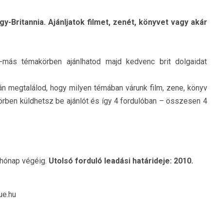
y-Britannia. Ajánljatok filmet, zenét, könyvet vagy akár
más témakörben ajánlhatod majd kedvenc brit dolgaidat
n megtalálod, hogy milyen témában várunk film, zene, könyv
örben küldhetsz be ajánlót és így 4 fordulóban – összesen 4
 hónap végéig.
Utolsó forduló leadási határideje: 2010.
ue.hu