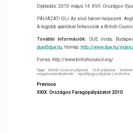
Díjátadás: 2010. május 14. XVII. Országos Ifjús
PÁLYÁZATI DÍJ: Az első három helyezett Angli
A legjobb ajánlókat feltesszük a British Counci
További információk:
DUE Iroda, Budapest
due@due.hu
; Honlap:
http://www.due.hu/inde
Forrás: http://www.britishcouncil.org/
British Council pályázat
DUE pályázat
Kedvenc
Tags:
magánszemélyeknek
repülőjegy pályázat Londonba
Previous
XXIX. Országos Faragópályázatot 2010