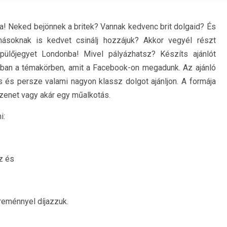
a! Neked bejönnek a britek? Vannak kedvenc brit dolgaid? És
másoknak is kedvet csinálj hozzájuk? Akkor vegyél részt
pülőjegyet Londonba! Mivel pályázhatsz? Készíts ajánlót
bban a témakörben, amit a Facebook-on megadunk. Az ajánló
 és persze valami nagyon klassz dolgot ajánljon. A formája
 üzenet vagy akár egy műalkotás.
i:
z és
reménnyel díjazzuk.