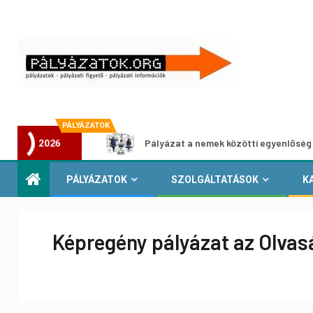
PÁLYÁZATOK
llításhoz
Pályázat a nemek közötti egyenlőség európai m
2026
PÁLYÁZATOK
SZOLGÁLTATÁSOK
K
Képregény pályázat az Olvas