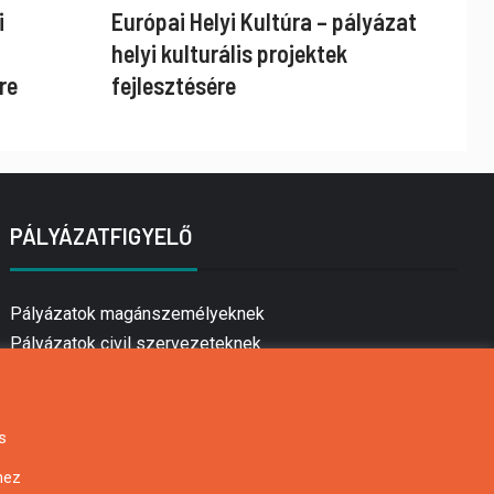
i
Európai Helyi Kultúra – pályázat
helyi kulturális projektek
re
fejlesztésére
PÁLYÁZATFIGYELŐ
Pályázatok magánszemélyeknek
Pályázatok civil szervezeteknek
Pályázatok vállalkozásoknak
Önkormányzati pályázatok
Mezőgazdasági pályázatok
s
Falusi turizmus pályázatok
hez
Napelem pályázatok