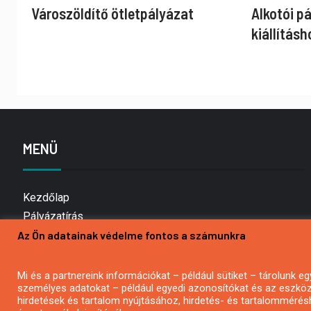
Városzöldítő ötletpályázat
Alkotói p
kiállításh
MENÜ
Kezdőlap
Pályázatírás
Az Ön adatainak védelme fontos a számunkra
Bemutatkozás
Médiaajánlat
Hírlevél feliratkozás
Mi és a partnereink információkat – például sütiket – tárolunk
személyes adatokat – például egyedi azonosítókat és az eszköz 
Impresszum
hirdetések és tartalom nyújtásához, hirdetés- és tartalommérés
Kapcsolat