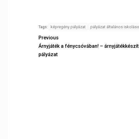
képregény pályázat
pályázat általános iskolás
Tags:
Previous
Árnyjáték a fénycsóvában! – árnyjátékkészí
pályázat