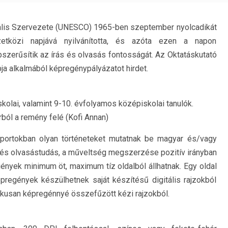
ális Szervezete (UNESCO) 1965-ben szeptember nyolcadikát
zetközi napjává nyilvánította, és azóta ezen a napon
pszerűsítik az írás és olvasás fontosságát. Az Oktatáskutató
pja alkalmából képregénypályázatot hirdet.
kolai, valamint 9-10. évfolyamos középiskolai tanulók.
ból a remény felé (Kofi Annan)
portokban olyan történeteket mutatnak be magyar és/vagy
s- és olvasástudás, a műveltség megszerzése pozitív irányban
gények minimum öt, maximum tíz oldalból állhatnak. Egy oldal
regények készülhetnek saját készítésű digitális rajzokból
nikusan képregénnyé összefűzött kézi rajzokból.