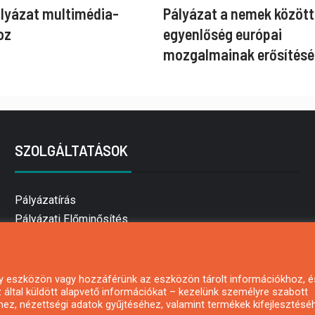
ályázat multimédia-
Pályázat a nemek között
oz
egyenlőség európai
mozgalmainak erősítésé
SZOLGÁLTATÁSOK
Pályázatírás
Pályázati Előminősítés
Pályázati tanácsadás
Pályázatírás vállalkozásoknak
Mezőgazdasági pályázatírás
 egy eszközön vagy hozzáférünk az eszközön tárolt információkhoz, é
által küldött alapvető információkat – kezelünk személyre szabott
Pályázatírás magánszemélyeknek
hez, nézettségi adatok gyűjtéséhez, valamint termékek kifejlesztésé
Pályázatírás civil szervezeteknek