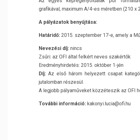
Az egyes képregényoldalak pdf formátum
grafikával, maximum A/4-es méretben (210 x 
A pályázatok benyújtása:
Határidő:
2015. szeptember 17-e, amely a Mű
Nevezési díj:
nincs
Zsűri: az OFI által felkért neves szakértők
Eredményhirdetés: 2015. október 1-jén
Díj:
Az első három helyezett csapat kategóriá
jutalomban részesül.
A legjobb pályaműveket közzéteszik az OFI ho
További információ:
kakonyi.lucia@ofi.hu