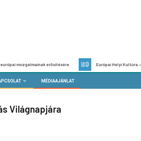
ozgalmainak erősítésére
Európai Helyi Kultúra – pályázat 
APCSOLAT
MÉDIAAJÁNLAT
ás Világnapjára