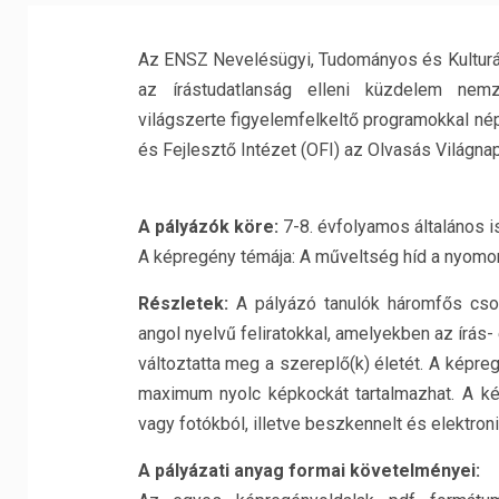
Az ENSZ Nevelésügyi, Tudományos és Kultur
az írástudatlanság elleni küzdelem nem
világszerte figyelemfelkeltő programokkal né
és Fejlesztő Intézet (OFI) az Olvasás Világna
A pályázók köre:
7-8. évfolyamos általános is
A képregény témája: A műveltség híd a nyomor
Részletek:
A pályázó tanulók háromfős cso
angol nyelvű feliratokkal, amelyekben az írá
változtatta meg a szereplő(k) életét. A képre
maximum nyolc képkockát tartalmazhat. A kép
vagy fotókból, illetve beszkennelt és elektro
A pályázati anyag formai követelményei: