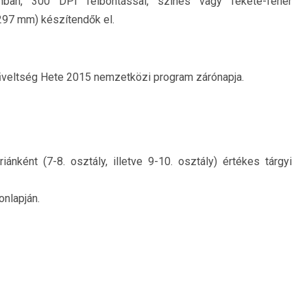
ban, 300 DPI felbontással, színes vagy fekete-fehér
297 mm) készítendők el.
veltség Hete 2015 nemzetközi program zárónapja.
nként (7-8. osztály, illetve 9-10. osztály) értékes tárgyi
nlapján.