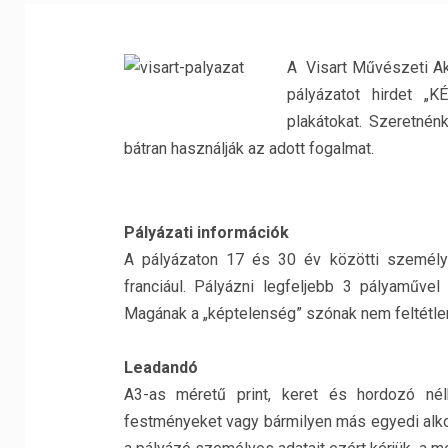
A Visart Művészeti Aka
pályázatot hirdet „
plakátokat. Szeretnén
bátran használják az adott fogalmat.
Pályázati információk
A pályázaton 17 és 30 év közötti személy 
franciául. Pályázni legfeljebb 3 pályaműve
Magának a „képtelenség” szónak nem feltétlenü
Leadandó
A3-as méretű print, keret és hordozó nélk
festményeket vagy bármilyen más egyedi alkotá