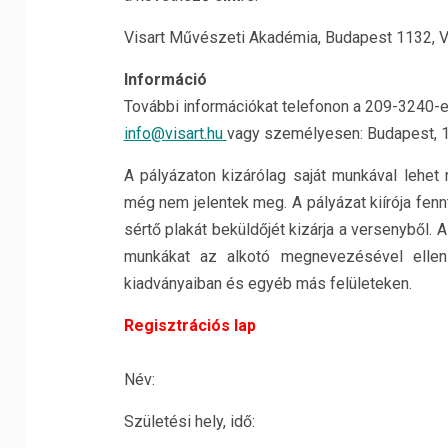
Visart Művészeti Akadémia, Budapest 1132, Vá
Információ
További információkat telefonon a 209-3240-e
info@visart.hu
vagy személyesen: Budapest, 113
A pályázaton kizárólag saját munkával lehe
még nem jelentek meg. A pályázat kiírója fennt
sértő plakát beküldőjét kizárja a versenyből. 
munkákat az alkotó megnevezésével ellensz
kiadványaiban és egyéb más felületeken.
Regisztrációs lap
Név:
Születési hely, idő: