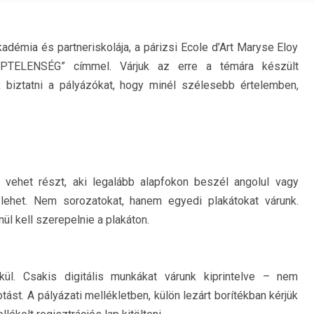
démia és partneriskolája, a párizsi Ecole d’Art Maryse Eloy
KÉPTELENSÉG” címmel. Várjuk az erre a témára készült
k biztatni a pályázókat, hogy minél szélesebb értelemben,
vehet részt, aki legalább alapfokon beszél angolul vagy
l lehet. Nem sorozatokat, hanem egyedi plakátokat várunk.
l kell szerepelnie a plakáton.
ül. Csakis digitális munkákat várunk kiprintelve – nem
st. A pályázati mellékletben, külön lezárt borítékban kérjük