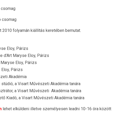
ó csomag
ló csomag
t 2010 folyamán kiállítás keretében bemutat.
yse Eloy, Párizs
e d’Art Maryse Eloy, Párizs
 Maryse Eloy, Párizs
 Eloy, Párizs
szeti Akadémia
ai stúdió, a Visart Művészeti Akadémia tanára
usztrátor, a Visart Művészeti Akadémia tanára
ető Kiadó, a Visart Művészeti Akadémia tanára
n
lehet elküldeni illetve személyesen leadni 10-16 óra között