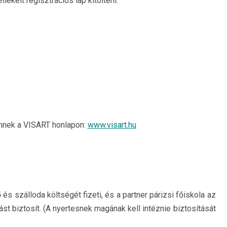
ékelt regisztrációs lap kitölteni.
nnek a VISART honlapon:
www.visart.hu
s szálloda költségét fizeti, és a partner párizsi főiskola az
st biztosít. (A nyertesnek magának kell intéznie biztosítását