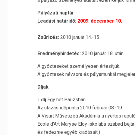
a pályázó személyes adatait ezért kérjük a mell
Pályázati naptár
Leadási határidő:
2009. december 10.
Zsűrizés:
2010 január 14.-15
Eredményhirdetés:
2010 január 18. után
A győzteseket személyesen értesítjük.
A győztesek névsora és pályamunkái megjele
Díjak
I. díj
Egy hét Párizsban
Az utazás időpontja 2010 február 08.-19.
A Visart Művészeti Akadémia a nyertes repülő é
Ecole d’Art Maryse Eloy iskolába szabad bejárá
és fedeznie egyéb kiadásait.)