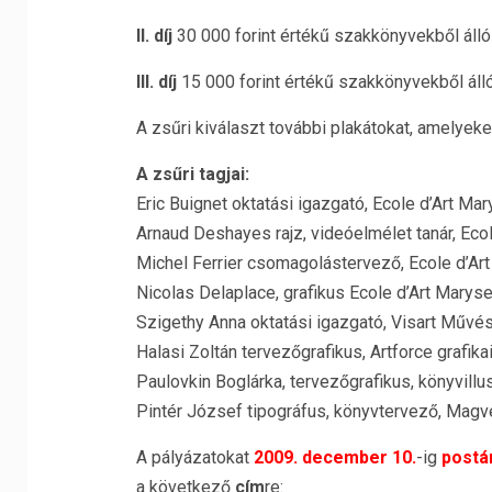
II. díj
30 000 forint értékű szakkönyvekből áll
III. díj
15 000 forint értékű szakkönyvekből ál
A zsűri kiválaszt további plakátokat, amelyeke
A zsűri tagjai:
Eric Buignet oktatási igazgató, Ecole d’Art Mar
Arnaud Deshayes rajz, videóelmélet tanár, Ecol
Michel Ferrier csomagolástervező, Ecole d’Art
Nicolas Delaplace, grafikus Ecole d’Art Maryse
Szigethy Anna oktatási igazgató, Visart Művé
Halasi Zoltán tervezőgrafikus, Artforce grafik
Paulovkin Boglárka, tervezőgrafikus, könyvill
Pintér József tipográfus, könyvtervező, Magv
A pályázatokat
2009. december 10.
-ig
postá
a következő
cím
re: