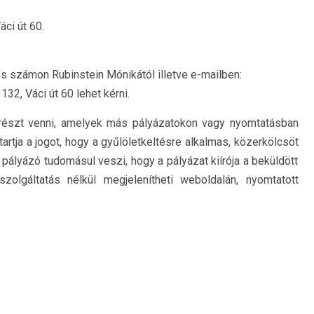
ci út 60.
s számon Rubinstein Mónikától illetve e-mailben:
2, Váci út 60 lehet kérni.
t részt venni, amelyek más pályázatokon vagy nyomtatásban
artja a jogot, hogy a gyűlöletkeltésre alkalmas, közerkölcsöt
A pályázó tudomásul veszi, hogy a pályázat kiírója a beküldött
olgáltatás nélkül megjelenítheti weboldalán, nyomtatott