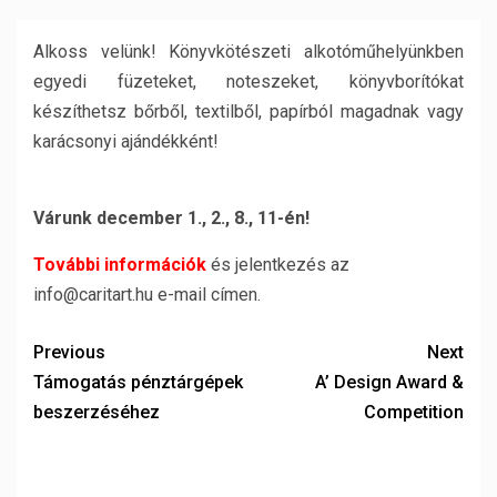
Alkoss velünk! Könyvkötészeti alkotóműhelyünkben
egyedi füzeteket, noteszeket, könyvborítókat
készíthetsz bőrből, textilből, papírból magadnak vagy
karácsonyi ajándékként!
Várunk december 1., 2., 8., 11-én!
További információk
és jelentkezés az
info@caritart.hu e-mail címen.
Previous
Next
Támogatás pénztárgépek
A’ Design Award &
beszerzéséhez
Competition