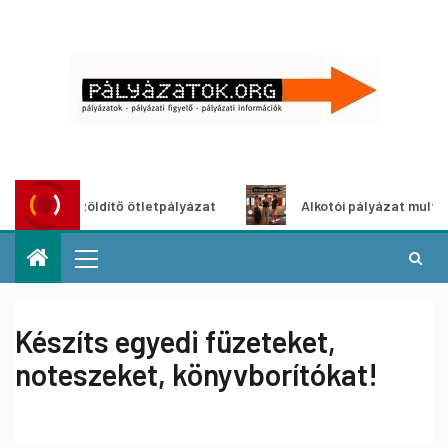
Városzöldítő ötletpályázat
Alkotói pályázat multimédia-k
Készíts egyedi füzeteket,
noteszeket, könyvborítókat!