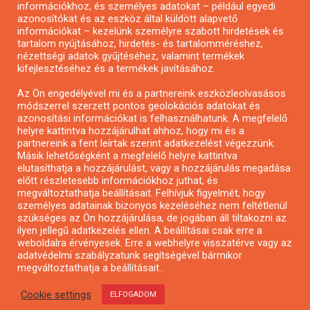
Pályázatírás önkormányzatoknak
információkhoz, és személyes adatokat – például egyedi
azonosítókat és az eszköz által küldött alapvető
Pályázatfigyelés
információkat – kezelünk személyre szabott hirdetések és
Specifikus pályázatfigyelés vagy hírlevél
tartalom nyújtásához, hirdetés- és tartalomméréshez,
nézettségi adatok gyűjtéséhez, valamint termékek
kifejlesztéséhez és a termékek javításához.
PÁLYÁZATFIGYELŐ
Az Ön engedélyével mi és a partnereink eszközleolvasásos
módszerrel szerzett pontos geolokációs adatokat és
azonosítási információkat is felhasználhatunk. A megfelelő
helyre kattintva hozzájárulhat ahhoz, hogy mi és a
Pályázatok magánszemélyeknek
partnereink a fent leírtak szerint adatkezelést végezzünk.
Pályázatok civil szervezeteknek
Másik lehetőségként a megfelelő helyre kattintva
elutasíthatja a hozzájárulást, vagy a hozzájárulás megadása
Pályázatok vállalkozásoknak
előtt részletesebb információkhoz juthat, és
Önkormányzati pályázatok
megváltoztathatja beállításait. Felhívjuk figyelmét, hogy
személyes adatainak bizonyos kezeléséhez nem feltétlenül
Mezőgazdasági pályázatok
szükséges az Ön hozzájárulása, de jogában áll tiltakozni az
Falusi turizmus pályázatok
ilyen jellegű adatkezelés ellen. A beállításai csak erre a
weboldalra érvényesek. Erre a webhelyre visszatérve vagy az
Napelem pályázatok
adatvédelmi szabályzatunk segítségével bármikor
GINOP pályázatok
megváltoztathatja a beállításait..
Cookie settings
ELFOGADOM
Copyright © All rights reserved.