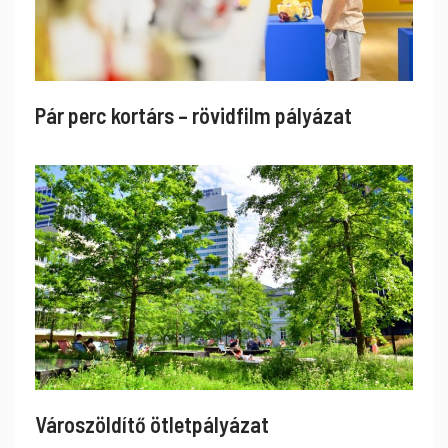
Pár perc kortárs – rövidfilm pályázat
Városzöldítő ötletpályázat