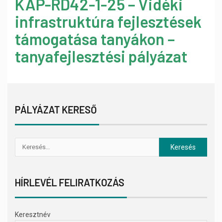
KAP-RD42-1-25 – Vidéki
infrastruktúra fejlesztések
támogatása tanyákon –
tanyafejlesztési pályázat
PÁLYÁZAT KERESŐ
HÍRLEVÉL FELIRATKOZÁS
Keresztnév