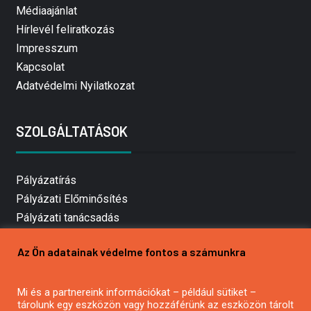
Médiaajánlat
Hírlevél feliratkozás
Impresszum
Kapcsolat
Adatvédelmi Nyilatkozat
SZOLGÁLTATÁSOK
Pályázatírás
Pályázati Előminősítés
Pályázati tanácsadás
Pályázatírás vállalkozásoknak
Az Ön adatainak védelme fontos a számunkra
Mezőgazdasági pályázatírás
Pályázatírás magánszemélyeknek
Mi és a partnereink információkat – például sütiket –
Pályázatírás civil szervezeteknek
tárolunk egy eszközön vagy hozzáférünk az eszközön tárolt