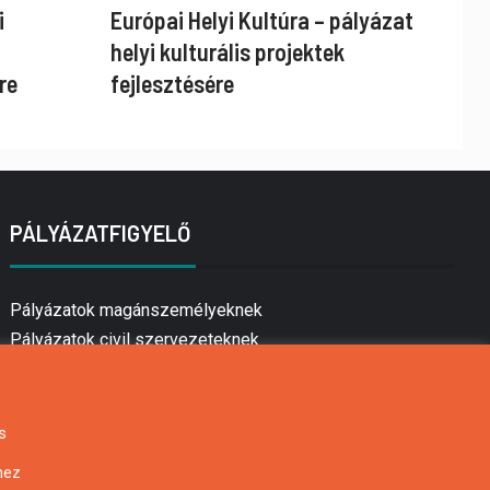
i
Európai Helyi Kultúra – pályázat
helyi kulturális projektek
re
fejlesztésére
PÁLYÁZATFIGYELŐ
Pályázatok magánszemélyeknek
Pályázatok civil szervezeteknek
Pályázatok vállalkozásoknak
Önkormányzati pályázatok
Mezőgazdasági pályázatok
s
Falusi turizmus pályázatok
hez
Napelem pályázatok