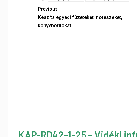
Previous
Készíts egyedi füzeteket, noteszeket,
könyvborítókat!
KAP-RD42-1-25 – Vidéki inf