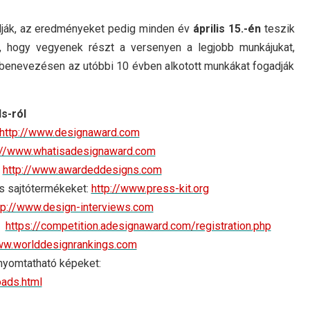
ják, az eredményeket pedig minden év
április 15.-én
teszik
t, hogy vegyenek részt a versenyen a legjobb munkájukat,
 benevezésen az utóbbi 10 évben alkotott munkákat fogadják
s-ról
http://www.designaward.com
://www.whatisadesignaward.com
http://www.awardeddesigns.com
s sajtótermékeket:
http://www.press-kit.org
tp://www.design-interviews.com
:
https://competition.adesignaward.com/registration.php
ww.worlddesignrankings.com
 nyomtatható képeket:
oads.html