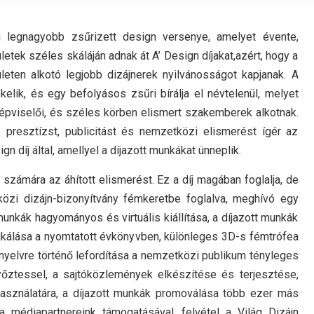
 legnagyobb zsűrizett design versenye, amelyet évente,
etek széles skáláján adnak át A’ Design díjakat,azért, hogy a
leten alkotó legjobb dizájnerek nyilvánosságot kapjanak. A
lik, és egy befolyásos zsűri bírálja el névtelenül, melyet
épviselői, és széles körben elismert szakemberek alkotnak.
 presztízst, publicitást és nemzetközi elismerést ígér az
díj által, amellyel a díjazott munkákat ünneplik.
számára az áhított elismerést. Ez a díj magában foglalja, de
özi dizájn-bizonyítvány fémkeretbe foglalva, meghívó egy
munkák hagyományos és virtuális kiállítása, a díjazott munkák
ikálása a nyomtatott évkönyvben, különleges 3D-s fémtrófea
 nyelvre történő lefordítása a nemzetközi publikum tényleges
yőztessel, a sajtóközlemények elkészítése és terjesztése,
asználatára, a díjazott munkák promoválása több ezer más
 médiapartnereink támogatásával, felvétel a Világ Dizájn