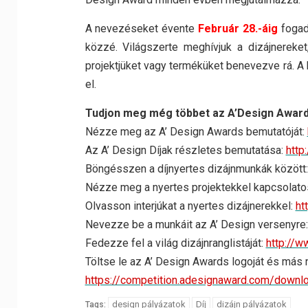
A nevezéseket évente
Február 28.-áig
fogad
közzé. Világszerte meghívjuk a dizájnereke
projektjüket vagy terméküket benevezve rá. A
el.
Tudjon meg még többet az A’Design Award
Nézze meg az A’ Design Awards bemutatóját:
Az A’ Design Díjak részletes bemutatása:
http
Böngésszen a díjnyertes dizájnmunkák között:
Nézze meg a nyertes projektekkel kapcsolato
Olvasson interjúkat a nyertes dizájnerekkel:
ht
Nevezze be a munkáit az A’ Design versenyre
Fedezze fel a világ dizájnranglistáját:
http://w
Töltse le az A’ Design Awards logoját és más
https://competition.adesignaward.com/downl
design pályázatok
Díj
dizájn pályázatok
Tags: