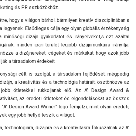
arketing és PR eszközökhöz.
tre, hogy a világon bárhol, bármilyen kreatív diszciplinában a
 legyenek. Elsődleges célja egy olyan globális érzékenység
minőségi dizájn gyakorlatot és irányelveket,s ezt azáltal
ának, minden ipari terület legjobb dizájnmunkáira irányítja.
önözze a dizájnereket, cégeket és márkákat, hogy azok jobb
ják a társadalom érdekeit.
nysági célt is szolgál, a társadalom fejlődését, mégpedig
 dizájn, a kreativitás és a technológia határait, ösztönözve az
 jobb ötletekkel rukkoljanak elő. Az A’ Design Award &
ativitást, az eredeti ötleteket és elgondolásokat az összes
 ”A’ Design Award Winner” logo fémjelzi, mint olyan eredeti,
ek egy jobb hellyé teszik a világot.
, technológiára, dizájnra és a kreativitásra fókuszálnak az A’