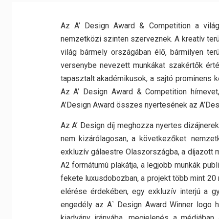
Az A’ Design Award & Competition a világ
nemzetközi szinten szerveznek. A kreatív terül
világ bármely országában élő, bármilyen terü
versenybe nevezett munkákat szakértők értéke
tapasztalt akadémikusok, a sajtó prominens k
Az A’ Design Award & Competition hírnevet,
A’Design Award összes nyertesének az A’Design 
Az A’ Design díj meghozza nyertes dizájnerek 
nem kizárólagosan, a következőket: nemzetk
exkluzív gálaestre Olaszországba, a díjazott 
A2 formátumú plakátja, a legjobb munkák publ
fekete luxusdobozban, a projekt több mint 20
elérése érdekében, egy exkluzív interjú a g
engedély az A` Design Award Winner logo h
kiadvány irányába, megjelenés a médiában a