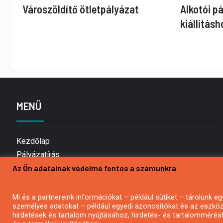
Városzöldítő ötletpályázat
Alkotói p
kiállításh
MENÜ
Kezdőlap
Pályázatírás
Az Ön adatainak védelme fontos a számunkra
Bemutatkozás
Médiaajánlat
Hírlevél feliratkozás
Mi és a partnereink információkat – például sütiket – tárolunk
személyes adatokat – például egyedi azonosítókat és az eszköz 
Impresszum
hirdetések és tartalom nyújtásához, hirdetés- és tartalommérés
Kapcsolat