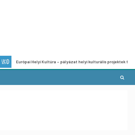
rópai Helyi Kultúra – pályázat helyi kulturális projektek fejlesztésére