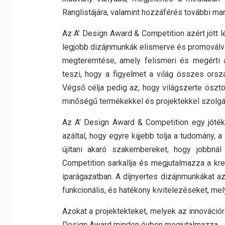
Ranglistájára, valamint hozzáférés további m
Az A’ Design Award & Competition azért jött lé
legjobb dizájnmunkák elismerve és promoválva
megteremtése, amely felismeri és megérti a 
teszi, hogy a figyelmet a világ összes ország
Végső célja pedig az, hogy világszerte öszt
minőségű termékekkel és projektekkel szolgál
Az A’ Design Award & Competition egy jótéko
azáltal, hogy egyre kijjebb tolja a tudomány, a
újítani akaró szakembereket, hogy jobbnál
Competition sarkallja és megjutalmazza a kre
iparágazatban. A díjnyertes dizájnmunkákat az
funkcionális, és hatékony kivitelezéseket, mely
Azokat a projektekteket, melyek az innovációra
Design Award minden évben megjutalmazza.