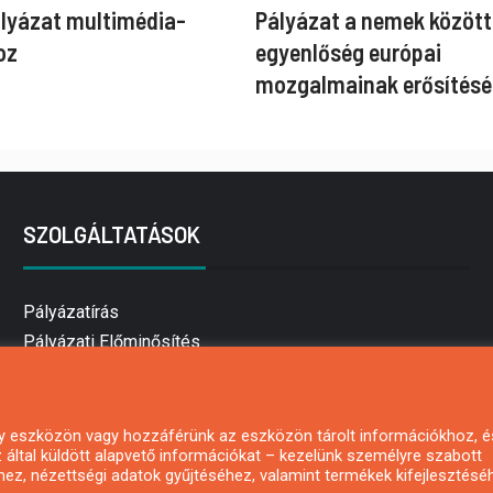
ályázat multimédia-
Pályázat a nemek között
oz
egyenlőség európai
mozgalmainak erősítésé
SZOLGÁLTATÁSOK
Pályázatírás
Pályázati Előminősítés
Pályázati tanácsadás
Pályázatírás vállalkozásoknak
Mezőgazdasági pályázatírás
 egy eszközön vagy hozzáférünk az eszközön tárolt információkhoz, é
által küldött alapvető információkat – kezelünk személyre szabott
Pályázatírás magánszemélyeknek
hez, nézettségi adatok gyűjtéséhez, valamint termékek kifejlesztésé
Pályázatírás civil szervezeteknek