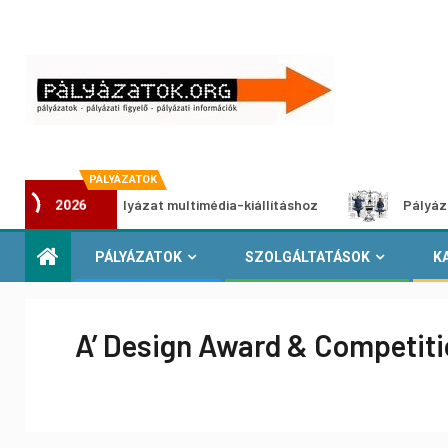
PÁLYÁZATOK
lkotói pályázat multimédia-kiállításhoz
Pályázat a nemek
2026
PÁLYÁZATOK
SZOLGÁLTATÁSOK
K
A’ Design Award & Competit