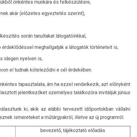
jükből önkéntes munkára és felkészülésre,
nek akár (előzetes egyeztetés szerint),
észítés során tanultakat látogatóinkkal,
érdeklődéssel meghallgatják a látogatók történeteit is,
s idegen nyelven is,
von el tudnak köteleződni e cél érdekében.
nkéntes tapasztalata, ám ha ezzel rendelkezik, azt előnyként
álasztott jelentkezőket személyes találkozóra invitáljuk június
lasztunk ki, akik az alábbi tervezett időpontokban vállalni
eznek ismereteket a műtárgyakról, illetve az új programról.
bevezető, tájékoztató előadás