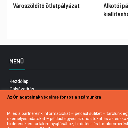
Városzöldítő ötletpályázat
Alkotói p
kiállításh
MENÜ
Kezdőlap
Pályázatírás
Az Ön adatainak védelme fontos a számunkra
Bemutatkozás
Médiaajánlat
Hírlevél feliratkozás
Mi és a partnereink információkat – például sütiket – tárolunk
személyes adatokat – például egyedi azonosítókat és az eszköz 
Impresszum
hirdetések és tartalom nyújtásához, hirdetés- és tartalommérés
Kapcsolat