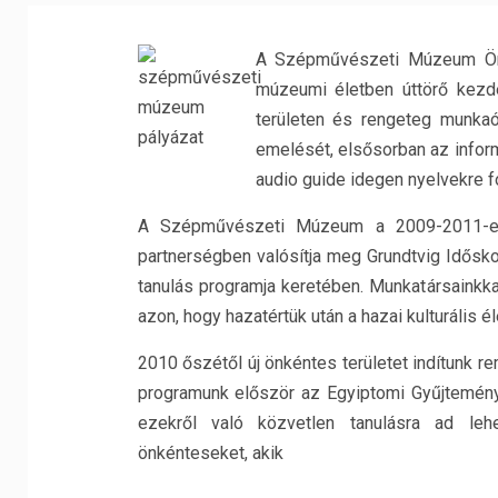
A Szépművészeti Múzeum Önk
múzeumi életben úttörő kez
területen és rengeteg munkaó
emelését, elsősorban az infor
audio guide idegen nyelvekre f
A Szépművészeti Múzeum a 2009-2011-e
partnerségben valósítja meg Grundtvig Idősko
tanulás programja keretében. Munkatársainkka
azon, hogy hazatértük után a hazai kulturális 
2010 őszétől új önkéntes területet indítunk 
programunk először az Egyiptomi Gyűjtemény
ezekről való közvetlen tanulásra ad le
önkénteseket, akik