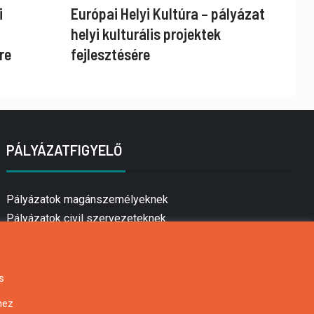
i
Európai Helyi Kultúra – pályázat
helyi kulturális projektek
re
fejlesztésére
PÁLYÁZATFIGYELŐ
Pályázatok magánszemélyeknek
Pályázatok civil szervezeteknek
Pályázatok vállalkozásoknak
Önkormányzati pályázatok
Mezőgazdasági pályázatok
s
Falusi turizmus pályázatok
hez
Napelem pályázatok