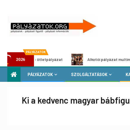
PÁLYÁZATOK
oszöldítő ötletpályázat
Alkotói pályázat multimédia-kiál
2026
PÁLYÁZATOK
SZOLGÁLTATÁSOK
K
Ki a kedvenc magyar bábfigu