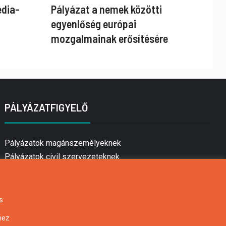
édia-
Pályázat a nemek közötti
egyenlőség európai
mozgalmainak erősítésére
PÁLYÁZATFIGYELŐ
Pályázatok magánszemélyeknek
Pályázatok civil szervezeteknek
Pályázatok vállalkozásoknak
Önkormányzati pályázatok
Mezőgazdasági pályázatok
s
Falusi turizmus pályázatok
hez
Napelem pályázatok