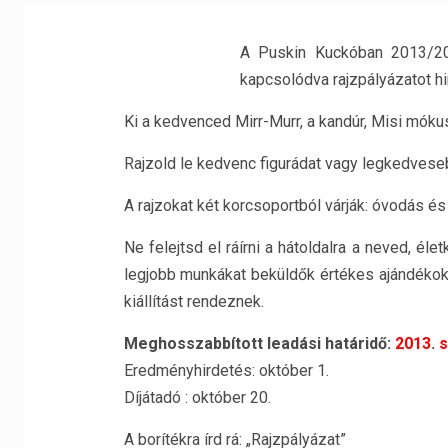
A Puskin Kuckóban 2013/20
kapcsolódva rajzpályázatot hi
Ki a kedvenced Mirr-Murr, a kandúr, Misi mókus
Rajzold le kedvenc figurádat vagy legkedvese
A rajzokat két korcsoportból várják: óvodás és
Ne felejtsd el ráírni a hátoldalra a neved, é
legjobb munkákat beküldők értékes ajándékoka
kiállítást rendeznek.
Meghosszabbított leadási határidő:
2013
.
s
Eredményhirdetés: október 1.
Díjátadó : október 20.
A borítékra írd rá: „Rajzpályázat”