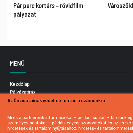
Pár perc kortárs – rövidfilm
Városzöld
pályázat
MENÜ
Kezdőlap
Pályázatírás
Az Ön adatainak védelme fontos a számunkra
Bemutatkozás
Médiaajánlat
Hírlevél feliratkozás
Mi és a partnereink információkat – például sütiket – tárolunk
személyes adatokat – például egyedi azonosítókat és az eszköz 
Impresszum
hirdetések és tartalom nyújtásához, hirdetés- és tartalommérés
Kapcsolat