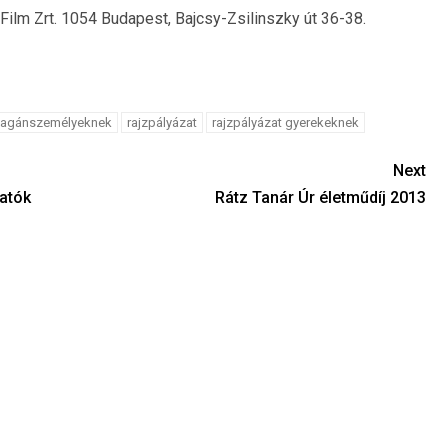
Film Zrt. 1054 Budapest, Bajcsy-Zsilinszky út 36-38.
magánszemélyeknek
rajzpályázat
rajzpályázat gyerekeknek
Next
gatók
Rátz Tanár Úr életműdíj 2013