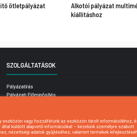
ítő ötletpályázat
Alkotói pályázat multim
kiállításhoz
SZOLGÁLTATÁSOK
Pályázatírás
Pályázati Előminősítés
Pályázati tanácsadás
Pályázatírás vállalkozásoknak
Mezőgazdasági pályázatírás
 egy eszközön vagy hozzáférünk az eszközön tárolt információkhoz, é
által küldött alapvető információkat – kezelünk személyre szabott
Pályázatírás magánszemélyeknek
hez, nézettségi adatok gyűjtéséhez, valamint termékek kifejlesztésé
Pályázatírás civil szervezeteknek