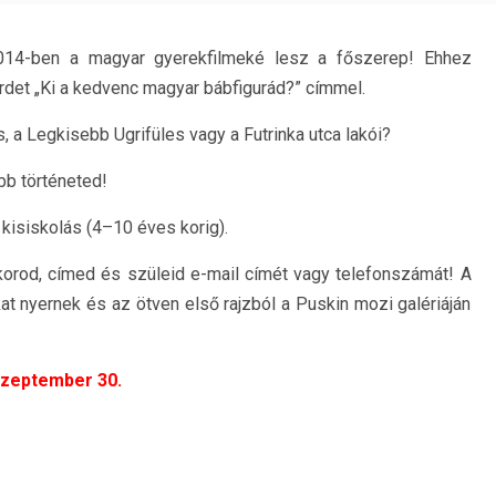
14-ben a magyar gyerekfilmeké lesz a főszerep! Ehhez
rdet „Ki a kedvenc magyar bábfigurád?” címmel.
, a Legkisebb Ugrifüles vagy a Futrinka utca lakói?
bb történeted!
 kisiskolás (4–10 éves korig).
letkorod, címed és szüleid e-mail címét vagy telefonszámát! A
t nyernek és az ötven első rajzból a Puskin mozi galériáján
zeptember 30.