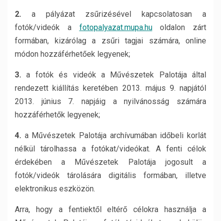
2.
a pályázat zsűrizésével kapcsolatosan a
fotók/videók a
fotopalyazat.mupa.hu
oldalon zárt
formában, kizárólag a zsűri tagjai számára, online
módon hozzáférhetőek legyenek;
3.
a fotók és videók a Művészetek Palotája által
rendezett kiállítás keretében 2013. május 9. napjától
2013. június 7. napjáig a nyilvánosság számára
hozzáférhetők legyenek;
4.
a Művészetek Palotája archívumában időbeli korlát
nélkül tárolhassa a fotókat/videókat. A fenti célok
érdekében a Művészetek Palotája jogosult a
fotók/videók tárolására digitális formában, illetve
elektronikus eszközön.
Arra, hogy a fentiektől eltérő célokra használja a