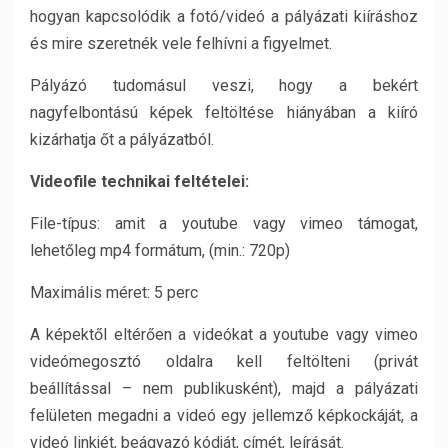
hogyan kapcsolódik a fotó/videó a pályázati kiíráshoz
és mire szeretnék vele felhívni a figyelmet.
Pályázó tudomásul veszi, hogy a bekért
nagyfelbontású képek feltöltése hiányában a kiíró
kizárhatja őt a pályázatból.
Videofile technikai feltételei:
File-típus: amit a youtube vagy vimeo támogat,
lehetőleg mp4 formátum, (min.: 720p)
Maximális méret: 5 perc
A képektől eltérően a videókat a youtube vagy vimeo
videómegosztó oldalra kell feltölteni (privát
beállítással – nem publikusként), majd a pályázati
felületen megadni a videó egy jellemző képkockáját, a
videó linkjét, beágyazó kódját, címét, leírását.