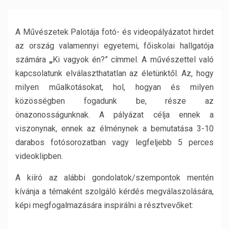
A Művészetek Palotája fotó- és videopályázatot hirdet
az ország valamennyi egyetemi, főiskolai hallgatója
számára
„
Ki vagyok én?” címmel. A művészettel való
kapcsolatunk elválaszthatatlan az életünktől. Az, hogy
milyen műalkotásokat, hol, hogyan és milyen
közösségben fogadunk be, része az
önazonosságunknak. A pályázat célja ennek a
viszonynak, ennek az élménynek a bemutatása 3-10
darabos fotósorozatban vagy legfeljebb 5 perces
videoklipben.
A kiíró az alábbi gondolatok/szempontok mentén
kívánja a témaként szolgáló kérdés megválaszolására,
képi megfogalmazására inspirálni a résztvevőket: