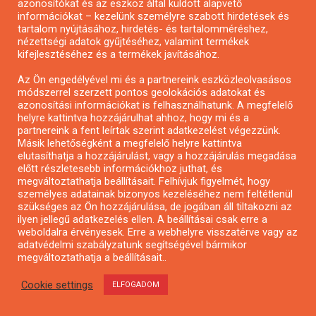
azonosítókat és az eszköz által küldött alapvető
Kapcsolat
információkat – kezelünk személyre szabott hirdetések és
Adatvédelmi Nyilatkozat
tartalom nyújtásához, hirdetés- és tartalomméréshez,
nézettségi adatok gyűjtéséhez, valamint termékek
kifejlesztéséhez és a termékek javításához.
SZOLGÁLTATÁSOK
Az Ön engedélyével mi és a partnereink eszközleolvasásos
módszerrel szerzett pontos geolokációs adatokat és
azonosítási információkat is felhasználhatunk. A megfelelő
helyre kattintva hozzájárulhat ahhoz, hogy mi és a
Pályázatírás
partnereink a fent leírtak szerint adatkezelést végezzünk.
Pályázati Előminősítés
Másik lehetőségként a megfelelő helyre kattintva
elutasíthatja a hozzájárulást, vagy a hozzájárulás megadása
Pályázati tanácsadás
előtt részletesebb információkhoz juthat, és
Pályázatírás vállalkozásoknak
megváltoztathatja beállításait. Felhívjuk figyelmét, hogy
személyes adatainak bizonyos kezeléséhez nem feltétlenül
Mezőgazdasági pályázatírás
szükséges az Ön hozzájárulása, de jogában áll tiltakozni az
Pályázatírás magánszemélyeknek
ilyen jellegű adatkezelés ellen. A beállításai csak erre a
weboldalra érvényesek. Erre a webhelyre visszatérve vagy az
Pályázatírás civil szervezeteknek
adatvédelmi szabályzatunk segítségével bármikor
Pályázatírás önkormányzatoknak
megváltoztathatja a beállításait..
Pályázatfigyelés
Cookie settings
ELFOGADOM
Specifikus pályázatfigyelés vagy hírlevél