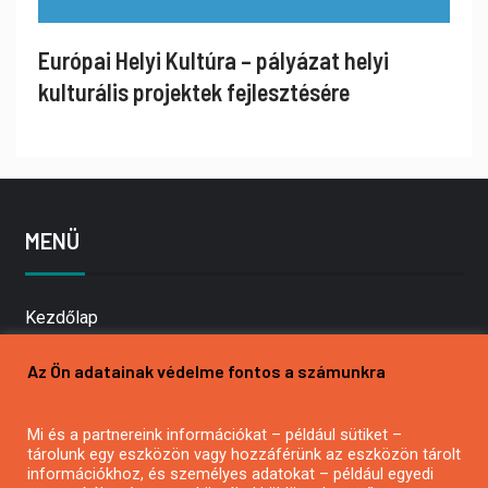
Európai Helyi Kultúra – pályázat helyi
kulturális projektek fejlesztésére
MENÜ
Kezdőlap
Pályázatírás
Az Ön adatainak védelme fontos a számunkra
Bemutatkozás
Médiaajánlat
Mi és a partnereink információkat – például sütiket –
Hírlevél feliratkozás
tárolunk egy eszközön vagy hozzáférünk az eszközön tárolt
Impresszum
információkhoz, és személyes adatokat – például egyedi