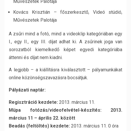
Művészetek Palotája
Kovács Krisztián – főszerkesztő, Videó stúdió,
Művészetek Palotája
A zsűri mind a fotó, mind a videoklip kategóriában egy
I., egy II., egy III. díjat adhat ki. A zsűrinek joga van
sorozatból kiemelkedő képet egyedi kategóriába
áttenni és díjat nem kiadni.
A legjobb – a kiállításra kiválasztott – pályamunkákat
online közönségszavazásra bocsátjuk.
Pályázati naptár:
Regisztráció kezdete:
2013. március 11.
Müpa fotózás/videofelvétel-készítés:
2013.
március 11 – április 22. között
Beadás (feltöltés) kezdete:
2013. március 11. 0 óra