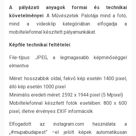
A pályázati anyagok formai és technikai
követelményei
: A Művészetek Palotája mind a fotó,
mind a videoklip kategóriában elfogadja a
mobiltelefonnal készített pályamunkákat.
Képfile technikai feltételei
:
File-típus: JPEG, a legmagasabb képminőséggel
elmentve
Méret: hosszabbik oldal, fekvő kép esetén 1400 pixel,
álló kép esetén 1000 pixel
Minimális eredeti méret: 2592 x 1944 pixel (5 Mpixel)
Mobiltelefonnal készített fotók esetében: 800 x 600
pixel, illetve érvényes EXIF információk
Elfogadott az instagram.com használata: a
„#mupabudapest” –el jelölt képek automatikusan