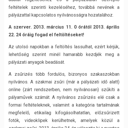
feltételek szerinti kezeléséhez, továbbá nevének a
pályázattal kapcsolatos nyilvánosságra hozatalához.
A szerver. 2013. március 11. 0 órától 2013. április
22. 24 óráig fogad el feltöltéseket!
Az utolsó napokban a feltöltés lassulhat, ezért kérjük,
lehetőség szerint minél hamarabb kezdjék meg a
pályázati anyagok beadását.
A zsűrizés több fordulós, bizonyos szakaszokban
nyilvános. A szakmai zsűri (már a pályázati idő alatt)
online (zárt rendszerben, nem nyilvánosan) szűkíti a
pályaművek számát. A nyilvános zsűrizés elé csak a
formai feltételeknek, valamint a kategória tartalmának
megfelelő, etikailag kifogásolhatatlan, előzsűrizett
fotók, videoklipek kerülhetnek, amelyek közül a