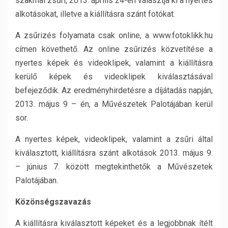
szakmai zsűri, 2013. április 24-én választja ki a nyertes
alkotásokat, illetve a kiállításra szánt fotókat.
A zsűrizés folyamata csak online, a www.fotoklikk.hu
címen követhető. Az online zsűrizés közvetítése a
nyertes képek és videoklipek, valamint a kiállításra
kerülő képek és videoklipek kiválasztásával
befejeződik. Az eredményhirdetésre a díjátadás napján,
2013. május 9 – én, a Művészetek Palotájában kerül
sor.
A nyertes képek, videoklipek, valamint a zsűri által
kiválasztott, kiállításra szánt alkotások 2013. május 9.
– június 7. között megtekinthetők a Művészetek
Palotájában.
Közönségszavazás
A kiállításra kiválasztott képeket és a legjobbnak ítélt