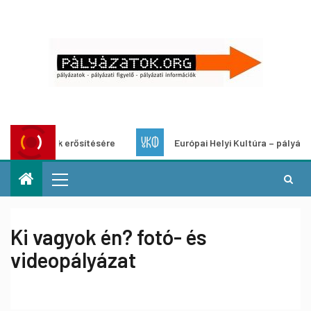
 erősítésére
Európai Helyi Kultúra – pályázat helyi kulturá
Ki vagyok én? fotó- és
videopályázat