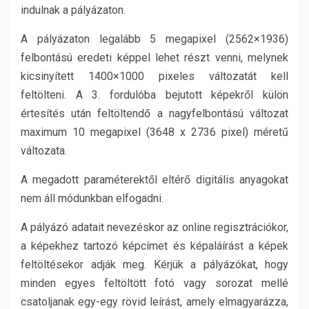
indulnak a pályázaton.
A pályázaton legalább 5 megapixel (2562×1936)
felbontású eredeti képpel lehet részt venni, melynek
kicsinyített 1400×1000 pixeles változatát kell
feltölteni. A 3. fordulóba bejutott képekről külön
értesítés után feltöltendő a nagyfelbontású változat
maximum 10 megapixel (3648 x 2736 pixel) méretű
változata.
A megadott paraméterektől eltérő digitális anyagokat
nem áll módunkban elfogadni.
A pályázó adatait nevezéskor az online regisztrációkor,
a képekhez tartozó képcímet és képaláírást a képek
feltöltésekor adják meg. Kérjük a pályázókat, hogy
minden egyes feltöltött fotó vagy sorozat mellé
csatoljanak egy-egy rövid leírást, amely elmagyarázza,