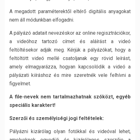
A megadott paraméterektől eltérő digitális anyagokat
nem áll módunkban elfogadni.
A pályázó adatait nevezéskor az online regisztrációkor,
a videóhoz tartozó címet és aláírást a videó
feltöltésekor adják meg. Kérjük a pályázókat, hogy a
feltöltött videó mellé csatoljanak egy rövid leírást,
amely elmagyarázza, hogyan kapcsolódik a videó a
pályázati kiíráshoz és mire szeretnék vele felhívni a
figyelmet.
A file-nevek nem tartalmazhatnak szóközt, egyéb
speciális karaktert!
Szerzői és személyiségi jogi feltételek:
Pályázni kizárólag olyan fotókkal és videóval lehet,
amelyeknek egyedüli és kizárólagos szerzője a