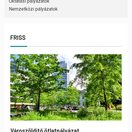
Oktatási pályázatok
Nemzetközi pályázatok
FRISS
Városzöldítő ötletpályázat