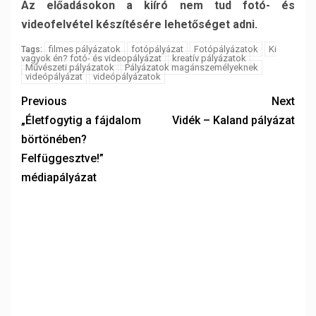
Az előadásokon a kiíró nem tud fotó- és
videofelvétel készítésére lehetőséget adni.
filmes pályázatok
fotópályázat
Fotópályázatok
Ki
Tags:
vagyok én? fotó- és videopályázat
kreatív pályázatok
Művészeti pályázatok
Pályázatok magánszemélyeknek
videópályázat
videópályázatok
Previous
Next
„Életfogytig a fájdalom
Vidék – Kaland pályázat
börtönében?
Felfüggesztve!”
médiapályázat