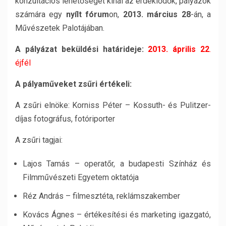
konzultációs lehetőséget kínál az érdeklődők, pályázók
számára egy
nyílt fórum
on,
2013. március 28
-án, a
Művészetek Palotájában.
A pályázat beküldési határideje:
2013. április 22
.
éjfél
A pályaműveket zsűri értékeli:
A zsűri elnöke: Korniss Péter – Kossuth- és Pulitzer-
díjas fotográfus, fotóriporter
A zsűri tagjai:
Lajos Tamás – operatőr, a budapesti Színház és
Filmművészeti Egyetem oktatója
Réz András – filmesztéta, reklámszakember
Kovács Ágnes – értékesítési és marketing igazgató,