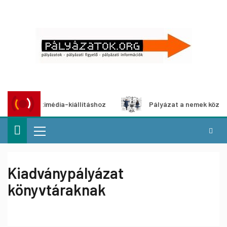
multimédia-kiállításhoz
Pályázat a nemek közötti egyenl
Kiadványpályázat
könyvtáraknak