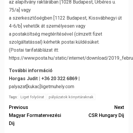
az alapítvány raktárában [1028 Budapest, Úrbéres u.
75/a] vagy
a szerkesztőségben [1122 Budapest, Kissvábhegyi út
4-6/b] vehetők át személyesen vagy
a postaköltség megtérítésével (címzett fizet
szolgáltatással) kérhetik postai küldésüket.
(Postai tarifatáblázat itt:
https://www.posta.hu/static/internet/download/2019_febru
További információ
Horgas Judit | +36 20 322 6869
|
palyazat[kukac]ligetmuhely.com
Liget folyóirat
pályázatok könyvtáraknak
Tags:
Previous
Next
Magyar Formatervezési
CSR Hungary Díj
Díj