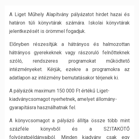
A Liget Műhely Alapítvány pályázatot hirdet hazai és
határon túli könyvtárak számára. Iskolai könyvtárak
jelentkezését is örömmel fogadjuk.
Előnyben részesítjük a hátrányos és halmozottan
hátrányos gyerekeknek vagy rászoruló felnőtteknek
szóló, rendszeres programokat működtető
intézményeket. Kérjük, ezekre a programokra az
adatlapon az intézmény bemutatásakor térjenek ki.
A pályázók maximum 150 000 Ft értékű Liget-
kiadványcsomagot nyerhetnek, amelyet állomány-
gyarapításra használhatnak fel.
A könyvcsomagot a pályázó állítja össze több mint
százféle könyvből és a SZITAKÖTŐ
folyóiratpéldányaiból. Minden kiadvány csak egy