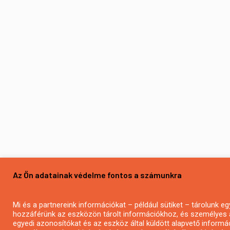
Az Ön adatainak védelme fontos a számunkra
Mi és a partnereink információkat – például sütiket – tárolunk 
hozzáférünk az eszközön tárolt információkhoz, és személyes 
egyedi azonosítókat és az eszköz által küldött alapvető informá