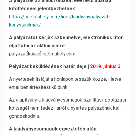
A pályázók az alábbi oldalon elérhető adatlap
kitöltésével jelentkezhetnek:
https://ligetmuhely.com/liget/kiadvanypalyazat-
konyvtaraknak/
A pályázatot kérjük szkennelve, elektronikus úton
eljuttatni az alábbi címre:
palyazat[kukac]ligetmuhely.com
Pályázat beküldésének határideje |
2019. június 3.
A nyertesek listáját a honlapon tesszük közzé, illetve
emailben értesítést küldünk.
Az alapítvány a kiadványcsomagok szállítási, postázási
költségét nem fedezi, arról a nyertes pályázónak kell
gondoskodnia.
A kiadványcsomagok egyeztetés után