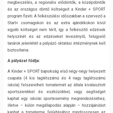
megbeszélés, a regionális elődöntők, a középdöntők
és az országos döntő költségeit a Kinder + SPORT
program fizeti. A felkészülési időszakban a szervező a
Start+ csomagokon és az extra ajándékokon kívül
egyéb költséget nem térít, így a felkészítő edzések
helyszínét és az edzéseket levezénylő, felügyelő
tanárok jelenlétét a pályázó oktatási intézménynek kell
biztosítania.
A pályázat fődíja:
A Kinder + SPORT bajnokság első négy-négy helyezett
csapata (4 kis taglétszámú és 4 nagy taglétszámú
iskola) felszerelheti tornatermét az általa kiválasztott
sportszerekkel és eszközökkel, vagy segítséget
kaphat egy iskolai sportesemény megrendezéséhez,
illetve – külön megállapodás alapján – hozzájárulást
kaphat a tornaterme felújításához mindösszesen az