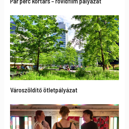
Pár perc kortárs – rövidfilm pályázat
Városzöldítő ötletpályázat