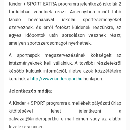
Kinder + SPORT EXTRA programra jelentkező iskolák 2
fordulóban vehetnek részt. Amennyiben minél több
tanuló bevonásával iskolai sporteseményeket
szerveznek, és erről fotókat küldenek részünkre, az
egyes időpontok után sorsoláson vesznek részt,
amelyen sportszercsomagot nyerhetnek.
A sportnapok megszervezésének költségeit az
intézményeknek kell vállalniuk. A további részletekről
később küldünk információt, illetve azok közzétételre
kerülnek a
http://www.kindersport.hu
honlapon.
Jelentkezés módja:
A Kinder + SPORT programra a mellékelt pályázati űrlap
kitöltésével lehet jelentkezni a
palyazat@kindersport.hu e-mail címen vagy az alábbi
levelezési címen.