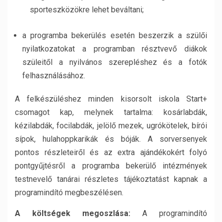
sporteszközökre lehet beváltani;
a programba bekerülés esetén beszerzik a szülői
nyilatkozatokat a programban résztvevő diákok
szüleitől a nyilvános szerepléshez és a fotók
felhasználásához.
A felkészüléshez minden kisorsolt iskola Start+
csomagot kap, melynek tartalma: kosárlabdák,
kézilabdák, focilabdák, jelölő mezek, ugrókötelek, bírói
sípok, hulahoppkarikák és bóják. A sorversenyek
pontos részleteiről és az extra ajándékokért folyó
pontgyűjtésről a programba bekerülő intézmények
testnevelő tanárai részletes tájékoztatást kapnak a
programindító megbeszélésen.
A költségek megoszlása:
A programindító