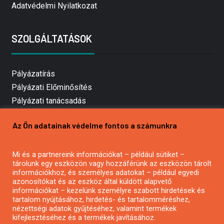
Adatvédelmi Nyilatkozat
SZOLGÁLTATÁSOK
Pályázatírás
Pályázati Előminősítés
Pályázati tanácsadás
Pályázatírás vállalkozásoknak
Az Ön adatainak védelme fontos a számunkra
Mezőgazdasági pályázatírás
Pályázatírás magánszemélyeknek
Mi és a partnereink információkat – például sütiket –
Pályázatírás civil szervezeteknek
tárolunk egy eszközön vagy hozzáférünk az eszközön tárolt
Pályázatírás önkormányzatoknak
információkhoz, és személyes adatokat – például egyedi
azonosítókat és az eszköz által küldött alapvető
Pályázatfigyelés
információkat – kezelünk személyre szabott hirdetések és
Specifikus pályázatfigyelés vagy hírlevél
tartalom nyújtásához, hirdetés- és tartalomméréshez,
nézettségi adatok gyűjtéséhez, valamint termékek
kifejlesztéséhez és a termékek javításához.