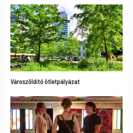
Városzöldítő ötletpályázat