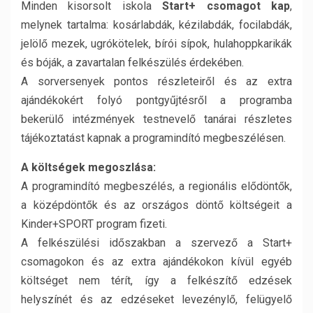
Minden kisorsolt iskola
Start+ csomagot kap
,
melynek tartalma: kosárlabdák, kézilabdák, focilabdák,
jelölő mezek, ugrókötelek, bírói sípok, hulahoppkarikák
és bóják, a zavartalan felkészülés érdekében.
A sorversenyek pontos részleteiről és az extra
ajándékokért folyó pontgyűjtésről a programba
bekerülő intézmények testnevelő tanárai részletes
tájékoztatást kapnak a programindító megbeszélésen.
A költségek megoszlása:
A programindító megbeszélés, a regionális elődöntők,
a középdöntők és az országos döntő költségeit a
Kinder+SPORT program fizeti.
A felkészülési időszakban a szervező a Start+
csomagokon és az extra ajándékokon kívül egyéb
költséget nem térít, így a felkészítő edzések
helyszínét és az edzéseket levezénylő, felügyelő