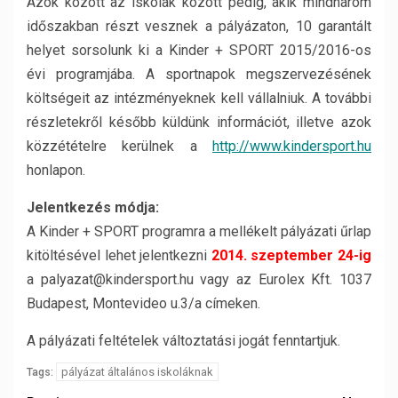
Azok között az iskolák között pedig, akik mindhárom
időszakban részt vesznek a pályázaton, 10 garantált
helyet sorsolunk ki a Kinder + SPORT 2015/2016-os
évi programjába. A sportnapok megszervezésének
költségeit az intézményeknek kell vállalniuk. A további
részletekről később küldünk információt, illetve azok
közzétételre kerülnek a
http://www.kindersport.hu
honlapon.
Jelentkezés módja:
A Kinder + SPORT programra a mellékelt pályázati űrlap
kitöltésével lehet jelentkezni
2014. szeptember 24-ig
a palyazat@kindersport.hu vagy az Eurolex Kft. 1037
Budapest, Montevideo u.3/a címeken.
A pályázati feltételek változtatási jogát fenntartjuk.
pályázat általános iskoláknak
Tags: