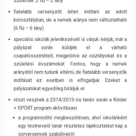
születtek: 2 fiú – 2 lány
fiatalabb versenyzőt lehet indítani az adott
korosztályban, de a nemek aránya nem változtatható
(6 fiú – 6 lány)
speciális iskolák jelentkezését is várjuk: kérjük, már a
pályázat során küldjék el a várható
csapatösszetételt, megjelölve az osztályokat és a
születési évszámokat. Fontos, hogy a nemek
arányától nem tudunk eltérni, de fiatalabb versenyzők
indítását ez esetben is elfogadjuk. Ezeket a
pályázatokat egyedileg bíráljuk el.
részt vesznek a 2014/2015-ös tanév során a Kinder
+ SPORT program aktivitásain:
a programindító megbeszélésen, ahol iskolánként
egy testnevelő tanár részletes tájékoztatást kap a
sorversenyek szabályairól