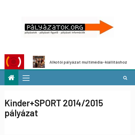
at
Alkotói pályázat multimédia-kiállításhoz
P
Kinder+SPORT 2014/2015
pályázat