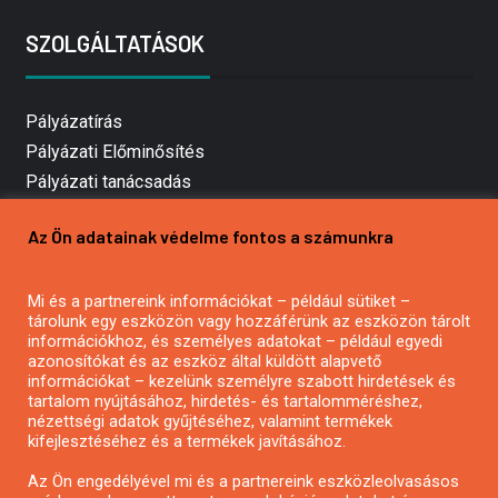
SZOLGÁLTATÁSOK
Pályázatírás
Pályázati Előminősítés
Pályázati tanácsadás
Pályázatírás vállalkozásoknak
Az Ön adatainak védelme fontos a számunkra
Mezőgazdasági pályázatírás
Pályázatírás magánszemélyeknek
Mi és a partnereink információkat – például sütiket –
Pályázatírás civil szervezeteknek
tárolunk egy eszközön vagy hozzáférünk az eszközön tárolt
Pályázatírás önkormányzatoknak
információkhoz, és személyes adatokat – például egyedi
azonosítókat és az eszköz által küldött alapvető
Pályázatfigyelés
információkat – kezelünk személyre szabott hirdetések és
Specifikus pályázatfigyelés vagy hírlevél
tartalom nyújtásához, hirdetés- és tartalomméréshez,
nézettségi adatok gyűjtéséhez, valamint termékek
kifejlesztéséhez és a termékek javításához.
PÁLYÁZATFIGYELŐ
Az Ön engedélyével mi és a partnereink eszközleolvasásos