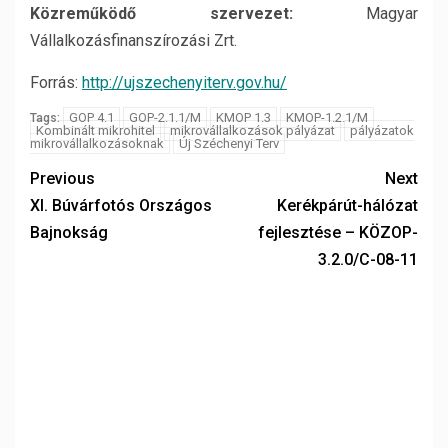
Közreműködő szervezet:
Magyar
Vállalkozásfinanszírozási Zrt.
Forrás:
http://ujszechenyiterv.gov.hu/
GOP 4.1
GOP-2.1.1/M
KMOP 1.3
KMOP-1.2.1/M
Tags:
Kombinált mikrohitel
mikrovállalkozások pályázat
pályázatok
mikrovállalkozásoknak
Új Széchenyi Terv
Previous
Next
XI. Búvárfotós Országos
Kerékpárút-hálózat
Bajnokság
fejlesztése – KÖZOP-
3.2.0/C-08-11