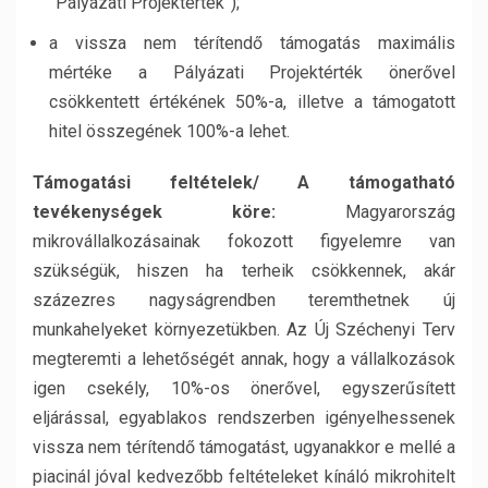
”Pályázati Projektérték”);
a vissza nem térítendő támogatás maximális
mértéke a Pályázati Projektérték önerővel
csökkentett értékének 50%-a, illetve a támogatott
hitel összegének 100%-a lehet.
Támogatási feltételek/ A támogatható
tevékenységek köre:
Magyarország
mikrovállalkozásainak fokozott figyelemre van
szükségük, hiszen ha terheik csökkennek, akár
százezres nagyságrendben teremthetnek új
munkahelyeket környezetükben. Az Új Széchenyi Terv
megteremti a lehetőségét annak, hogy a vállalkozások
igen csekély, 10%-os önerővel, egyszerűsített
eljárással, egyablakos rendszerben igényelhessenek
vissza nem térítendő támogatást, ugyanakkor e mellé a
piacinál jóval kedvezőbb feltételeket kínáló mikrohitelt