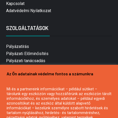
Kapcsolat
Adatvédelmi Nyilatkozat
SZOLGÁLTATÁSOK
Pályázatírás
Pályázati Előminősítés
Pályázati tanácsadás
Pályázatírás vállalkozásoknak
Az Ön adatainak védelme fontos a számunkra
Mezőgazdasági pályázatírás
Pályázatírás magánszemélyeknek
Mi és a partnereink információkat – például sütiket –
Pályázatírás civil szervezeteknek
tárolunk egy eszközön vagy hozzáférünk az eszközön tárolt
Pályázatírás önkormányzatoknak
információkhoz, és személyes adatokat – például egyedi
azonosítókat és az eszköz által küldött alapvető
Pályázatfigyelés
információkat – kezelünk személyre szabott hirdetések és
Specifikus pályázatfigyelés vagy hírlevél
tartalom nyújtásához, hirdetés- és tartalomméréshez,
nézettségi adatok gyűjtéséhez, valamint termékek