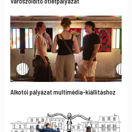
Városzöldítő ötletpályázat
Alkotói pályázat multimédia-kiállításhoz