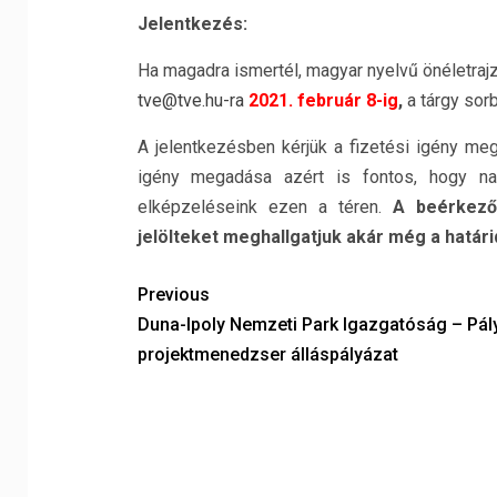
Jelentkezés:
Ha magadra ismertél, magyar nyelvű önéletrajzo
tve@tve.hu-ra
2021. február 8-ig
,
a tárgy sorb
A jelentkezésben kérjük a fizetési igény meg
igény megadása azért is fontos, hogy nag
elképzeléseink ezen a téren.
A beérkező
jelölteket meghallgatjuk akár még a határid
Previous
Duna-Ipoly Nemzeti Park Igazgatóság – Pál
projektmenedzser álláspályázat