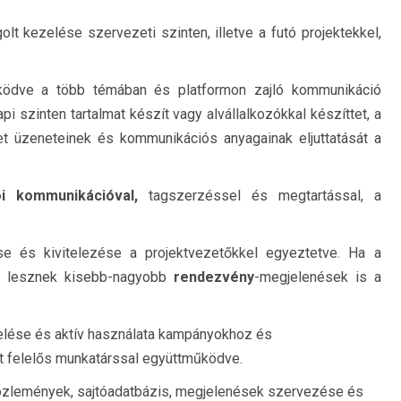
lt kezelése szervezeti szinten, illetve a futó projektekkel,
űködve a több témában és platformon zajló kommunikáció
api szinten tartalmat készít vagy alvállalkozókkal készíttet, a
et üzeneteinek és kommunikációs anyagainak eljuttatását a
ói kommunikációval,
tagszerzéssel és megtartással, a
e és kivitelezése a projektvezetőkkel egyeztetve. Ha a
i lesznek kisebb-nagyobb
rendezvény
-megjelenések is a
elése és aktív használata kampányokhoz és
rt felelős munkatárssal együttműködve.
özlemények, sajtóadatbázis, megjelenések szervezése és