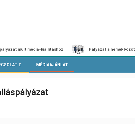
ultimédia-kiállításhoz
Pályázat a nemek közötti egyenlő
PCSOLAT
MÉDIAAJÁNLAT
lláspályázat