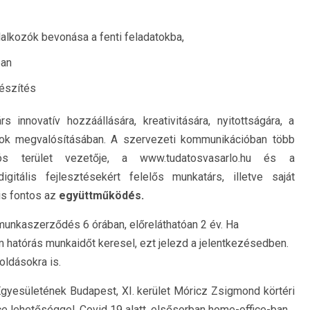
lalkozók bevonása a fenti feladatokba,
ban
készítés
innovatív hozzáállására, kreativitására, nyitottságára, a
tok megvalósításában. A szervezeti kommunikációban több
s terület vezetője, a www.tudatosvasarlo.hu és a
igitális fejlesztésekért felelős munkatárs, illetve saját
is fontos az
együttműködés.
munkaszerződés 6 órában, előreláthatóan 2 év. Ha
 hatórás munkaidőt keresel, ezt jelezd a jelentkezésedben.
ldásokra is.
gyesületének Budapest, XI. kerület Móricz Zsigmond körtéri
ce lehetőséggel, Covid 19 alatt, elsősorban home-office-ban.