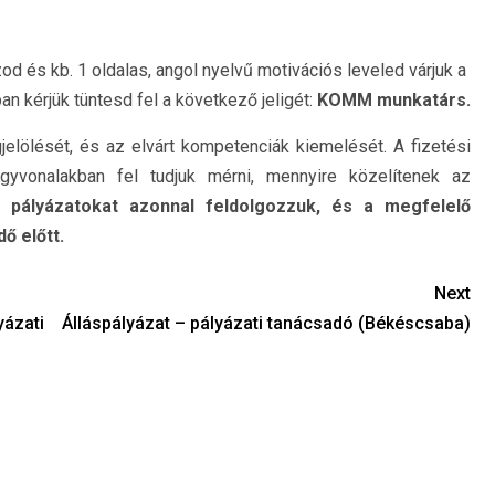
d és kb. 1 oldalas, angol nyelvű motivációs leveled várjuk a
an kérjük tüntesd fel a következő jeligét:
KOMM munkatárs.
jelölését, és az elvárt kompetenciák kiemelését. A fizetési
yvonalakban fel tudjuk mérni, mennyire közelítenek az
 pályázatokat azonnal feldolgozzuk, és a megfelelő
ő előtt.
Next
yázati
Álláspályázat – pályázati tanácsadó (Békéscsaba)