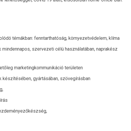
lódó témákban: fenntarthatóság, környezetvédelem, klíma
k mindennapos, szervezeti célú használatában, naprakész
etőleg marketingkommunikáció területen
 készítésében, gyártásában, szövegírásban
g,
írás
kezdeményezőkészség,