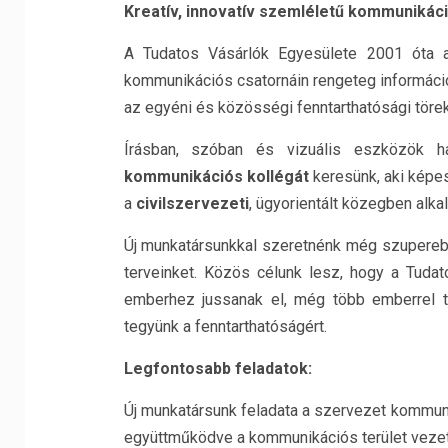
Kreatív, innovatív szemléletű kommunikáci
A Tudatos Vásárlók Egyesülete 2001 óta a 
kommunikációs csatornáin rengeteg információ
az egyéni és közösségi fenntarthatósági töre
Írásban, szóban és vizuális eszközök h
kommunikációs kollégát
keresünk, aki képe
a
civilszervezeti
, ügyorientált közegben alka
Új munkatársunkkal szeretnénk még szupereb
terveinket. Közös célunk lesz, hogy a Tuda
emberhez jussanak el, még több emberrel t
tegyünk a fenntarthatóságért.
Legfontosabb feladatok:
Új munkatársunk feladata a szervezet kommun
együttműködve a kommunikációs terület vezető