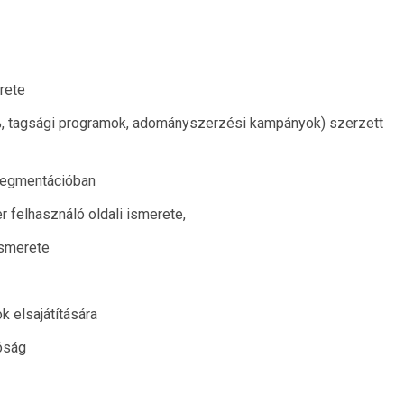
rete
1%, tagsági programok, adományszerzési kampányok) szerzett
zegmentációban
 felhasználó oldali ismerete,
ismerete
k elsajátítására
óság