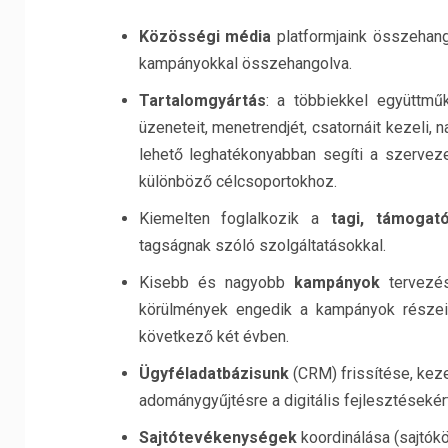
Közösségi média
platformjaink összehango
kampányokkal összehangolva.
Tartalomgyártás
: a többiekkel együttm
üzeneteit, menetrendjét, csatornáit kezeli, n
lehető leghatékonyabban segíti a szervez
különböző célcsoportokhoz.
Kiemelten foglalkozik a
tagi, támogat
tagságnak szóló szolgáltatásokkal.
Kisebb és nagyobb
kampányok
tervezés
körülmények engedik a kampányok része
következő két évben.
Ügyféladatbázisunk
(CRM) frissítése, kez
adománygyűjtésre a digitális fejlesztéseké
Sajtótevékenységek
koordinálása (sajtók