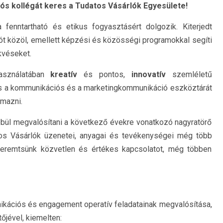
ós kollégát keres a Tudatos Vásárlók Egyesülete!
fenntartható és etikus fogyasztásért dolgozik. Kiterjedt
t közöl, emellett képzési és közösségi programokkal segíti
kvéseket.
asználatában
kreatív
és pontos,
innovatív
szemléletű
s a kommunikációs és a marketingkommunikáció eszköztárát
lmazni.
bül megvalósítani a következő évekre vonatkozó nagyratörő
tos Vásárlók üzenetei, anyagai és tevékenységei még több
eremtsünk közvetlen és értékes kapcsolatot, még többen
ikációs és engagement operatív feladatainak megvalósítása,
jével, kiemelten: