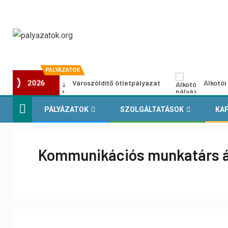
PÁLYÁZATOK
Városzöldítő ötletpályázat
Alkotói pályázat m
2026
PÁLYÁZATOK
SZOLGÁLTATÁSOK
KA
Kommunikációs munkatárs á