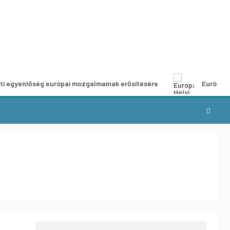
ség európai mozgalmainak erősítésére
Európai Helyi Kultúr