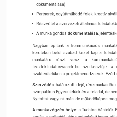
dokumentálása)
Partnerek, együttműködő felek, kreatív alvál
Részvétel a szervezeti általános feladatok
A munka gondos
dokumentálása
, jelentés
Nagyban építünk a kommunikációs munkatárs 
kereteken belül szabad kezet kap a felada
munkatárs részt vesz: a kommunikáció
tesztek.tudatosvasarlo.hu szerkesztője, a d
szakterületükön a projektmenedzserek. Ezért 
Szerződés:
határozott idejű, részmunkaidős 
szimpatikus Egyesületünk és a feladat, de nem
Nyitottak vagyunk más, de működőképes mego
A munkavégzés helye:
a Tudatos Vásárlók E
irodája, a próbaidő után esetenkénti home-offi